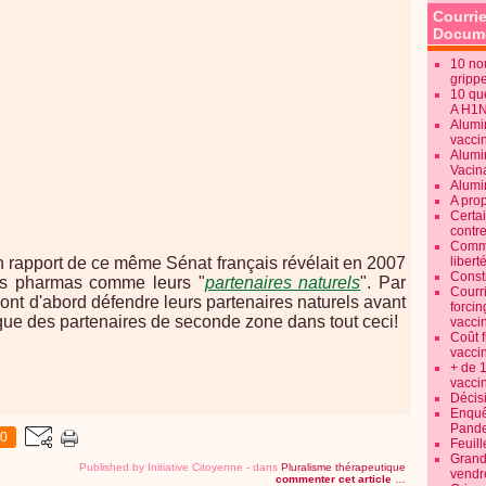
Courrie
Docume
10 no
gripp
10 qu
A H1
Alumi
vaccin
Alumi
Vacin
Alumi
A pro
Certa
contre
Commen
n rapport de ce même Sénat français révélait en 2007
libert
Consti
es pharmas comme leurs "
partenaires naturels
". Par
Courr
 vont d'abord défendre leurs partenaires naturels avant
forcin
que des partenaires de seconde zone dans tout ceci!
vacci
Coût 
vacci
+ de 
vacci
Décisi
Enquêt
Pande
0
Feuill
Grand
Published by Initiative Citoyenne
-
dans
Pluralisme thérapeutique
vendr
commenter cet article
…