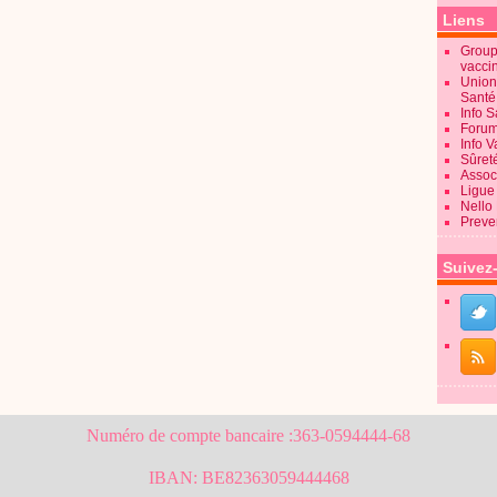
Liens
Groupe
vacci
Union
Sant
Info 
Forum
Info 
Sûret
Associ
Ligue 
Nello
Preve
Suivez
Numéro de compte bancaire :363-0594444-68
IBAN: BE82363059444468