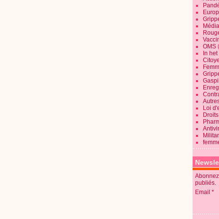
Pandé
Europ
Gripp
Média
Roug
Vaccin
OMS
In he
Citoy
Femme
Gripp
Gaspil
Enregi
Contra
Autre
Loi d'
Droits
Pharm
Antivi
Milita
femme
Newsle
Abonnez-
publiés.
Email