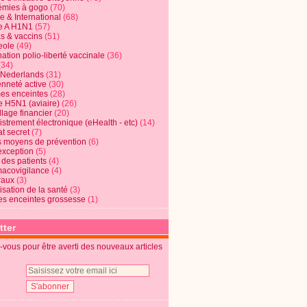
mies à gogo
(70)
e & International
(68)
e A H1N1
(57)
s & vaccins
(51)
eole
(49)
ation polio-liberté vaccinale
(36)
(34)
t Nederlands
(31)
enneté active
(30)
s enceintes
(28)
e H5N1 (aviaire)
(26)
lage financier
(20)
strement électronique (eHealth - etc)
(14)
t secret
(7)
s moyens de prévention
(6)
exception
(5)
 des patients
(4)
acovigilance
(4)
raux
(3)
risation de la santé
(3)
s enceintes grossesse
(1)
tter
vous pour être averti des nouveaux articles