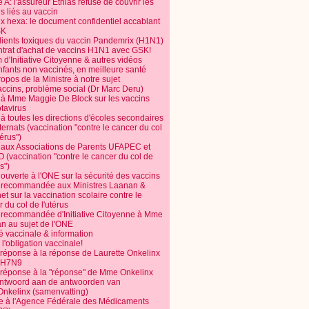
 A: l'assureur Ethias refuse de couvrir les
s liés au vaccin
ix hexa: le document confidentiel accablant
SK
dients toxiques du vaccin Pandemrix (H1N1)
ntrat d'achat de vaccins H1N1 avec GSK!
m d'Initiative Citoyenne & autres vidéos
nfants non vaccinés, en meilleure santé
opos de la Ministre à notre sujet
accins, problème social (Dr Marc Deru)
e à Mme Maggie De Block sur les vaccins
otavirus
 à toutes les directions d'écoles secondaires
nternats (vaccination "contre le cancer du col
térus")
e aux Associations de Parents UFAPEC et
 (vaccination "contre le cancer du col de
s")
 ouverte à l'ONE sur la sécurité des vaccins
e recommandée aux Ministres Laanan &
t sur la vaccination scolaire contre le
 du col de l'utérus
e recommandée d'Initiative Citoyenne à Mme
n au sujet de l'ONE
é vaccinale & information
l'obligation vaccinale!
 réponse à la réponse de Laurette Onkelinx
e H7N9
 réponse à la "réponse" de Mme Onkelinx
ntwoord aan de antwoorden van
Onkelinx (samenvatting)
te à l'Agence Fédérale des Médicaments