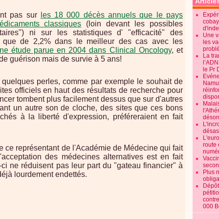
Article
ent pas sur
les 18 000 décès annuels que le pays
Expéri
cobay
édicaments classiques
(loin devant les possibles
d'ind
ires") ni sur les statistiques d' "efficacité" des
Une v
t que de 2,2% dans le meilleur des cas avec les
les va
probl
ne étude parue en 2004 dans Clinical Oncology
, et
La tr
e guérison mais de survie à 5 ans!
l’ADN
le Pr 
Evénem
si quelques perles, comme par exemple le souhait de
Namur:
ites officiels en haut des résultats de recherche pour
réinf
dispon
cancer tombent plus facilement dessus que sur d'autres
Malai
frant un autre son de cloche, des sites que ces bons
l'Ath
chés à la liberté d'expression, préféreraient en fait
désorm
L'incr
désast
L'euro
route 
 de ce représentant de l'Académie de Médecine qui fait
numér
acceptation des médecines alternatives est en fait
Vaccin
i ne réduisent pas leur part du "gateau financier" à
secon
Plus 
déjà lourdement endettés.
obliga
Dépôt
pétiti
contre
000 B