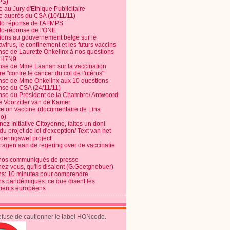
PS)
e au Jury d'Ethique Publicitaire
te auprès du CSA (10/11/11)
o réponse de l'AFMPS
o-réponse de l'ONE
ions au gouvernement belge sur le
virus, le confinement et les futurs vaccins
se de Laurette Onkelinx à nos questions
e H7N9
se de Mme Laanan sur la vaccination
re "contre le cancer du col de l'utérus"
se de Mme Onkelinx aux 10 questions
se du CSA (24/11/11)
se du Président de la Chambre/ Antwoord
e Voorzitter van de Kamer
ce on vaccine (documentaire de Lina
o)
ez Initiative Citoyenne, faites un don!
du projet de loi d'exception/ Text van het
nderingswet project
vragen aan de regering over de vaccinatie
nos communiqués de presse
nez-vous, qu'ils disaient (G.Goetghebuer)
ns: 10 minutes pour comprendre
ns pandémiques: ce que disent les
ents européens
refuse de cautionner le label HONcode.