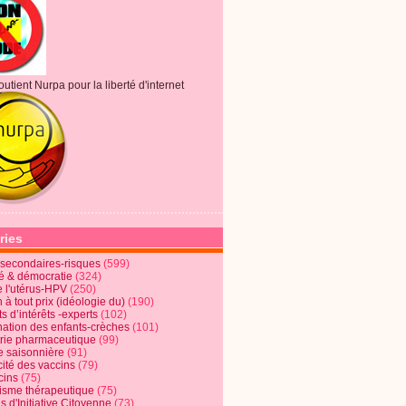
outient Nurpa pour la liberté d'internet
ries
s secondaires-risques
(599)
té & démocratie
(324)
e l'utérus-HPV
(250)
 à tout prix (idéologie du)
(190)
ts d’intérêts -experts
(102)
nation des enfants-crèches
(101)
trie pharmaceutique
(99)
e saisonnière
(91)
cité des vaccins
(79)
cins
(75)
lisme thérapeutique
(75)
s d'Initiative Citoyenne
(73)