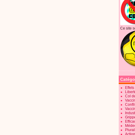
Ce site s
Catégo
Effet
Liber
Col d
Vaccin
Confli
Vacci
Indus
Gripp
Effica
Méde
Plura
Action