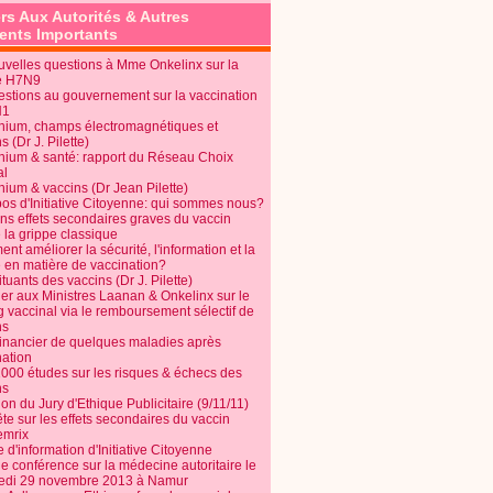
rs Aux Autorités & Autres
nts Importants
uvelles questions à Mme Onkelinx sur la
e H7N9
estions au gouvernement sur la vaccination
N1
nium, champs électromagnétiques et
s (Dr J. Pilette)
nium & santé: rapport du Réseau Choix
al
nium & vaccins (Dr Jean Pilette)
pos d'Initiative Citoyenne: qui sommes nous?
ins effets secondaires graves du vaccin
 la grippe classique
t améliorer la sécurité, l'information et la
é en matière de vaccination?
tuants des vaccins (Dr J. Pilette)
ier aux Ministres Laanan & Onkelinx sur le
g vaccinal via le remboursement sélectif de
ns
financier de quelques maladies après
nation
1000 études sur les risques & échecs des
ns
on du Jury d'Ethique Publicitaire (9/11/11)
e sur les effets secondaires du vaccin
mrix
e d'information d'Initiative Citoyenne
e conférence sur la médecine autoritaire le
edi 29 novembre 2013 à Namur