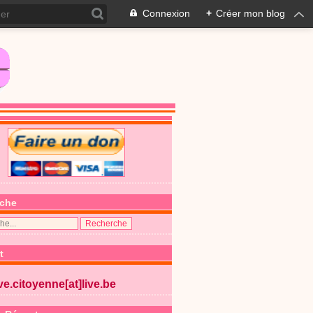
Connexion
+
Créer mon blog
che
t
ive.citoyenne[at]live.be