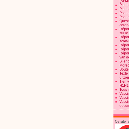
(AFM
Plaint
Plain
Pseud
Pseud
Quest
corona
Répon
sur l
Répon
scolai
Répon
Répon
Répon
van d
Silen
Morec
Souten
Texte 
uitzo
Tien 
H1N1
Tous 
Vacci
Vacci
Vacci
docum
Ce site 