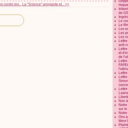
Grippe
 contre les...
La "Science" arrogante et... >>
risque
Infanr
de G
Ingré
Le co
Le fil
Les e
Les pr
Les v
Lettr
anti-r
Lettre
et d'i
de l'u
Lettr
FAPEO
l'utéru
Lettre
Lettr
Simone
cancer
Lettr
Laana
Libert
Non à 
Notre
sur l
Notre
Ons a
Mevr.
Plain