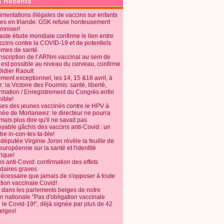
s Récents
mentations illégales de vaccins sur enfants
es en Irlande: GSK refuse honteusement
emniser!
aste étude mondiale confirme le lien entre
ccins contre la COVID-19 et de potentiels
èmes de santé
anscription de l’ARNm vaccinal au sein de
 est possible au niveau du cerveau, confirme
Didier Raoult
ent exceptionnel, les 14, 15 &16 avril, à
 la Victoire des Fourmis: santé, liberté,
ormation / Enregistrement du Congrès enfin
ible!
ses des jeunes vaccinés contre le HPV à
énée de Morlanwez: le directeur ne pourra
ais plus dire qu'il ne savait pas
oyable gâchis des vaccins anti-Covid : un
re in-con-tes-ta-ble!
députée Virginie Joron révèle la feuille de
européenne sur la santé et l'identité
ique!
s anti-Covid: confirmation des effets
daires graves
nécessaire que jamais de s'opposer à toute
tion vaccinale Covid!
 dans les parlements belges de notre
on nationale "Pas d'obligation vaccinale
 le Covid-19!", déjà signée par plus de 42
elges!