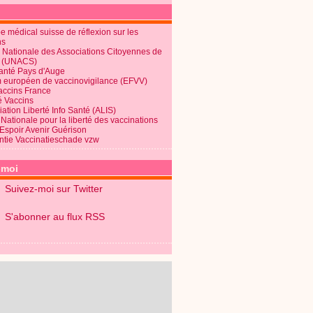
 médical suisse de réflexion sur les
ns
 Nationale des Associations Citoyennes de
é (UNACS)
Santé Pays d'Auge
 européen de vaccinovigilance (EFVV)
Vaccins France
é Vaccins
ation Liberté Info Santé (ALIS)
Nationale pour la liberté des vaccinations
 Espoir Avenir Guérison
ntie Vaccinatieschade vzw
-moi
Suivez-moi sur Twitter
S'abonner au flux RSS