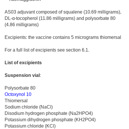
AS03 adjuvant composed of squalene (10.69 milligrams),
DL-
α
-tocopherol (11.86 milligrams) and polysorbate 80
(4.86 milligrams)
Excipients: the vaccine contains 5 micrograms thiomersal
For a full list of excipients see section 6.1.
List of excipients
Suspension vial
:
Polysorbate 80
Octoxynol 10
Thiomersal
Sodium chloride (NaCl)
Disodium hydrogen phosphate (Na2HPO4)
Potassium dihydrogen phosphate (KH2PO4)
Potassium chloride (KCl)