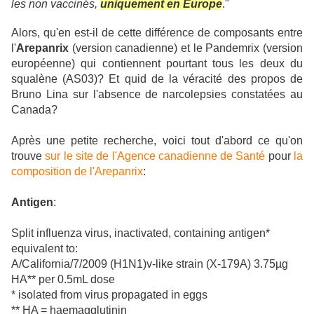
les non vaccinés,
uniquement en Europe
."
Alors, qu'en est-il de cette différence de composants entre
l'
Arepanrix
(version canadienne) et le Pandemrix (version
européenne) qui contiennent pourtant tous les deux du
squalène (AS03)? Et quid de la véracité des propos de
Bruno Lina sur l'absence de narcolepsies constatées au
Canada?
Après une petite recherche, voici tout d'abord ce qu'on
trouve
sur le site de l'Agence canadienne de Santé
pour
la
composition de l'Arepanrix
:
Antigen
:
Split influenza virus, inactivated, containing antigen*
equivalent to:
A/California/7/2009 (H1N1)v-like strain (X-179A) 3.75µg
HA** per 0.5mL dose
* isolated from virus propagated in eggs
** HA = haemagglutinin