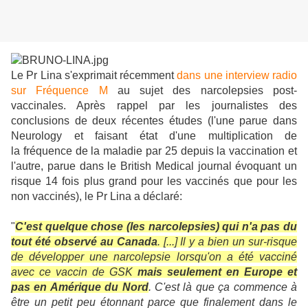
Le Pr Lina s'exprimait récemment
dans une interview radio
sur Fréquence M
au sujet des narcolepsies post-
vaccinales. Après rappel par les journalistes des
conclusions de deux récentes études (l'une parue dans
Neurology et faisant état d'une multiplication de
la fréquence de la maladie par 25 depuis la vaccination et
l'autre, parue dans le British Medical journal évoquant un
risque 14 fois plus grand pour les vaccinés que pour les
non vaccinés), le Pr Lina a déclaré:
"
C'est quelque chose (les narcolepsies) qui n'a pas du
tout été observé au Canada
. [...] Il y a bien un sur-risque
de développer une narcolepsie lorsqu'on a été vacciné
avec ce vaccin de GSK
mais seulement en Europe et
pas en Amérique du Nord
. C'est là que ça commence à
être un petit peu étonnant parce que finalement dans le