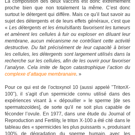
La composition des deux vaccins est donc extrêmement
proche bien que non totalement la même. C'est donc
surtout le détergent qui diffère. Mais ce qu'il faut savoir au
sujet des détergents et de leurs effets généraux, c'est que
«
Les détergents et les émulsifiants favorisent les tumeurs
et amènent les cellules à fuir ou exploser en diluant leur
membrane, aucun mécanisme ne contrôlant cette activité
destructive. Du fait précisément de leur capacité à briser
les cellules, les détergents sont largement utilisés dans la
recherche sur les cellules, afin de les ouvrir pour favoriser
l’analyse. Cela imite de façon catastrophique l’action du
complexe d’attaque membranaire
.
»
Pour ce qui est de l'octoxynol 10 (aussi appelé "TritonX-
100"), il s'agit d'un
spermicide connu utilisé dans des
expériences visant à « dépouiller » le sperme [de ses
spermatozoïdes], de sorte qu'il ne soit plus capable de
féconder l’ovule. En 1977, dans une étude du Journal of
Reproduction and Fertility, le triton X-100 a été cité dans le
tableau des « spermicides les plus puissants », produisant
100% de dégradation du sperme humain, avec les