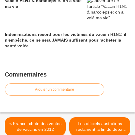
Vaccin H1N1 & narcolepsie: on a volé
ma vie
Indemnisations record pour les victimes du vaccin H1N1: il
n'empêche, ce ne sera JAMAIS suffisant pour racheter la
santé volée...
Commentaires
Ajouter un commentaire
< France: chute des ventes
Les officiels australiens
de vaccins en 2012
réclament la fin du débat