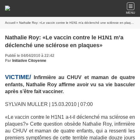
MENU
Accueil
» Nathalie Roy: «Le vaccin contre le H1N1 m’a déclenché une sclérose en plaques»
Nathalie Roy: «Le vaccin contre le H1N1 m’a
déclenché une sclérose en plaques»
Publié le 04/04/2010 à 22:42
Par
Initiative Citoyenne
VICTIME/
Infirmière au CHUV et maman de quatre
enfants, Nathalie Roy affirme avoir vu sa vie basculer
après s’être fait vacciner.
SYLVAIN MULLER | 15.03.2010 | 07:00
«Le vaccin contre le H1N1 a-t-il déclenché ma sclérose en
plaques?» Cette question obsède Nathalie Roy, infirmière
au CHUV et maman de quatre enfants, qui a ressenti les
premiers symptômes de cette terrible maladie douze jours