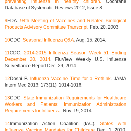
preventing influenza in healthy children.
Cochrane
Database of Systematic Reviews 2012; Issue 8.
9
FDA.
94th Meeting of Vaccines and Related Biological
Products Advisory Committee Transcript
. Feb. 20, 2003.
10
CDC.
Seasonal Influenza Q&A
. Aug. 15, 2014.
11
CDC.
2014-2015 Influenza Season Week 51 Ending
December 20, 2014
. FluView Weekly U.S. Influenza
Surveillance Report Dec. 29, 2014.
12
Doshi P.
Influenza Vaccine Time for a Rethink
. JAMA
Intern Med 2013; 173(11): 1014-1016.
13
CDC.
State Immunization Requirements for Healthcare
Workers and Patients: Immunization Administration
Requirements for Influenza
. Nov. 19, 2014.
14
Immunization Action Coalition (IAC).
States with
Influenza Vaccine Mandates for Childcare
Dec. 1, 2010.