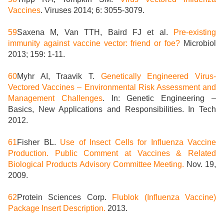
Vaccines
. Viruses 2014; 6: 3055-3079.
59
Saxena M, Van TTH, Baird FJ et al.
Pre-existing
immunity against vaccine vector: friend or foe?
Microbiol
2013; 159: 1-11.
60
Myhr AI, Traavik T.
Genetically Engineered Virus-
Vectored Vaccines – Environmental Risk Assessment and
Management Challenges
. In: Genetic Engineering –
Basics, New Applications and Responsibilities. In Tech
2012.
61
Fisher BL.
Use of Insect Cells for Influenza Vaccine
Production. Public Comment at Vaccines & Related
Biological Products Advisory Committee Meeting.
Nov. 19,
2009.
62
Protein Sciences Corp.
Flublok (Influenza Vaccine)
Package Insert Description.
2013.