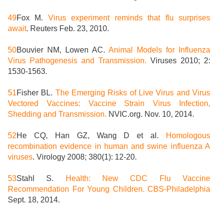
49
Fox M.
Virus experiment reminds that flu surprises
await
. Reuters Feb. 23, 2010.
50
Bouvier NM, Lowen AC.
Animal Models for Influenza
Virus Pathogenesis and Transmission.
Viruses 2010; 2:
1530-1563.
51
Fisher BL.
The Emerging Risks of Live Virus and Virus
Vectored Vaccines: Vaccine Strain Virus Infection,
Shedding and Transmission.
NVIC.org. Nov. 10, 2014.
52
He CQ, Han GZ, Wang D et al.
Homologous
recombination evidence in human and swine influenza A
viruses
. Virology 2008; 380(1): 12-20.
53
Stahl S.
Health: New CDC Flu Vaccine
Recommendation For Young Children. CBS-Philadelphia
Sept. 18, 2014.