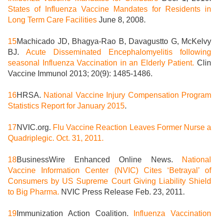
States of Influenza Vaccine Mandates for Residents in
Long Term Care Facilities
June 8, 2008.
15
Machicado JD, Bhagya-Rao B, Davagustto G, McKelvy
BJ.
Acute Disseminated Encephalomyelitis following
seasonal Influenza Vaccination in an Elderly Patient.
Clin
Vaccine Immunol 2013; 20(9): 1485-1486.
16
HRSA.
National Vaccine Injury Compensation Program
Statistics Report for January 2015
.
17
NVIC.org.
Flu Vaccine Reaction Leaves Former Nurse a
Quadriplegic. Oct. 31, 2011.
18
BusinessWire Enhanced Online News.
National
Vaccine Information Center (NVIC) Cites ‘Betrayal’ of
Consumers by US Supreme Court Giving Liability Shield
to Big Pharma.
NVIC Press Release Feb. 23, 2011.
19
Immunization Action Coalition.
Influenza Vaccination