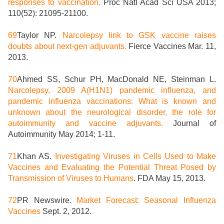
responses to vaccination.
Proc Natl Acad Sci USA 2013;
110(52): 21095-21100.
69
Taylor NP.
Narcolepsy link to GSK vaccine raises
doubts about next-gen adjuvants.
Fierce Vaccines Mar. 11,
2013.
70
Ahmed SS, Schur PH, MacDonald NE, Steinman L.
Narcolepsy, 2009 A(H1N1) pandemic influenza, and
pandemic influenza vaccinations: What is known and
unknown about the neurological disorder, the role for
autoimmunity and vaccine adjuvants.
Journal of
Autoimmunity May 2014; 1-11.
71
Khan AS.
Investigating Viruses in Cells Used to Make
Vaccines and Evaluating the Potential Threat Posed by
Transmission of Viruses to Humans
. FDA May 15, 2013.
72
PR Newswire.
Market Forecast: Seasonal Influenza
Vaccines
Sept. 2, 2012.