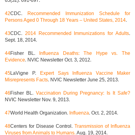
63(32): 691-697.
42
CDC.
Recommended Immunization Schedule for
Persons Aged 0 Through 18 Years – United States, 2014
.
43
CDC.
2014 Recommended Immunizations for Adults
.
Sept. 18, 2014.
44
Fisher BL.
Influenza Deaths: The Hype vs. The
Evidence
. NVIC Newsletter Oct. 3, 2012.
45
LaVigne P.
Expert Says Influenza Vaccine Maker
Misrepresents Facts
. NVIC Newsletter June 25, 2013.
46
Fisher BL.
Vaccination During Pregnancy: Is It Safe?
NVIC Newsletter Nov. 9, 2013.
47
World Health Organization.
Influenza
. Oct. 2, 2014.
48
Centers for Disease Control.
Transmission of Influenza
Viruses from Animals to Humans.
Aug. 19, 2014.