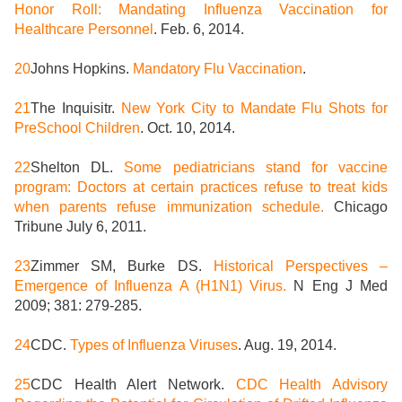
Honor Roll: Mandating Influenza Vaccination for
Healthcare Personnel
. Feb. 6, 2014.
20
Johns Hopkins.
Mandatory Flu Vaccination
.
21
The Inquisitr.
New York City to Mandate Flu Shots for
PreSchool Children
. Oct. 10, 2014.
22
Shelton DL.
Some pediatricians stand for vaccine
program: Doctors at certain practices refuse to treat kids
when parents refuse immunization schedule.
Chicago
Tribune July 6, 2011.
23
Zimmer SM, Burke DS.
Historical Perspectives –
Emergence of Influenza A (H1N1) Virus.
N Eng J Med
2009; 381: 279-285.
24
CDC.
Types of Influenza Viruses
. Aug. 19, 2014.
25
CDC Health Alert Network.
CDC Health Advisory