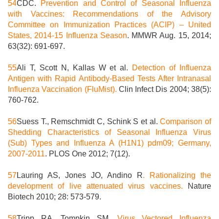
54
CDC.
Prevention and Control of Seasonal Influenza
with Vaccines: Recommendations of the Advisory
Committee on Immunization Practices (ACIP) – United
States, 2014-15 Influenza Season
. MMWR Aug. 15, 2014;
63(32): 691-697.
55
Ali T, Scott N, Kallas W et al.
Detection of Influenza
Antigen with Rapid Antibody-Based Tests After Intranasal
Influenza Vaccination (FluMist).
Clin Infect Dis 2004; 38(5):
760-762.
56
Suess T., Remschmidt C, Schink S et al.
Comparison of
Shedding Characteristics of Seasonal Influenza Virus
(Sub) Types and Influenza A (H1N1) pdm09; Germany,
2007-2011
. PLOS One 2012; 7(12).
57
Lauring AS, Jones JO, Andino R
. Rationalizing the
development of live attenuated virus vaccines.
Nature
Biotech 2010; 28: 573-579.
58
Tripp RA, Tompkin SM.
Virus Vectored Influenza