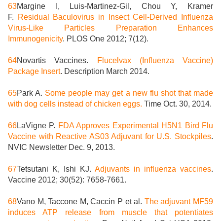
63
Margine I, Luis-Martinez-Gil, Chou Y, Kramer
F.
Residual Baculovirus in Insect Cell-Derived Influenza
Virus-Like Particles Preparation Enhances
Immunogenicity
. PLOS One 2012; 7(12).
64
Novartis Vaccines.
Flucelvax (Influenza Vaccine)
Package Insert
. Description March 2014.
65
Park A.
Some people may get a new flu shot that made
with dog cells instead of chicken eggs.
Time Oct. 30, 2014.
66
LaVigne P.
FDA Approves Experimental H5N1 Bird Flu
Vaccine with Reactive AS03 Adjuvant for U.S. Stockpiles
.
NVIC Newsletter Dec. 9, 2013.
67
Tetsutani K, Ishi KJ.
Adjuvants in influenza vaccines
.
Vaccine 2012; 30(52): 7658-7661.
68
Vano M, Taccone M, Caccin P et al.
The adjuvant MF59
induces ATP release from muscle that potentiates