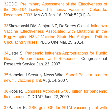
32
CDC.
Preliminary Assessment of the Effectiveness of
the 2003-04 Inactivated Influenza Vaccine – Colorado,
December 2003
. MMWR Jan. 16, 2004; 52(01): 8-11.
33
Skowronski DM, Janjou NZ, DeSerres C et al.
Influenza
Vaccine Effectiveness Associated with Mutations in the
Egg Adapted H3N2 Vaccine Strain Not Antigenic Drift in
Circulating Viruses.
PLOS One Mar. 25, 2014.
34
Lister S.
Pandemic Influenza Appropriations for Public
Health Preparedness and Response
. Congressional
Research Service Jan. 23, 2007.
35
Homeland Security News Wire.
Sanofi Pasteur to open
new flu vaccine plant.
Aug. 14, 2007.
36
Roos R.
Congress Approves $7.65 billion for pandemic
flu response
. CIDRAP June 22, 2009.
37
Palmer E.
GSK gets OK for $91M vaccine plant with