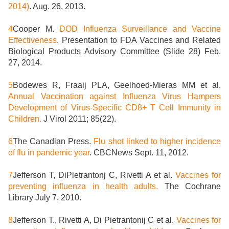
2014)
. Aug. 26, 2013.
4
Cooper M.
DOD Influenza Surveillance and Vaccine
Effectiveness
. Presentation to FDA Vaccines and Related
Biological Products Advisory Committee (Slide 28) Feb.
27, 2014.
5
Bodewes R, Fraaij PLA, Geelhoed-Mieras MM et al.
Annual Vaccination against Influenza Virus Hampers
Development of Virus-Specific CD8+ T Cell Immunity in
Children.
J Virol 2011; 85(22).
6
The Canadian Press.
Flu shot linked to higher incidence
of flu in pandemic year
. CBCNews Sept. 11, 2012.
7
Jefferson T, DiPietrantonj C, Rivetti A et al.
Vaccines for
preventing influenza in health adults.
The Cochrane
Library July 7, 2010.
8
Jefferson T., Rivetti A, Di Pietrantonij C et al.
Vaccines for