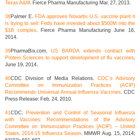
Texas A&M
. Fierce Pharma Manufacturing Mar. 27, 2013.
38
Palmer E.
FDA approves Novartis U.S. vaccine plant it
is trying to sell: Feds have invested about $500M into the
$1B complex
. Fierce Pharma Manufacturing June 16,
2014.
39
PharmaBix.com.
US BARDA extends contract with
Protein Sciences to support development of flu vaccines
.
June 19, 2014.
40
CDC Division of Media Relations.
CDC’s Advisory
Committee on Immunization Practices (ACIP)
Recommends Universal Annual Influenza Vaccines
. CDC
Press Release: Feb. 24, 2010.
41
CDC.
Prevention and Control of Seasonal Influenza
with Vaccines: Recommendations of the Advisory
Committee on Immunization Practices (ACIP) – United
States, 2014-15 Influenza Season
. MMWR Aug. 15, 2014;