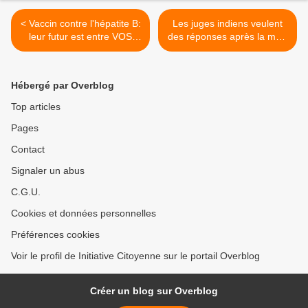
< Vaccin contre l'hépatite B:
Les juges indiens veulent
leur futur est entre VOS
des réponses après la mort
mains... réfléchissez bien!
d'enfants dans des essais
d'un vaccin contre le cancer
du col de l'utérus >
Hébergé par Overblog
Top articles
Pages
Contact
Signaler un abus
C.G.U.
Cookies et données personnelles
Préférences cookies
Voir le profil de Initiative Citoyenne sur le portail Overblog
Créer un blog sur Overblog