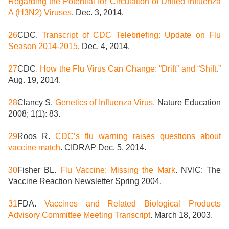
Regarding the Potential for Circulation of Drifted Influenza
A (H3N2) Viruses
. Dec. 3, 2014.
26
CDC.
Transcript of CDC Telebriefing: Update on Flu
Season 2014-2015
. Dec. 4, 2014.
27
CDC
. How the Flu Virus Can Change: “Drift” and “Shift.”
Aug. 19, 2014.
28
Clancy S.
Genetics of Influenza Virus.
Nature Education
2008; 1(1): 83.
29
Roos R.
CDC’s flu warning raises questions about
vaccine match
. CIDRAP Dec. 5, 2014.
30
Fisher BL.
Flu Vaccine: Missing the Mark
. NVIC: The
Vaccine Reaction Newsletter Spring 2004.
31
FDA.
Vaccines and Related Biological Products
Advisory Committee Meeting Transcript
. March 18, 2003.