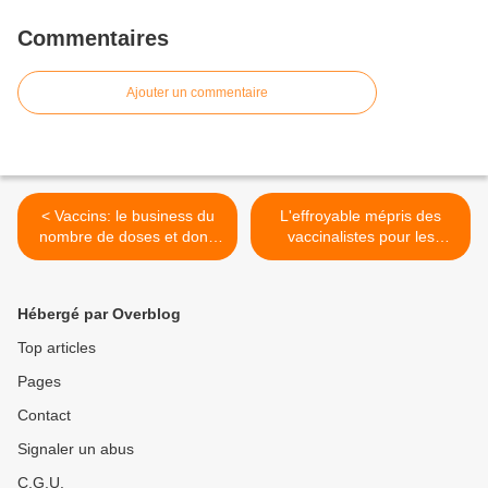
Commentaires
Ajouter un commentaire
< Vaccins: le business du
L'effroyable mépris des
nombre de doses et donc
vaccinalistes pour les
de l'âge auquel on
patients les plus fragiles! >
commence à vacciner!
Hébergé par Overblog
Top articles
Pages
Contact
Signaler un abus
C.G.U.