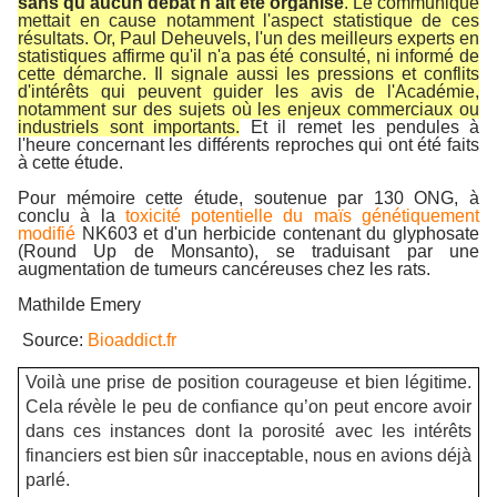
sans qu'aucun débat n'ait été organisé
. Le communiqué
mettait en cause notamment l'aspect statistique de ces
résultats. Or, Paul Deheuvels, l'un des meilleurs experts en
statistiques affirme qu'il n'a pas été consulté, ni informé de
cette démarche. Il signale aussi les pressions et conflits
d'intérêts qui peuvent guider les avis de l'Académie,
notamment sur des sujets où les enjeux commerciaux ou
industriels sont importants.
Et il remet les pendules à
l'heure concernant les différents reproches qui ont été faits
à cette étude.
Pour mémoire cette étude, soutenue par 130 ONG, à
conclu à la
toxicité potentielle du maïs génétiquement
modifié
NK603 et d'un herbicide contenant du glyphosate
(Round Up de Monsanto), se traduisant par une
augmentation de tumeurs cancéreuses chez les rats.
Mathilde Emery
Source:
Bioaddict.fr
Voilà une prise de position courageuse et bien légitime.
Cela révèle le peu de confiance qu’on peut encore avoir
dans ces instances dont la porosité avec les intérêts
financiers est bien sûr inacceptable, nous en avions déjà
parlé.