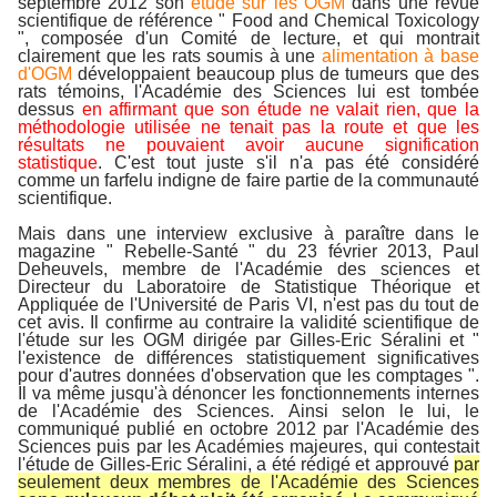
septembre 2012 son
étude sur les OGM
dans une revue
scientifique de référence " Food and Chemical Toxicology
", composée d'un Comité de lecture, et qui montrait
clairement que les rats soumis à une
alimentation à base
d'OGM
développaient beaucoup plus de tumeurs que des
rats témoins, l'Académie des Sciences lui est tombée
dessus
en affirmant que son étude ne valait rien, que la
méthodologie utilisée ne tenait pas la route et que les
résultats ne pouvaient avoir aucune signification
statistique
. C'est tout juste s'il n'a pas été considéré
comme un farfelu indigne de faire partie de la communauté
scientifique.
Mais dans une interview exclusive à paraître dans le
magazine " Rebelle-Santé " du 23 février 2013, Paul
Deheuvels, membre de l'Académie des sciences et
Directeur du Laboratoire de Statistique Théorique et
Appliquée de l'Université de Paris VI, n'est pas du tout de
cet avis.
Il confirme au contraire la validité scientifique de
l'étude sur les OGM dirigée par Gilles-Eric Séralini et "
l'existence de différences statistiquement significatives
pour d'autres données d'observation que les comptages ".
Il va même jusqu'à dénoncer les fonctionnements internes
de l'Académie des Sciences.
Ainsi selon le lui, le
communiqué publié en octobre 2012 par l'Académie des
Sciences puis par les Académies majeures, qui contestait
l'étude de Gilles-Eric Séralini, a été rédigé et approuvé
par
seulement deux membres de l'Académie des Sciences