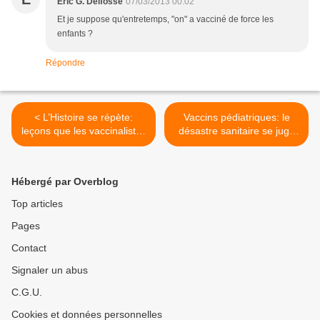
Éric G. Delfosse
07/03/2013 00:02
Et je suppose qu'entretemps, "on" a vacciné de force les
enfants ?
Répondre
< L’Histoire se répète:
Vaccins pédiatriques: le
leçons que les vaccinalistes
désastre sanitaire se juge
refusent d’apprendre
dans les chiffres >
Hébergé par Overblog
Top articles
Pages
Contact
Signaler un abus
C.G.U.
Cookies et données personnelles