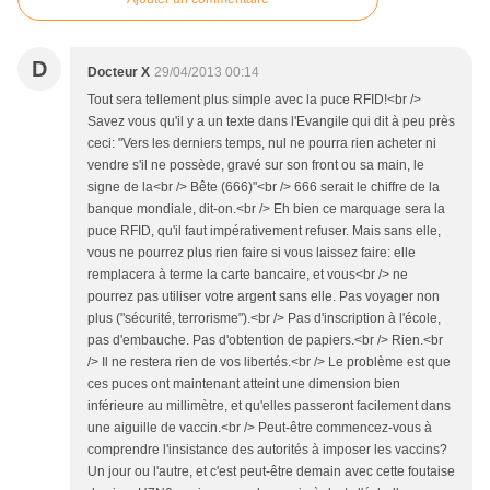
D
Docteur X
29/04/2013 00:14
Tout sera tellement plus simple avec la puce RFID!<br />
Savez vous qu'il y a un texte dans l'Evangile qui dit à peu près
ceci: "Vers les derniers temps, nul ne pourra rien acheter ni
vendre s'il ne possède, gravé sur son front ou sa main, le
signe de la<br /> Bête (666)"<br /> 666 serait le chiffre de la
banque mondiale, dit-on.<br /> Eh bien ce marquage sera la
puce RFID, qu'il faut impérativement refuser. Mais sans elle,
vous ne pourrez plus rien faire si vous laissez faire: elle
remplacera à terme la carte bancaire, et vous<br /> ne
pourrez pas utiliser votre argent sans elle. Pas voyager non
plus ("sécurité, terrorisme").<br /> Pas d'inscription à l'école,
pas d'embauche. Pas d'obtention de papiers.<br /> Rien.<br
/> Il ne restera rien de vos libertés.<br /> Le problème est que
ces puces ont maintenant atteint une dimension bien
inférieure au millimètre, et qu'elles passeront facilement dans
une aiguille de vaccin.<br /> Peut-être commencez-vous à
comprendre l'insistance des autorités à imposer les vaccins?
Un jour ou l'autre, et c'est peut-être demain avec cette foutaise