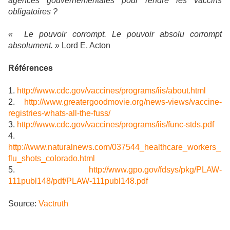
agences gouvernementales pour rendre les vaccins
obligatoires ?
« Le pouvoir corrompt. Le pouvoir absolu corrompt
absolument. »
Lord E. Acton
Références
1.
http://www.cdc.gov/vaccines/programs/iis/about.html
2.
http://www.greatergoodmovie.org/news-views/vaccine-
registries-whats-all-the-fuss/
3.
http://www.cdc.gov/vaccines/programs/iis/func-stds.pdf
4.
http://www.naturalnews.com/037544_healthcare_workers_
flu_shots_colorado.html
5.
http://www.gpo.gov/fdsys/pkg/PLAW-
111publ148/pdf/PLAW-111publ148.pdf
Source:
Vactruth