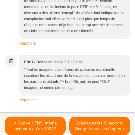
de virus H7N9, on imposera le vaccin à<br /> l'échelle
mondiale, et on lui inclura la puce RFID.<br /> Je sais, ce
discours a des allures "conspi".<br /> Mais tout indique que la
conspiration soit effective.<br /> Il est plus que temps de
réagir, et nous avons déjà beaucoup trop accepté d'entorses
aux lois constitutionnelles et à nos libertés.
Répondre
É
Éric G. Delfosse
28/04/2013 23:08
"Peut-on imaginer des officiers de police ou des sheriffs
escortant les escadrons de la vaccination pour se rendre chez
les parents résistants ?"<br /> Oh, oui, on peut TOUT
imaginer, et même pire que ça !
Répondre
< Grippe H7N9: même
Médicaments & vaccins:
scénario qu'en 2009?
flicage à tous les étages >