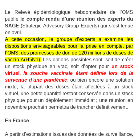
Le Relevé épidémiologique hebdomadaire de l’OMS
publie
le compte rendu d’une réunion des experts du
SAGE
(Strategic Advosory Group Experts) qui s’est tenue
en avril.
A cette occasion, le groupe d’experts a examiné les
dispositions envisageables pour la prise en compte, par
l’OMS, des promesses de don de 120 millions de doses de
vaccin A(H5N1).
Les options possibles sont, soit de créer
un stock physique en vrac, soit d’opter pour
un stock
virtuel,
la souche vaccinale étant définie lors de la
survenue d’une pandémie
, ou bien encore une solution
mixte, la plupart des doses étant affectées à un stock
virtuel, une petite quantité restant conservée dans un stock
physique pour un déploiement immédiat ; une réunion en
novembre prochain permettra de trancher définitivement.
En France
A partir d’estimations issues des données de surveillance,