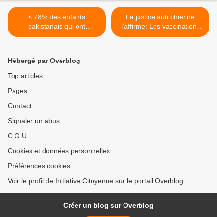
< 78% des enfants
La justice autrichienne
pakistanais qui ont
l’affirme: Les vaccinations
contracté la polio avaient
en milieu scolaire ne sont
pourtant été vaccinés
PAS obligatoires >
contre la maladie
Hébergé par Overblog
Top articles
Pages
Contact
Signaler un abus
C.G.U.
Cookies et données personnelles
Préférences cookies
Voir le profil de Initiative Citoyenne sur le portail Overblog
Créer un blog sur Overblog