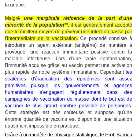
la grippe.
Malgré
une marginale réticence de la part d'une
minorité de la population**
, il est généralement accepté
que le meilleur moyen de prévenir une infection passe par
l'intermédiaire de la vaccination.
Ce procédé consiste à
introduire un agent extérieur (antigène) de manière à
provoquer une réaction immunitaire positive contre la
maladie infectieuse. Lors d'une vraie contamination,
l'immunité acquise grâce au vaccin permet une activation
plus rapide de notre système immunitaire. Cependant
les
stratégies d'éradication des épidémies sont assez
primitives puisque les gouvernements et agences
humanitaires s'engagent régulièrement dans des
campagnes de vaccination de masse dont le but est de
vacciner le plus grand nombre possible de personnes
.
Cette stratégie est très coûteuse et suppose qu'une
énorme quantité de vaccins est disponible; une situation
quasiment impossible en pratique.
Grâce à un modèle de physique statistique, le Prof. Baruch