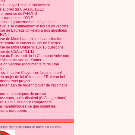
PS)
e au Jury d'Ethique Publicitaire
te auprès du CSA (10/11/11)
o réponse de l'AFMPS
o-réponse de l'ONE
ions au gouvernement belge sur le
virus, le confinement et les futurs vaccins
se de Laurette Onkelinx à nos questions
e H7N9
se de Mme Laanan sur la vaccination
re "contre le cancer du col de l'utérus"
se de Mme Onkelinx aux 10 questions
se du CSA (24/11/11)
se du Président de la Chambre/ Antwoord
e Voorzitter van de Kamer
ce on vaccine (documentaire de Lina
o)
ez Initiative Citoyenne, faites un don!
du projet de loi d'exception/ Text van het
nderingswet project
vragen aan de regering over de vaccinatie
nos communiqués de presse
nez-vous, qu'ils disaient (G.Goetghebuer)
ns: 10 minutes pour comprendre
ns pandémiques: ce que disent les
ents européens
refuse de cautionner le label HONcode.