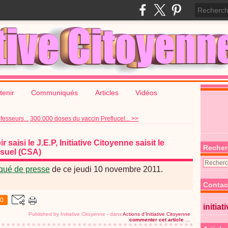
tenir
Communiqués
Articles
Vidéos
fesseurs...
300.000 doses du vaccin Preflucel... >>
 saisi le J.E.P, Initiative Citoyenne saisit le
Recher
isuel (CSA)
qué de presse
de ce jeudi 10 novembre 2011.
Contac
0
initiat
Published by Initiative Citoyenne
-
dans
Actions d'Initiative Citoyenne
commenter cet article
…