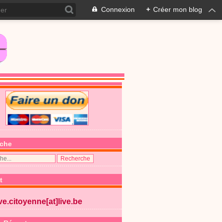
Connexion
+
Créer mon blog
che
t
ive.citoyenne[at]live.be