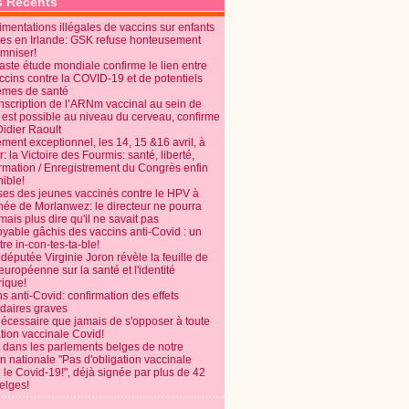
s Récents
mentations illégales de vaccins sur enfants
es en Irlande: GSK refuse honteusement
emniser!
aste étude mondiale confirme le lien entre
ccins contre la COVID-19 et de potentiels
èmes de santé
anscription de l’ARNm vaccinal au sein de
 est possible au niveau du cerveau, confirme
Didier Raoult
ent exceptionnel, les 14, 15 &16 avril, à
 la Victoire des Fourmis: santé, liberté,
ormation / Enregistrement du Congrès enfin
ible!
ses des jeunes vaccinés contre le HPV à
énée de Morlanwez: le directeur ne pourra
ais plus dire qu'il ne savait pas
oyable gâchis des vaccins anti-Covid : un
re in-con-tes-ta-ble!
députée Virginie Joron révèle la feuille de
européenne sur la santé et l'identité
ique!
s anti-Covid: confirmation des effets
daires graves
nécessaire que jamais de s'opposer à toute
tion vaccinale Covid!
 dans les parlements belges de notre
on nationale "Pas d'obligation vaccinale
 le Covid-19!", déjà signée par plus de 42
elges!