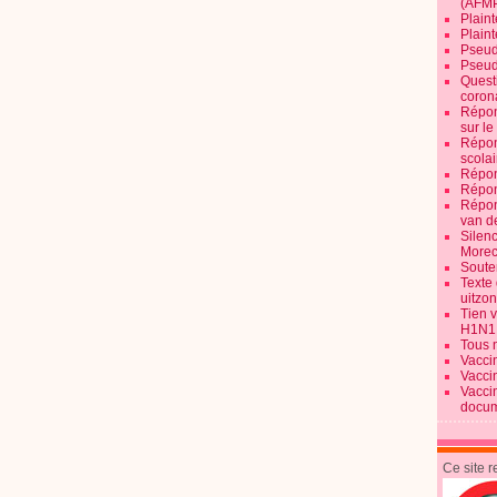
(AFM
Plaint
Plain
Pseud
Pseud
Quest
corona
Répon
sur l
Répon
scolai
Répon
Répon
Répon
van d
Silen
Morec
Souten
Texte 
uitzo
Tien 
H1N1
Tous 
Vacci
Vacci
Vacci
docum
Ce site 