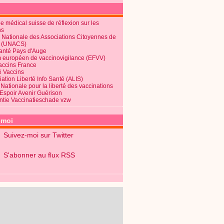
 médical suisse de réflexion sur les
ns
 Nationale des Associations Citoyennes de
é (UNACS)
Santé Pays d'Auge
 européen de vaccinovigilance (EFVV)
Vaccins France
é Vaccins
ation Liberté Info Santé (ALIS)
Nationale pour la liberté des vaccinations
 Espoir Avenir Guérison
ntie Vaccinatieschade vzw
-moi
Suivez-moi sur Twitter
S'abonner au flux RSS