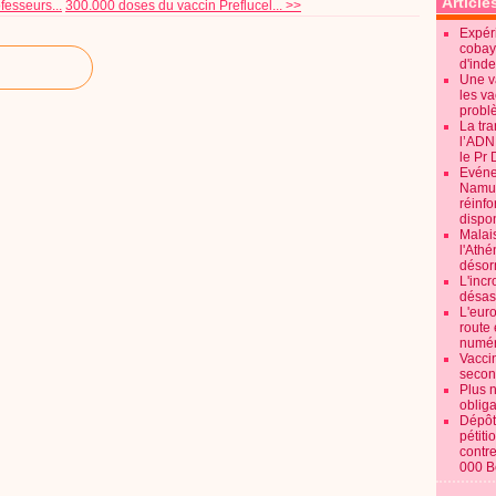
Article
fesseurs...
300.000 doses du vaccin Preflucel... >>
Expéri
cobay
d'ind
Une v
les va
probl
La tr
l’ADN
le Pr 
Evénem
Namur:
réinf
dispon
Malai
l'Ath
désorm
L'incr
désast
L'euro
route 
numér
Vaccin
secon
Plus 
obliga
Dépôt
pétiti
contre
000 B