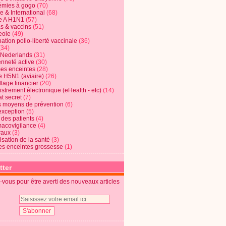
mies à gogo
(70)
e & International
(68)
e A H1N1
(57)
s & vaccins
(51)
eole
(49)
ation polio-liberté vaccinale
(36)
(34)
t Nederlands
(31)
enneté active
(30)
s enceintes
(28)
e H5N1 (aviaire)
(26)
lage financier
(20)
strement électronique (eHealth - etc)
(14)
t secret
(7)
s moyens de prévention
(6)
exception
(5)
 des patients
(4)
acovigilance
(4)
raux
(3)
risation de la santé
(3)
s enceintes grossesse
(1)
tter
vous pour être averti des nouveaux articles