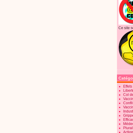
Ce site s
Catégo
Effet
Liber
Col d
Vaccin
Confli
Vacci
Indus
Gripp
Effica
Méde
Plura
Action