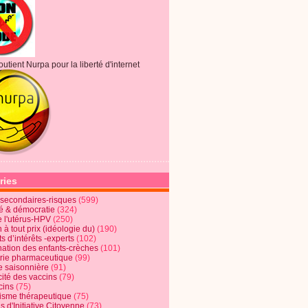
outient Nurpa pour la liberté d'internet
ries
s secondaires-risques
(599)
té & démocratie
(324)
e l'utérus-HPV
(250)
 à tout prix (idéologie du)
(190)
ts d’intérêts -experts
(102)
nation des enfants-crèches
(101)
trie pharmaceutique
(99)
e saisonnière
(91)
cité des vaccins
(79)
cins
(75)
lisme thérapeutique
(75)
s d'Initiative Citoyenne
(73)