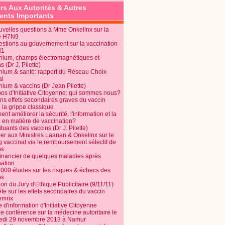
rs Aux Autorités & Autres
nts Importants
uvelles questions à Mme Onkelinx sur la
e H7N9
estions au gouvernement sur la vaccination
N1
nium, champs électromagnétiques et
s (Dr J. Pilette)
nium & santé: rapport du Réseau Choix
al
nium & vaccins (Dr Jean Pilette)
pos d'Initiative Citoyenne: qui sommes nous?
ins effets secondaires graves du vaccin
 la grippe classique
t améliorer la sécurité, l'information et la
é en matière de vaccination?
tuants des vaccins (Dr J. Pilette)
ier aux Ministres Laanan & Onkelinx sur le
g vaccinal via le remboursement sélectif de
ns
financier de quelques maladies après
nation
1000 études sur les risques & échecs des
ns
on du Jury d'Ethique Publicitaire (9/11/11)
e sur les effets secondaires du vaccin
mrix
e d'information d'Initiative Citoyenne
e conférence sur la médecine autoritaire le
edi 29 novembre 2013 à Namur