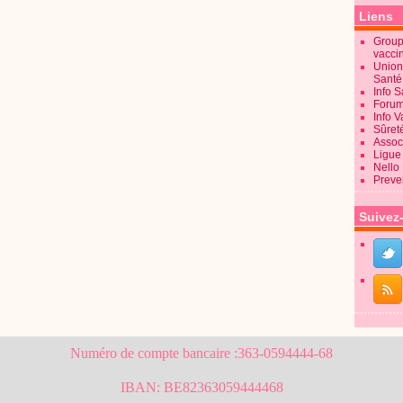
Liens
Groupe
vacci
Union
Sant
Info 
Forum
Info 
Sûret
Associ
Ligue 
Nello
Preve
Suivez
Numéro de compte bancaire :363-0594444-68
IBAN: BE82363059444468