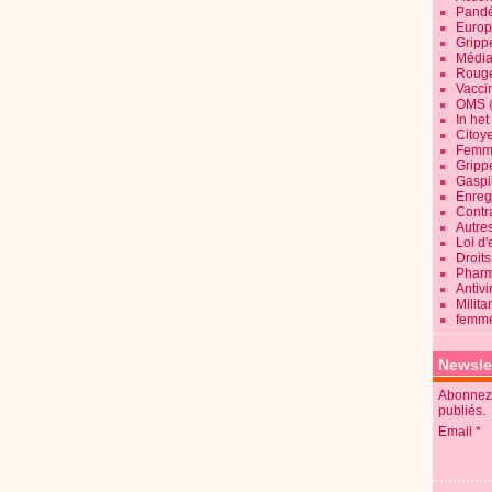
Pandé
Europ
Gripp
Média
Roug
Vaccin
OMS
In he
Citoy
Femme
Gripp
Gaspil
Enregi
Contra
Autre
Loi d'
Droits
Pharm
Antivi
Milita
femme
Newsle
Abonnez-
publiés.
Email