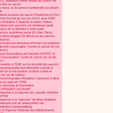
 A: l'assureur Ethias refuse de couvrir les
s liés au vaccin
ix hexa: le document confidentiel accablant
SK
dients toxiques du vaccin Pandemrix (H1N1)
ntrat d'achat de vaccins H1N1 avec GSK!
m d'Initiative Citoyenne & autres vidéos
nfants non vaccinés, en meilleure santé
opos de la Ministre à notre sujet
accins, problème social (Dr Marc Deru)
e à Mme Maggie De Block sur les vaccins
otavirus
 à toutes les directions d'écoles secondaires
nternats (vaccination "contre le cancer du col
térus")
e aux Associations de Parents UFAPEC et
 (vaccination "contre le cancer du col de
s")
 ouverte à l'ONE sur la sécurité des vaccins
e recommandée aux Ministres Laanan &
t sur la vaccination scolaire contre le
 du col de l'utérus
e recommandée d'Initiative Citoyenne à Mme
n au sujet de l'ONE
é vaccinale & information
l'obligation vaccinale!
 réponse à la réponse de Laurette Onkelinx
e H7N9
 réponse à la "réponse" de Mme Onkelinx
ntwoord aan de antwoorden van
Onkelinx (samenvatting)
te à l'Agence Fédérale des Médicaments