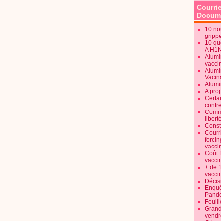
Courrie
Docume
10 no
gripp
10 qu
A H1
Alumi
vaccin
Alumi
Vacin
Alumi
A pro
Certa
contre
Commen
libert
Consti
Courr
forcin
vacci
Coût 
vacci
+ de 
vacci
Décisi
Enquêt
Pande
Feuill
Grand
vendr