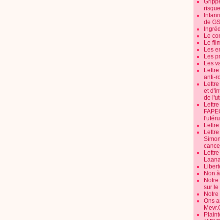
Grippe
risque
Infanr
de G
Ingré
Le co
Le fil
Les e
Les pr
Les v
Lettr
anti-r
Lettre
et d'i
de l'u
Lettr
FAPEO
l'utéru
Lettre
Lettr
Simone
cancer
Lettr
Laana
Libert
Non à 
Notre
sur l
Notre
Ons a
Mevr.
Plain