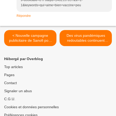
s=books&ie=UTF8&qid=1402557857&sr=1-
1&keywords=qui+aime+bien+vaccine+peu
Répondre
< Nouvelle campagne
Des virus pandémiques
publicitaire de Sanofi pour
redoutables continuent
son Gardasil en chute libre
d'être créés de toutes
pièces par des savants fous
que le public finance! >
Hébergé par Overblog
Top articles
Pages
Contact
Signaler un abus
C.G.U.
Cookies et données personnelles
Préférences cookies