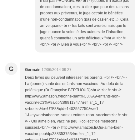
n’est pas PRONONCEE<br /> (et donc il n’existe pas
de condamnation), c’est-à-dire que pour des raisons
propres aux prévenus, le juge octroie le bénéfice
d’une non-condamnation (pas de casier, etc ..). Cela
arrive quand<br /> les faits sont avérés mais que le
juge nuance la volonté des auteurs de l’infraction,
quant à commettre un acte délictueux."<br /> <br />
<br /> <br /> Bien à vous<br /> <br /> <br /> <br />
G
Germain
12/06/2014 09:27
Deux livres qui peuvent intéresser les parents :<br /> <br /> -
La (bonne) santé des enfants non vaccinés : Au-delà de la
polémique.(Dr Françoise BERTHOUD)<br /> <br /> <br />
http://www.amazon.fr/bonne-sant%C3%A9-enfants-non-
vaccin%C3%A9s/dp/2889113477/ref=sr_1_1?
s=books&ie=UTF8&qid=1402557750&sr=1-
1&keywords=bonne+sante+enfants+non+vaccines<br /> <br
/> - Qui aime bien, vaccine peu ! (collectif de médecins
suisses).<br /> <br /> http://www.amazon.fr/Qui-aime-bien-
vaccine-peu/dp/2883537534/ref=sr_1_1?