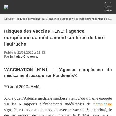
MENU
Accueil
» Risques des vaccins H1N1: l'agence européenne du médicament continue de faire l'autruche
Risques des vaccins H1N1: l'agence
européenne du médicament continue de faire
l'autruche
Publié le 22/08/2010 à 22:33
Par
Initiative Citoyenne
VACCINATION H1N1 : L’Agence européenne du
médicament
rassure
sur Pandemrix®
20 août 2010- EMA
Alors que l’Agence médicale suédoise vient d’ouvrir une enquête
sur les 6 rapports d’événements indésirables de
narcolepsie
signalés en association possible avec le vaccin Pandemrix®, le
dernier
rapport de pharmacovigilance de l’EMA, rassure sur