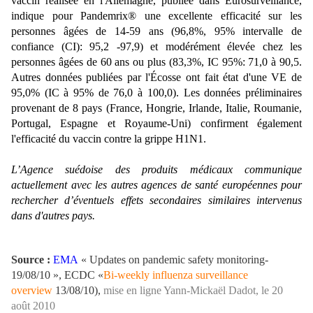
vaccin réalisée en l'Allemagne, publiée dans Eurosurveillance,
indique pour Pandemrix® une excellente efficacité sur les
personnes âgées de 14-59 ans (96,8%, 95% intervalle de
confiance (CI): 95,2 -97,9) et modérément élevée chez les
personnes âgées de 60 ans ou plus (83,3%, IC 95%: 71,0 à 90,5.
Autres données publiées par l'Écosse ont fait état d'une VE de
95,0% (IC à 95% de 76,0 à 100,0). Les données préliminaires
provenant de 8 pays (France, Hongrie, Irlande, Italie, Roumanie,
Portugal, Espagne et Royaume-Uni) confirment également
l'efficacité du vaccin contre la grippe H1N1.
L’Agence suédoise des produits médicaux communique
actuellement avec les autres agences de santé européennes pour
rechercher d’éventuels effets secondaires similaires intervenus
dans d'autres pays.
Source :
EMA
« Updates on pandemic safety monitoring-
19/08/10 », ECDC «
Bi-weekly influenza surveillance
overview
13/08/10),
mise en ligne Yann-Mickaël Dadot, le 20
août 2010