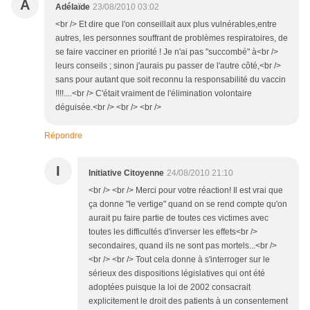
A
Adélaïde
23/08/2010 03:02
<br /> Et dire que l'on conseillait aux plus vulnérables,entre
autres, les personnes souffrant de problèmes respiratoires, de
se faire vacciner en priorité ! Je n'ai pas "succombé" à<br />
leurs conseils ; sinon j'aurais pu passer de l'autre côté,<br />
sans pour autant que soit reconnu la responsabilité du vaccin
!!!!....<br /> C'était vraiment de l'élimination volontaire
déguisée.<br /> <br /> <br />
Répondre
I
Initiative Citoyenne
24/08/2010 21:10
<br /> <br /> Merci pour votre réaction! Il est vrai que
ça donne "le vertige" quand on se rend compte qu'on
aurait pu faire partie de toutes ces victimes avec
toutes les difficultés d'inverser les effets<br />
secondaires, quand ils ne sont pas mortels...<br />
<br /> <br /> Tout cela donne à s'interroger sur le
sérieux des dispositions législatives qui ont été
adoptées puisque la loi de 2002 consacrait
explicitement le droit des patients à un consentement