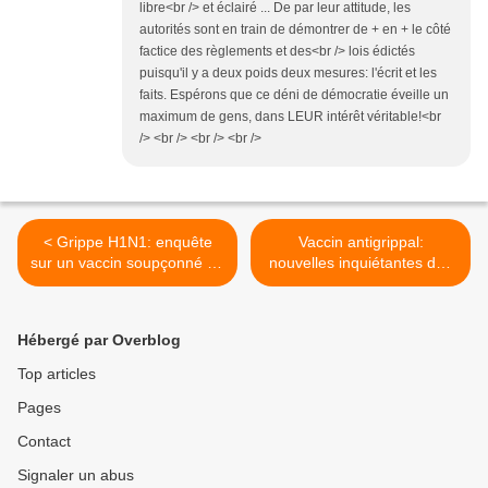
libre<br /> et éclairé ... De par leur attitude, les
autorités sont en train de démontrer de + en + le côté
factice des règlements et des<br /> lois édictés
puisqu'il y a deux poids deux mesures: l'écrit et les
faits. Espérons que ce déni de démocratie éveille un
maximum de gens, dans LEUR intérêt véritable!<br
/> <br /> <br /> <br />
< Grippe H1N1: enquête
Vaccin antigrippal:
sur un vaccin soupçonné de
nouvelles inquiétantes des
favoriser la narcolepsie
Etats-Unis... qu'en sera-t-il
ici? >
Hébergé par Overblog
Top articles
Pages
Contact
Signaler un abus