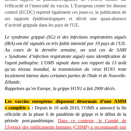
l'efficacité et l’innocuité du vaccin. L’European centre for disease
control (ECDC) reprend également ces jours-ci, la publication de
ses rapports épidémiologiques et décrit une quasi-absence
d’activité grippale dans les pays de l'UE.
Le syndrome grippal (SG) et des infections respiratoires aiguës
(IRA) ont été signalés en très faible intensité par 19 pays de l’UE.
Au cours de la dernière semaine, un seul cas de SARI
« Syndrome d’infection respiratoire aiguë) sans identification de
l'agent pathogène. L'OMS signale dans son rapport du 13 août
qu’au niveau mondial, la transmission du virus H1N1 reste
localement intense dans certaines parties de l'Inde et de Nouvelle-
Zélande.
Rappelons qu’en Europe, la grippe H1N1 a fait 2900 décès.
Les vaccins européens disposent désormais d’une AMM
« complète »
:
Depuis le 10 août 2010, l’OMS a annoncé la fin
officielle de la phase 6 de pandémie de grippe et le début de la
période post-pandémique.
Dans ce contexte, le Comité de
l'Agence des médicaments humains (CHMP) a recommandé que