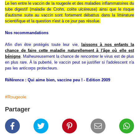
Le lien entre le vaccin de la rougeole et des maladies inflammatoires du
tube digestif (maladie de Crohn, colite ulcéreuse) ainsi que le risque
d'autisme suite au vaccin sont fortement débattus dans la littérature
scientifique et la question n'est à ce jour pas résolue.
Nos recommandations
Afin d'en être protégés toute leur vie,
laissons à nos enfants la
chance de faire cette maladie naturellement à l'âge où elle est
bénigne
. Malheureusement la chance de rencontrer le virus est de plus
en plus rare. À la puberté, le vaccin peut se justifier si l'adolescent n'a
pas les anticorps protecteurs.
Référence : Qui aime bien, vaccine peu ! - Edition 2009
#Rougeole
Partager