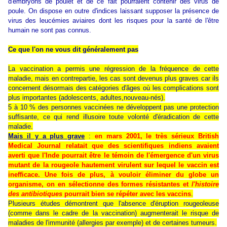
d'embryons de poulet et de ce fait pourraient contenir des virus de
poule. On dispose en outre d'indices laissant supposer la présence de
virus des leucémies aviaires dont les risques pour la santé de l'être
humain ne sont pas connus.
Ce que l'on ne vous dit généralement pas
La vaccination a permis une régression de la fréquence de cette
maladie, mais en contrepartie, les cas sont devenus plus graves car ils
concernent désormais des catégories d'âges où les complications sont
plus importantes (adolescents, adultes,nouveau-nés).
5 à 10 % des personnes vaccinées ne développent pas une protection
suffisante, ce qui rend illusoire toute volonté d'éradication de cette
maladie.
Mais il y a plus grave
:
en mars 2001, le très sérieux British
Medical Journal relatait que des scientifiques indiens avaient
averti que l'Inde pourrait être le témoin de l'émergence d'un virus
mutant de la rougeole hautement virulent sur lequel le vaccin est
inefficace. Une fois de plus, à vouloir éliminer du globe un
organisme, on en sélectionne des formes résistantes et
l'histoire
des antibiotiques
pourrait bien se répéter avec les vaccins
.
Plusieurs études démontrent que l'absence d'éruption rougeoleuse
(comme dans le cadre de la vaccination) augmenterait le risque de
maladies de l'immunité (allergies par exemple) et de certaines tumeurs.