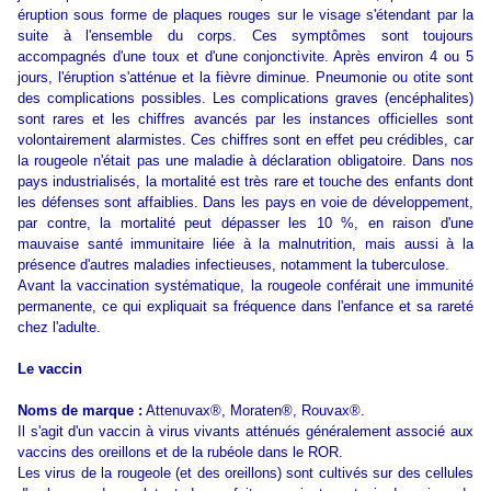
éruption sous forme de plaques rouges sur le visage s'étendant par la
suite à l'ensemble du corps. Ces symptômes sont toujours
accompagnés d'une toux et d'une conjonctivite. Après environ 4 ou 5
jours, l'éruption s'atténue et la fièvre diminue. Pneumonie ou otite sont
des complications possibles. Les complications graves (encéphalites)
sont rares et les chiffres avancés par les instances officielles sont
volontairement alarmistes. Ces chiffres sont en effet peu crédibles, car
la rougeole n'était pas une maladie à déclaration obligatoire. Dans nos
pays industrialisés, la mortalité est très rare et touche des enfants dont
les défenses sont affaiblies. Dans les pays en voie de développement,
par contre, la mortalité peut dépasser les 10 %, en raison d'une
mauvaise santé immunitaire liée à la malnutrition, mais aussi à la
présence d'autres maladies infectieuses, notamment la tuberculose.
Avant la vaccination systématique, la rougeole conférait une immunité
permanente, ce qui expliquait sa fréquence dans l'enfance et sa rareté
chez l'adulte.
Le vaccin
Noms de marque :
Attenuvax®, Moraten®, Rouvax®.
Il s'agit d'un vaccin à virus vivants atténués généralement associé aux
vaccins des oreillons et de la rubéole dans le ROR.
Les virus de la rougeole (et des oreillons) sont cultivés sur des cellules