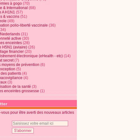
mies à gogo
(70)
e & International
(68)
e A H1N1
(57)
s & vaccins
(51)
eole
(49)
ation polio-liberté vaccinale
(36)
(34)
t Nederlands
(31)
enneté active
(30)
s enceintes
(28)
e H5N1 (aviaire)
(26)
lage financier
(20)
strement électronique (eHealth - etc)
(14)
t secret
(7)
s moyens de prévention
(6)
exception
(5)
 des patients
(4)
acovigilance
(4)
raux
(3)
risation de la santé
(3)
s enceintes grossesse
(1)
tter
vous pour être averti des nouveaux articles