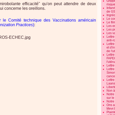
Grippe
"mirobolante efficacité" qu'on peut attendre de deux
risque
i concerne les oreillons.
Infanr
de G
Ingré
Le co
r le Comité technique des Vaccinations américain
Le fil
ization Practices
)
:
Les e
Les pr
Les v
Lettr
anti-r
Lettre
et d'i
de l'u
Lettr
FAPEO
l'utéru
Lettre
Lettr
Simone
cancer
Lettr
Laana
Libert
Non à 
Notre
sur l
Notre
Ons a
Mevr.
Plain