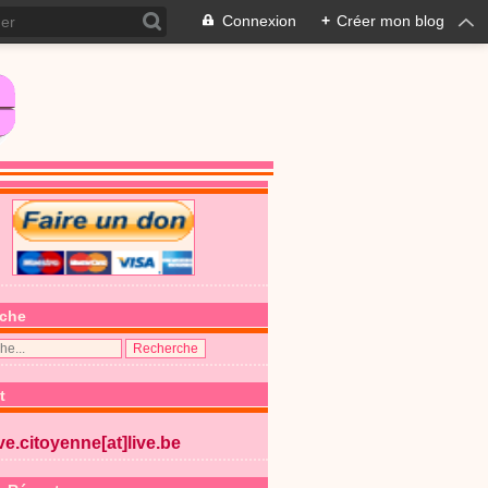
Connexion
+
Créer mon blog
che
t
ive.citoyenne[at]live.be