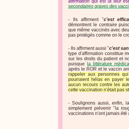
affirmation qui est la leur es
secondaires graves des vacc
- Ils affirment "
c'est effic
démontrent le contraire pu
que même vaccinés avec deux
pas protégés comme on le cro
- Ils affirment aussi "
c'est sa
type d'affirmation constitue 
sur les droits du patient et 
puisque
la littérature médic
après le ROR et le vaccin a
rappeler aux personnes qui
pourraient hélas en payer le
aucun recours contre les autor
cette vaccination n'était pas s
- Soulignons aussi, enfin, 
simplement prévenir "la rou
vaccinations n'ont jamais été