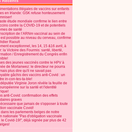
s Récents
mentations illégales de vaccins sur enfants
es en Irlande: GSK refuse honteusement
emniser!
aste étude mondiale confirme le lien entre
ccins contre la COVID-19 et de potentiels
èmes de santé
anscription de l’ARNm vaccinal au sein de
 est possible au niveau du cerveau, confirme
Didier Raoult
ent exceptionnel, les 14, 15 &16 avril, à
 la Victoire des Fourmis: santé, liberté,
ormation / Enregistrement du Congrès enfin
ible!
ses des jeunes vaccinés contre le HPV à
énée de Morlanwez: le directeur ne pourra
ais plus dire qu'il ne savait pas
oyable gâchis des vaccins anti-Covid : un
re in-con-tes-ta-ble!
députée Virginie Joron révèle la feuille de
européenne sur la santé et l'identité
ique!
s anti-Covid: confirmation des effets
daires graves
nécessaire que jamais de s'opposer à toute
tion vaccinale Covid!
 dans les parlements belges de notre
on nationale "Pas d'obligation vaccinale
 le Covid-19!", déjà signée par plus de 42
elges!