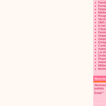
Pandé
Europ
Gripp
Média
Roug
Vaccin
OMS
In he
Citoy
Femme
Gripp
Gaspil
Enregi
Contra
Autre
Loi d'
Droits
Pharm
Antivi
Milita
femme
Newsle
Abonnez-
publiés.
Email