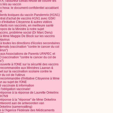
 A: l'assureur Ethias refuse de couvrir les
s liés au vaccin
ix hexa: le document confidentiel accablant
SK
dients toxiques du vaccin Pandemrix (H1N1)
ntrat d'achat de vaccins H1N1 avec GSK!
m d'Initiative Citoyenne & autres vidéos
nfants non vaccinés, en meilleure santé
opos de la Ministre à notre sujet
accins, problème social (Dr Marc Deru)
e à Mme Maggie De Block sur les vaccins
otavirus
 à toutes les directions d'écoles secondaires
nternats (vaccination "contre le cancer du col
térus")
e aux Associations de Parents UFAPEC et
 (vaccination "contre le cancer du col de
s")
 ouverte à l'ONE sur la sécurité des vaccins
e recommandée aux Ministres Laanan &
t sur la vaccination scolaire contre le
 du col de l'utérus
e recommandée d'Initiative Citoyenne à Mme
n au sujet de l'ONE
é vaccinale & information
l'obligation vaccinale!
 réponse à la réponse de Laurette Onkelinx
e H7N9
 réponse à la "réponse" de Mme Onkelinx
ntwoord aan de antwoorden van
Onkelinx (samenvatting)
te à l'Agence Fédérale des Médicaments