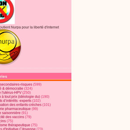
outient Nurpa pour la liberté d'internet
ries
s secondaires-risques
(599)
té & démocratie
(324)
e l'utérus-HPV
(250)
 à tout prix (idéologie du)
(190)
ts d’intérêts -experts
(102)
nation des enfants-crèches
(101)
trie pharmaceutique
(99)
e saisonnière
(91)
cité des vaccins
(79)
cins
(75)
lisme thérapeutique
(75)
s d'Initiative Citoyenne
(73)