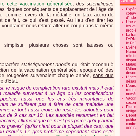
Article
ire cette vaccination généralisée
,
des scientifiques
les risques conséquents de déplacement de l'âge de
Expéri
cobay
c, comme revers de la médaille, un taux accru de
d'ind
t de fait, ce qui s'est passé. Au lieu d'en tirer les
Une v
és voudraient nous refaire aller un coup dans la même
les va
probl
La tr
l’ADN
le Pr 
 simpliste, plusieurs choses sont fausses ou
Evénem
Namur:
réinf
dispon
 caractère
statistiquement anodin
qui était reconnu à
Malai
l'Ath
ction de la vaccination généralisée, époque où des
désorm
s de rougeoles survenaient chaque année,
sans que
L'incr
e d'Etat
.
désast
L'euro
, le risque de complication rare existait mais il était
route 
la maladie survenait à un âge où les complications
numér
ppelons aussi que les cas très minoritaires de
Vaccin
secon
enus ne suffisent pas à faire de cette maladie une
Plus 
e le font aussi croire du reste les autorités pour
obliga
us de 9 cas sur 10. Les autorités retournent en fait
Dépôt
pétiti
accins, affirmant que ce n'est pas parce qu'il y aurait
contre
ns graves" (qu'ils nient pour la plupart des cas), que
000 B
ou risqués. Le gros problème cependant dans cette