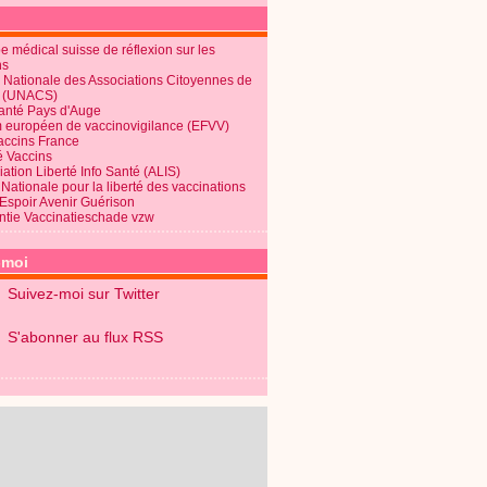
 médical suisse de réflexion sur les
ns
 Nationale des Associations Citoyennes de
é (UNACS)
Santé Pays d'Auge
 européen de vaccinovigilance (EFVV)
Vaccins France
é Vaccins
ation Liberté Info Santé (ALIS)
Nationale pour la liberté des vaccinations
 Espoir Avenir Guérison
ntie Vaccinatieschade vzw
-moi
Suivez-moi sur Twitter
S'abonner au flux RSS