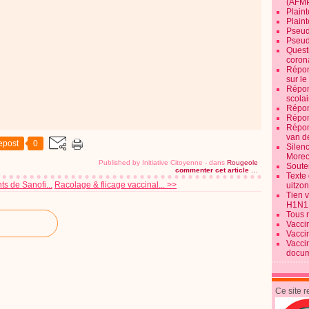
(AFM
Plaint
Plain
Pseud
Pseud
Quest
corona
Répon
sur l
Répon
scolai
Répon
Répon
Répon
van d
epost
0
Silen
Morec
Published by Initiative Citoyenne
-
dans
Rougeole
Souten
commenter cet article
…
Texte 
s de Sanofi...
Racolage & flicage vaccinal... >>
uitzo
Tien 
H1N1
Tous 
Vacci
Vacci
Vacci
docum
Ce site 