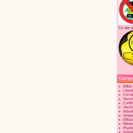
Ce site s
Catégo
Effet
Liber
Col d
Vaccin
Confli
Vacci
Indus
Gripp
Effica
Méde
Plura
Action