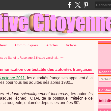
tenir
Communiqués
Articles
Vidéos
s de Sanofi...
Racolage & flicage vaccinal... >>
munication contestable des autorités françaises
Recher
3 octobre 2011
, les autorités françaises appellent à la
s pour tous les adultes nés après 1980...
Contac
tes
et donc scientifiquement incorrects
, les autorités
asquer l'échec TOTAL de la politique irréfléchie de
initiat
e la rougeole, entamée depuis les années 80'.