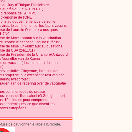
PS)
e au Jury d'Ethique Publicitaire
te auprès du CSA (10/11/11)
o réponse de l'AFMPS
o-réponse de l'ONE
ions au gouvernement belge sur le
virus, le confinement et les futurs vaccins
se de Laurette Onkelinx à nos questions
e H7N9
se de Mme Laanan sur la vaccination
re "contre le cancer du col de l'utérus"
se de Mme Onkelinx aux 10 questions
se du CSA (24/11/11)
se du Président de la Chambre/ Antwoord
e Voorzitter van de Kamer
ce on vaccine (documentaire de Lina
o)
ez Initiative Citoyenne, faites un don!
du projet de loi d'exception/ Text van het
nderingswet project
vragen aan de regering over de vaccinatie
nos communiqués de presse
nez-vous, qu'ils disaient (G.Goetghebuer)
ns: 10 minutes pour comprendre
ns pandémiques: ce que disent les
ents européens
refuse de cautionner le label HONcode.