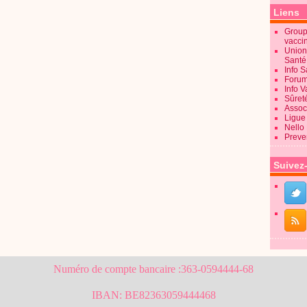
Liens
Groupe
vacci
Union
Sant
Info 
Forum
Info 
Sûret
Associ
Ligue 
Nello
Preve
Suivez
Numéro de compte bancaire :363-0594444-68
IBAN: BE82363059444468