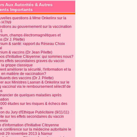
rs Aux Autorités & Autres
nts Importants
uvelles questions à Mme Onkelinx sur la
e H7N9
estions au gouvernement sur la vaccination
N1
nium, champs électromagnétiques et
s (Dr J. Pilette)
nium & santé: rapport du Réseau Choix
al
nium & vaccins (Dr Jean Pilette)
pos d'Initiative Citoyenne: qui sommes nous?
ins effets secondaires graves du vaccin
 la grippe classique
t améliorer la sécurité, l'information et la
é en matière de vaccination?
tuants des vaccins (Dr J. Pilette)
ier aux Ministres Laanan & Onkelinx sur le
g vaccinal via le remboursement sélectif de
ns
financier de quelques maladies après
nation
1000 études sur les risques & échecs des
ns
on du Jury d'Ethique Publicitaire (9/11/11)
e sur les effets secondaires du vaccin
mrix
e d'information d'Initiative Citoyenne
e conférence sur la médecine autoritaire le
edi 29 novembre 2013 à Namur