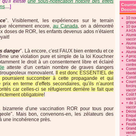
t qu'il existe
une sous-notification notoire des effets
Courrie
ins
....
]
Docume
10 no
ace
". Visiblement, les expériences sur le terrain
gripp
isque récemment encore,
au Canada
, on a démontré
10 qu
A H1
 doses de ROR, les enfants devenus ados n'étaient
Alumi
yait!
vaccin
Alumi
Vacin
ns danger
". Là encore, c'est FAUX bien entendu et ce
Alumi
même une violation pure et simple de la loi Kouchner
A pro
Certa
notamment le droit à un consentement libre et éclairé
contre
ale
atteste d'un certain nombre de graves dangers
Commen
ntirougeoleux monovalent.
Il est donc ESSENTIEL de
libert
Consti
 pourraient succomber à cette propagande et qui
Courr
 prix en terme d'effets secondaires, qu'ils n'auront
forcin
ités car celles-ci se réfugieront derrière le fait que
vacci
trictement obligatoire
!
Coût 
vacci
+ de 
vacci
la bizarrerie d'une vaccination ROR pour tous pour
Décisi
geole". Mais bon, convenons-en, les zélateurs des
Enquêt
 à une incohérence près.
Pande
Feuill
Grand
vendr