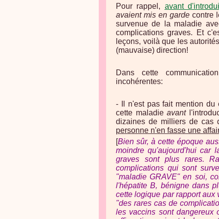
Pour rappel,
avant d'introdu
avaient mis en garde
contre 
survenue de la maladie ave
complications graves. Et c'es
leçons, voilà que les autorit
(mauvaise) direction!
Dans cette communication
incohérentes:
- Il n'est pas fait mention du
cette maladie
avant
l'introdu
dizaines de milliers de ca
personne n'en fasse une affair
[
Bien sûr, à cette époque aussi
moindre qu'aujourd'hui car 
graves sont plus rares.
Ra
complications qui sont surv
"maladie GRAVE" en soi, comm
l'hépatite B, bénigne dans pl
cette logique par rapport aux v
"des rares cas de complicatio
les vaccins sont dangereux 