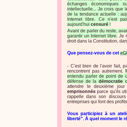
échanges économiques sur
intellectuelle... Je crois q
de la tendance actuelle : auj
Internet libre. Ce n'est p
aujourd'hui
censuré
!
Avant de parler du reste, ava
garantir un Internet libre.
Je n
droit dans la Constitution, dan
Que pensez-vous de cet
eG
- C'est bien de l'avoir fait
rencontrent pas autrement.
entendu parler de point de c
défense de la
démocratie
o
attendre le deuxième jou
emprisonnés
parce qu'ils ut
rappelle dans son discours 
entreprises qui font des profit
Vous participiez à un ate
liberté". À quel moment le ré