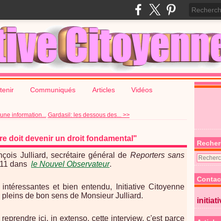
tenir
Communiqués
Articles
Vidéos
une information...
Gardasil: les dessous des... >>
bre doit devenir un droit fondamental"
Recher
nçois Julliard, secrétaire général de
Reporters sans
011 dans
le Nouvel Observateur
.
Contac
 intéressantes et bien entendu, Initiative Citoyenne
pleins de bon sens de Monsieur Julliard.
initiat
eprendre ici, in extenso, cette interview, c'est parce