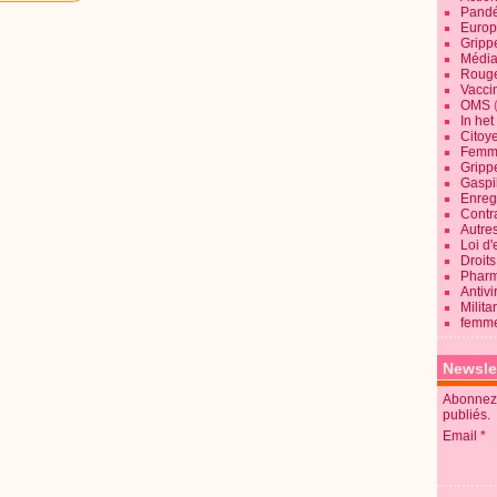
Pandé
Europ
Gripp
Média
Roug
Vaccin
OMS
In he
Citoy
Femme
Gripp
Gaspil
Enregi
Contra
Autre
Loi d'
Droits
Pharm
Antivi
Milita
femme
Newsle
Abonnez-
publiés.
Email