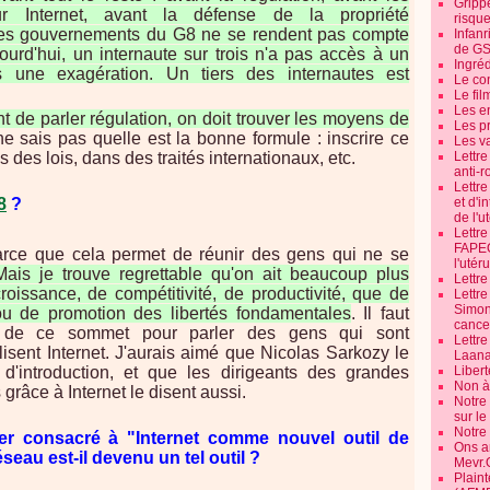
Grippe
 Internet, avant la défense de la propriété
risque
ue les gouvernements du G8 ne se rendent pas compte
Infanr
de G
ourd'hui, un internaute sur trois n'a pas accès à un
Ingré
as une exagération. Un tiers des internautes est
Le co
Le fil
Les e
nt de parler régulation, on doit trouver les moyens de
Les pr
e sais pas quelle est la bonne formule : inscrire ce
Les v
Lettr
s des lois, dans des traités internationaux, etc.
anti-r
Lettre
et d'i
8
?
de l'u
Lettr
FAPEO
, parce que cela permet de réunir des gens qui ne se
l'utéru
Mais je trouve regrettable qu'on ait beaucoup plus
Lettre
roissance, de compétitivité, de productivité, que de
Lettr
Simone
u de promotion des libertés fondamentales
. Il faut
cancer
r de ce sommet pour parler des gens qui sont
Lettr
ilisent Internet. J'aurais aimé que Nicolas Sarkozy le
Laana
Libert
d'introduction, et que les dirigeants des grandes
Non à 
s grâce à Internet le disent aussi.
Notre
sur l
Notre
lier consacré à "Internet comme nouvel outil de
Ons a
seau est-il devenu un tel outil ?
Mevr.
Plain