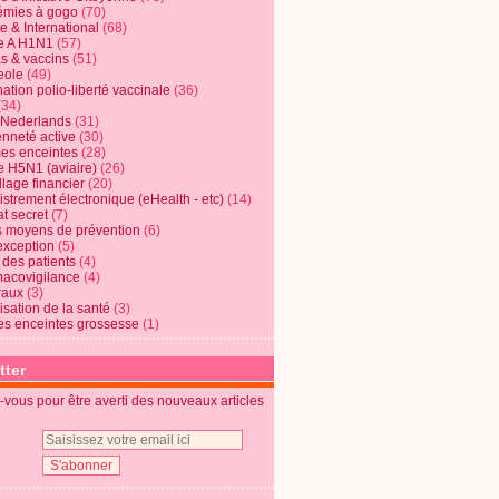
mies à gogo
(70)
e & International
(68)
e A H1N1
(57)
s & vaccins
(51)
eole
(49)
ation polio-liberté vaccinale
(36)
(34)
t Nederlands
(31)
enneté active
(30)
s enceintes
(28)
e H5N1 (aviaire)
(26)
lage financier
(20)
strement électronique (eHealth - etc)
(14)
t secret
(7)
s moyens de prévention
(6)
exception
(5)
 des patients
(4)
acovigilance
(4)
raux
(3)
risation de la santé
(3)
s enceintes grossesse
(1)
tter
vous pour être averti des nouveaux articles