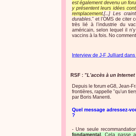
est également devenu un foru
y présentent leurs idées cont
remplacement
.[...]
Les crain
durables
." et l'OMS de citer 
très lié à l'industrie du va
américain, selon lequel il n
vaccins à la fois. No commen
Interview de J-F Julliard dan
RSF :
"L'accès à un Internet
Depuis le forum eG8, Jean-Fra
frontières, rappelle "qu'un tie
par Boris Manenti.
Quel message adressez-vou
?
- Une seule recommandatio
fondamental
. Cela passe av