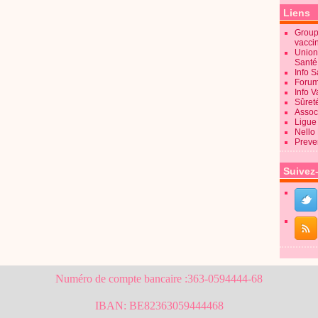
Liens
Groupe
vacci
Union
Sant
Info 
Forum
Info 
Sûret
Associ
Ligue 
Nello
Preve
Suivez
Numéro de compte bancaire :363-0594444-68
IBAN: BE82363059444468