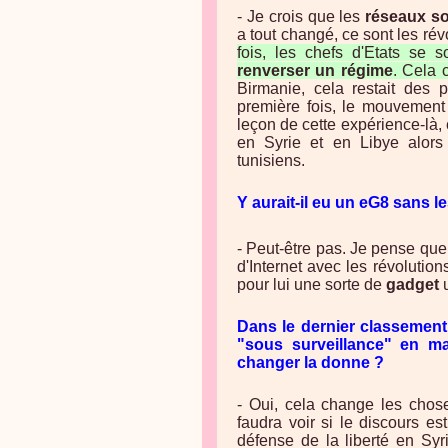
- Je crois que les
réseaux s
a tout changé, ce sont les ré
fois, les chefs d'Etats se 
renverser un régime
. Cela 
Birmanie, cela restait des 
première fois, le mouvement 
leçon de cette expérience-là,
en Syrie et en Libye alors q
tunisiens.
Y aurait-il eu un eG8 sans l
- Peut-être pas. Je pense qu
d'Internet avec les révolution
pour lui une sorte de
gadget
u
Dans le dernier classemen
"sous surveillance" en mat
changer la donne ?
- Oui, cela change les chose
faudra voir si le discours es
défense de la liberté en Sy