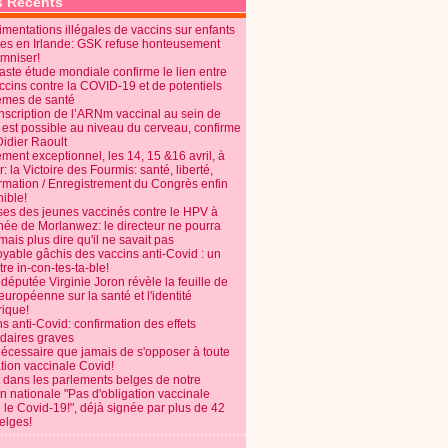
s Récents
mentations illégales de vaccins sur enfants
es en Irlande: GSK refuse honteusement
emniser!
aste étude mondiale confirme le lien entre
ccins contre la COVID-19 et de potentiels
èmes de santé
anscription de l’ARNm vaccinal au sein de
 est possible au niveau du cerveau, confirme
Didier Raoult
ent exceptionnel, les 14, 15 &16 avril, à
 la Victoire des Fourmis: santé, liberté,
ormation / Enregistrement du Congrès enfin
ible!
ses des jeunes vaccinés contre le HPV à
énée de Morlanwez: le directeur ne pourra
ais plus dire qu'il ne savait pas
oyable gâchis des vaccins anti-Covid : un
re in-con-tes-ta-ble!
députée Virginie Joron révèle la feuille de
européenne sur la santé et l'identité
ique!
s anti-Covid: confirmation des effets
daires graves
nécessaire que jamais de s'opposer à toute
tion vaccinale Covid!
 dans les parlements belges de notre
on nationale "Pas d'obligation vaccinale
 le Covid-19!", déjà signée par plus de 42
elges!