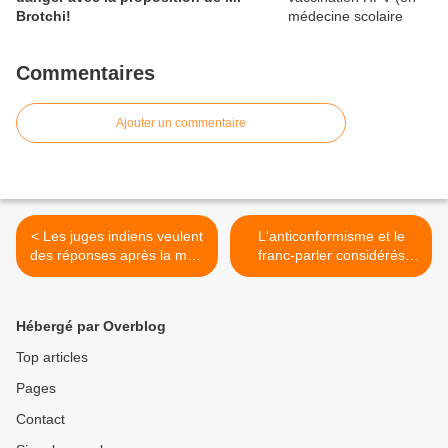
Brotchi!
Commentaires
Ajouter un commentaire
< Les juges indiens veulent
L'anticonformisme et le
des réponses après la mort
franc-parler considérés
d'enfants dans des essais
comme des maladies
d'un vaccin contre le cancer
mentales >
du col de l'utérus
Hébergé par Overblog
Top articles
Pages
Contact