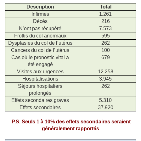
Description
Total
Infirmes
1.261
Décès
216
N’ont pas récupéré
7.573
Frottis du col anormaux
595
Dysplasies du col de l’utérus
262
Cancers du col de l’utérus
100
Cas où le pronostic vital a
679
été engagé
Visites aux urgences
12.258
Hospitalisations
3.945
Séjours hospitaliers
262
prolongés
Effets secondaires graves
5.310
Effets secondaires
37.920
P.S. Seuls 1 à 10% des effets secondaires seraient
généralement rapportés