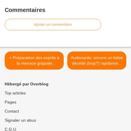
Commentaires
Ajouter un commentaire
< Préparation des esprits à
Audenarde: encore un bébé
la menace grippale
décédé (trop?) rapidement
permanente
et classé dans les "morts
naturelles"! >
Hébergé par Overblog
Top articles
Pages
Contact
Signaler un abus
C.G.U.