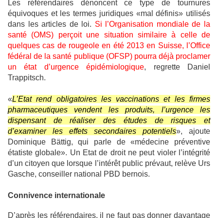
Les référendaires dénoncent ce type de tournures
équivoques et les termes juridiques «mal définis» utilisés
dans les articles de loi.
Si l’Organisation mondiale de la
santé (OMS) perçoit une situation similaire à celle de
quelques cas de rougeole en été 2013 en Suisse, l’Office
fédéral de la santé publique (OFSP) pourra déjà proclamer
un état d’urgence épidémiologique
, regrette Daniel
Trappitsch.
«
L’Etat rend obligatoires les vaccinations et les firmes
pharmaceutiques vendent les produits, l’urgence les
dispensant de réaliser des études de risques et
d’examiner les effets secondaires potentiels
», ajoute
Dominique Bättig, qui parle de «médecine préventive
étatiste globale». Un Etat de droit ne peut violer l’intégrité
d’un citoyen que lorsque l’intérêt public prévaut, relève Urs
Gasche, conseiller national PBD bernois.
Connivence internationale
D’après les référendaires, il ne faut pas donner davantage