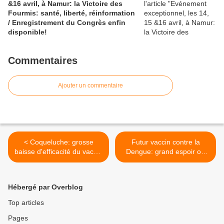
&16 avril, à Namur: la Victoire des
Fourmis: santé, liberté, réinformation
/ Enregistrement du Congrès enfin
disponible!
Commentaires
Ajouter un commentaire
< Coqueluche: grosse
Futur vaccin contre la
baisse d'efficacité du vaccin
Dengue: grand espoir ou
après la 5° dose
grosse désillusion en
perspective? >
Hébergé par Overblog
Top articles
Pages