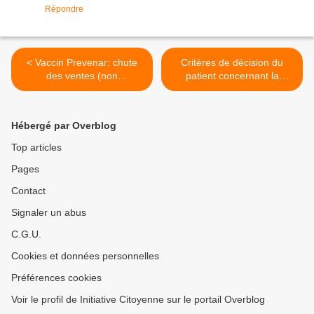
Répondre
< Vaccin Prevenar: chute
Critères de décision du
des ventes (non
patient concernant la
surprenante)
vaccination contre la grippe
AH1N1, en Belgique et en
France >
Hébergé par Overblog
Top articles
Pages
Contact
Signaler un abus
C.G.U.
Cookies et données personnelles
Préférences cookies
Voir le profil de Initiative Citoyenne sur le portail Overblog