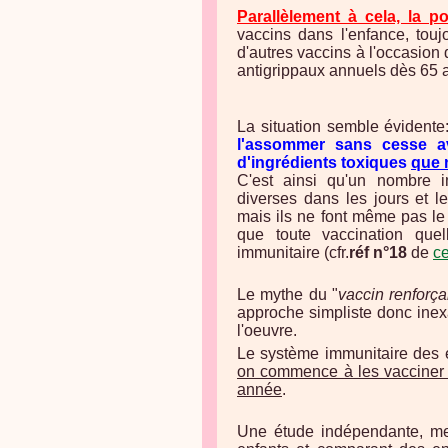
Parallèlement à cela, la p
vaccins dans l'enfance, touj
d'autres vaccins à l'occasion 
antigrippaux annuels dès 65
La situation semble évidente
l'assommer sans cesse ave
d'ingrédients toxiques
que 
C'est ainsi qu'un nombre i
diverses dans les jours et l
mais ils ne font même pas le l
que toute vaccination que
immunitaire (cfr.
réf n°18
de
ce
L
e mythe du "
vaccin renforç
approche simpliste donc in
l'oeuvre.
Le système immunitaire des 
on commence à les vacciner d
année
.
Une étude indépendante, m