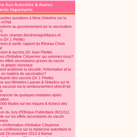
rs Aux Autorités & Autres
nts Importants
uvelles questions à Mme Onkelinx sur la
e H7N9
estions au gouvernement sur la vaccination
N1
nium, champs électromagnétiques et
s (Dr J. Pilette)
nium & santé: rapport du Réseau Choix
al
nium & vaccins (Dr Jean Pilette)
pos d'Initiative Citoyenne: qui sommes nous?
ins effets secondaires graves du vaccin
 la grippe classique
t améliorer la sécurité, l'information et la
é en matière de vaccination?
tuants des vaccins (Dr J. Pilette)
ier aux Ministres Laanan & Onkelinx sur le
g vaccinal via le remboursement sélectif de
ns
financier de quelques maladies après
nation
1000 études sur les risques & échecs des
ns
on du Jury d'Ethique Publicitaire (9/11/11)
e sur les effets secondaires du vaccin
mrix
e d'information d'Initiative Citoyenne
e conférence sur la médecine autoritaire le
edi 29 novembre 2013 à Namur