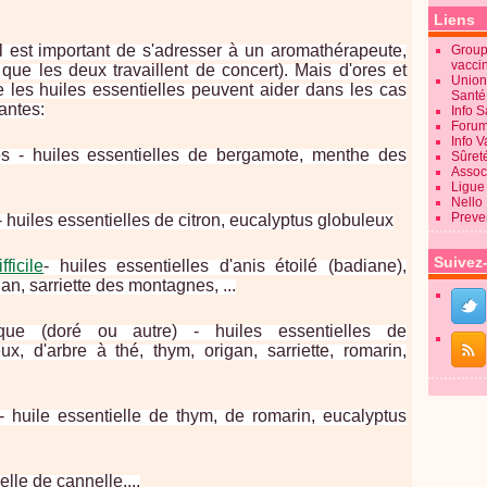
Liens
il est important de s'adresser à un aromathérapeute,
Groupe
vacci
que les deux travaillent de concert). Mais d'ores et
Union
e les huiles essentielles peuvent aider dans les cas
Sant
antes:
Info 
Forum
Info 
s - huiles essentielles de bergamote, menthe des
Sûret
Associ
Ligue 
Nello
Preve
 huiles essentielles de citron, eucalyptus globuleux
Suivez
fficile
- huiles essentielles d'anis étoilé (badiane),
an, sarriette des montagnes, ...
oque (doré ou autre) - huiles essentielles de
ux, d'arbre à thé, thym, origan, sarriette, romarin,
 - huile essentielle de thym, de romarin, eucalyptus
lle de cannelle,...