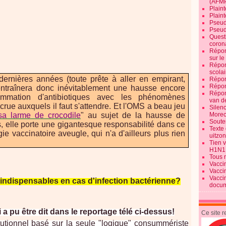
(AFM
Plaint
Plain
Pseud
Pseud
Quest
corona
Répon
sur l
Répon
scolai
 dernières années (toute prête à aller en empirant,
Répon
Répon
entraînera donc inévitablement une hausse encore
Répon
mmation d'antibiotiques avec les phénomènes
van d
rue auxquels il faut s'attendre. Et l'OMS a beau jeu
Silen
sa larme de crocodile
" au sujet de la hausse de
Morec
Souten
, elle porte une gigantesque responsabilité dans ce
Texte 
 vaccinatoire aveugle, qui n'a d'ailleurs plus rien
uitzo
Tien 
H1N1
Tous 
Vacci
Vacci
Vacci
s indispensables en cas d'infection bactérienne?
docum
 a pu être dit dans le reportage télé ci-dessus!
Ce site 
stitutionnel basé sur la seule "logique" consummériste