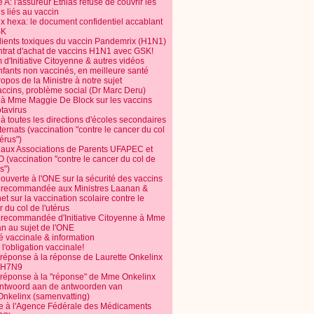
 A: l'assureur Ethias refuse de couvrir les
s liés au vaccin
ix hexa: le document confidentiel accablant
SK
dients toxiques du vaccin Pandemrix (H1N1)
ntrat d'achat de vaccins H1N1 avec GSK!
m d'Initiative Citoyenne & autres vidéos
nfants non vaccinés, en meilleure santé
opos de la Ministre à notre sujet
accins, problème social (Dr Marc Deru)
e à Mme Maggie De Block sur les vaccins
otavirus
 à toutes les directions d'écoles secondaires
nternats (vaccination "contre le cancer du col
térus")
e aux Associations de Parents UFAPEC et
 (vaccination "contre le cancer du col de
s")
 ouverte à l'ONE sur la sécurité des vaccins
e recommandée aux Ministres Laanan &
t sur la vaccination scolaire contre le
 du col de l'utérus
e recommandée d'Initiative Citoyenne à Mme
n au sujet de l'ONE
é vaccinale & information
l'obligation vaccinale!
 réponse à la réponse de Laurette Onkelinx
e H7N9
 réponse à la "réponse" de Mme Onkelinx
ntwoord aan de antwoorden van
Onkelinx (samenvatting)
te à l'Agence Fédérale des Médicaments