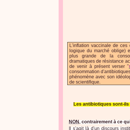
L'inflation vaccinale de ces
logique du marché oblige) 
plus grande de la conso
dramatiques de résistance acc
de venir à présent verser "
consommation d'antibiotiques
phénomène avec son idéologie
de scientifique.
Les antibiotiques sont-il
NON
, contrairement à ce qui
Il s'agit là d'un discours in