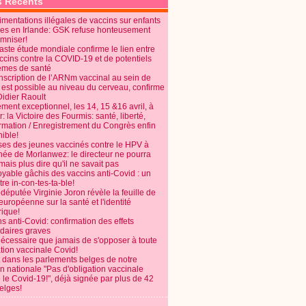
s Récents
mentations illégales de vaccins sur enfants
es en Irlande: GSK refuse honteusement
emniser!
aste étude mondiale confirme le lien entre
ccins contre la COVID-19 et de potentiels
èmes de santé
anscription de l’ARNm vaccinal au sein de
 est possible au niveau du cerveau, confirme
Didier Raoult
ent exceptionnel, les 14, 15 &16 avril, à
 la Victoire des Fourmis: santé, liberté,
ormation / Enregistrement du Congrès enfin
ible!
ses des jeunes vaccinés contre le HPV à
énée de Morlanwez: le directeur ne pourra
ais plus dire qu'il ne savait pas
oyable gâchis des vaccins anti-Covid : un
re in-con-tes-ta-ble!
députée Virginie Joron révèle la feuille de
européenne sur la santé et l'identité
ique!
s anti-Covid: confirmation des effets
daires graves
nécessaire que jamais de s'opposer à toute
tion vaccinale Covid!
 dans les parlements belges de notre
on nationale "Pas d'obligation vaccinale
 le Covid-19!", déjà signée par plus de 42
elges!