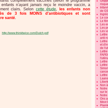
nfants complètement vaccinés (selon le programme
Grippe
risque
s enfants n'ayant
jamais
reçu le moindre vaccin, a
Infanr
ement clairs. Selon
cette étude
,
les enfants non
de G
s de 3 fois MOINS d'antibiotiques et sont
Ingré
re santé
.
Le co
Le fil
Les e
Les pr
Les v
http://www.thinktwice.com/Dutch.pdf
Lettr
anti-r
Lettre
et d'i
de l'u
Lettr
FAPEO
l'utéru
Lettre
Lettr
Simone
cancer
Lettr
Laana
Libert
Non à 
Notre
sur l
Notre
Ons a
Mevr.
Plain