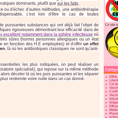
utiques dominants, plutôt que
sur les faits
.
ce ou d'échec d'autres méthodes, une antibiothérapie
dispensable, c'est loin d'être le cas de toutes
e puissantes substances qui ont déjà fait l'objet de
Ce site s
fiques rigoureuses démontrant leur efficacité dans de
es excellent notamment dans la sphère infectieuse
où
re très sûres (hormis personnes allergiques ou un état
 en fonction des H.E employées) et d'offrir
un effet
ien
, là où les antibiotiques classiques ne sont qu'anti-
ssentielles les plus indiquées, on peut réaliser un
oratoire spécialisé), qui repose sur la même méthode
Catégo
alors déceler là où les puis puissantes et les séparer
Effet
a plus restreinte voire nulle dans un cas donné.
Liber
Col d
Vaccin
Confli
Vacci
Indus
Gripp
Effica
Méde
Plura
Action