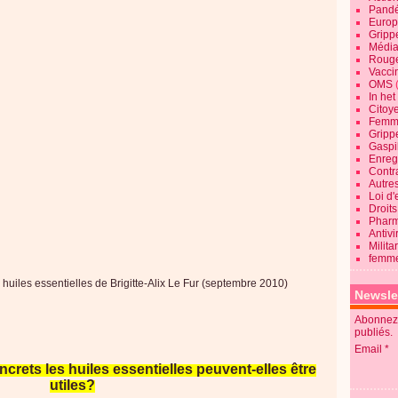
Pandé
Europ
Gripp
Média
Roug
Vaccin
OMS
In he
Citoy
Femme
Gripp
Gaspil
Enregi
Contra
Autre
Loi d'
Droits
Pharm
Antivi
Milita
femme
uiles essentielles de Brigitte-Alix Le Fur (septembre 2010)
Newsle
Abonnez-
publiés.
Email
crets les huiles essentielles peuvent-elles être
utiles?