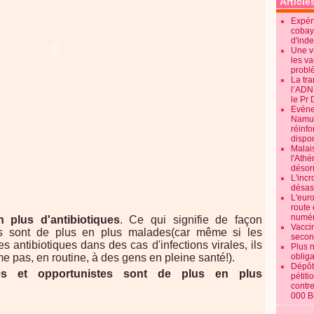
Article
Expéri
cobay
d'ind
Une v
les va
probl
La tr
l’ADN
le Pr 
Evénem
Namur:
réinf
dispon
Malai
l'Ath
désorm
L'incr
désast
L'euro
route 
numér
plus d'antibiotiques
. Ce qui signifie de façon
Vaccin
ns sont de plus en plus malades(car même si les
secon
s antibiotiques dans des cas d'infections virales, ils
Plus 
e pas, en routine, à des gens en pleine santé!).
obliga
Dépôt
tes et opportunistes sont de plus en plus
pétiti
contre
000 B