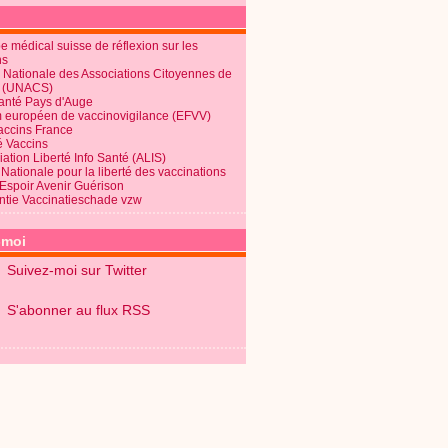
 médical suisse de réflexion sur les
ns
 Nationale des Associations Citoyennes de
é (UNACS)
Santé Pays d'Auge
 européen de vaccinovigilance (EFVV)
Vaccins France
é Vaccins
ation Liberté Info Santé (ALIS)
Nationale pour la liberté des vaccinations
 Espoir Avenir Guérison
ntie Vaccinatieschade vzw
-moi
Suivez-moi sur Twitter
S'abonner au flux RSS