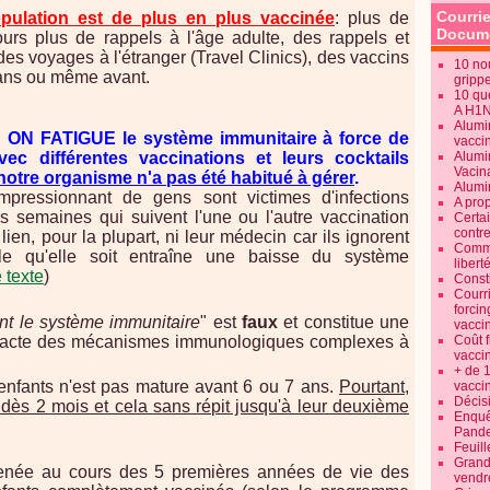
Courrie
opulation est de plus en plus vaccinée
: plus de
Docume
ours plus de rappels à l'âge adulte, des rappels et
des voyages à l'étranger (Travel Clinics), des vaccins
10 no
 ans ou même avant.
gripp
10 qu
A H1
Alumi
:
ON FATIGUE le système immunitaire à force de
vaccin
c différentes vaccinations et leurs cocktails
Alumi
Vacin
notre organisme n'a pas été habitué à gérer
.
Alumi
mpressionnant de gens sont victimes d'infections
A pro
es semaines qui suivent l'une ou l'autre vaccination
Certa
contre
ien, pour la plupart, ni leur médecin car ils ignorent
Commen
lle qu'elle soit entraîne une baisse du système
libert
 texte
)
Consti
Courr
forcin
ant le système immunitaire
" est
faux
et constitue une
vacci
exacte des mécanismes immunologiques complexes à
Coût 
vacci
+ de 
enfants n'est pas mature avant 6 ou 7 ans.
Pourtant,
vacci
Décisi
ès 2 mois et cela sans répit jusqu'à leur deuxième
Enquêt
Pande
Feuill
Grand
enée au cours des 5 premières années de vie des
vendr