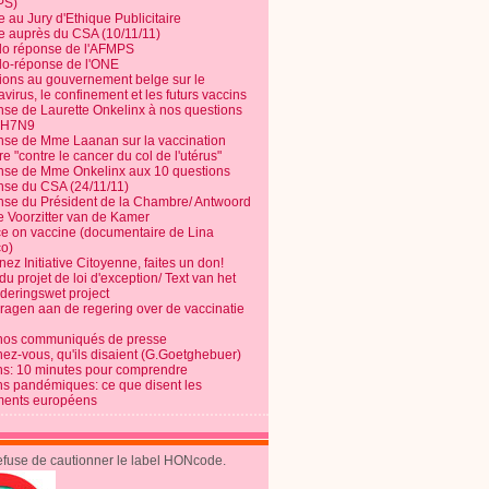
PS)
e au Jury d'Ethique Publicitaire
te auprès du CSA (10/11/11)
o réponse de l'AFMPS
o-réponse de l'ONE
ions au gouvernement belge sur le
virus, le confinement et les futurs vaccins
se de Laurette Onkelinx à nos questions
e H7N9
se de Mme Laanan sur la vaccination
re "contre le cancer du col de l'utérus"
se de Mme Onkelinx aux 10 questions
se du CSA (24/11/11)
se du Président de la Chambre/ Antwoord
e Voorzitter van de Kamer
ce on vaccine (documentaire de Lina
o)
ez Initiative Citoyenne, faites un don!
du projet de loi d'exception/ Text van het
nderingswet project
vragen aan de regering over de vaccinatie
nos communiqués de presse
nez-vous, qu'ils disaient (G.Goetghebuer)
ns: 10 minutes pour comprendre
ns pandémiques: ce que disent les
ents européens
refuse de cautionner le label HONcode.