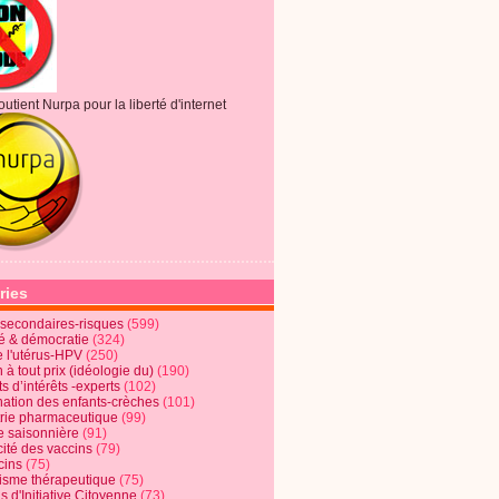
outient Nurpa pour la liberté d'internet
ries
s secondaires-risques
(599)
té & démocratie
(324)
e l'utérus-HPV
(250)
 à tout prix (idéologie du)
(190)
ts d’intérêts -experts
(102)
nation des enfants-crèches
(101)
trie pharmaceutique
(99)
e saisonnière
(91)
cité des vaccins
(79)
cins
(75)
lisme thérapeutique
(75)
s d'Initiative Citoyenne
(73)