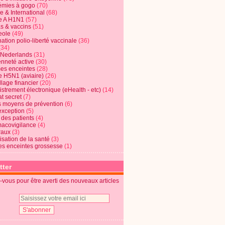
mies à gogo
(70)
e & International
(68)
e A H1N1
(57)
s & vaccins
(51)
eole
(49)
ation polio-liberté vaccinale
(36)
(34)
t Nederlands
(31)
enneté active
(30)
s enceintes
(28)
e H5N1 (aviaire)
(26)
lage financier
(20)
strement électronique (eHealth - etc)
(14)
t secret
(7)
s moyens de prévention
(6)
exception
(5)
 des patients
(4)
acovigilance
(4)
raux
(3)
risation de la santé
(3)
s enceintes grossesse
(1)
tter
vous pour être averti des nouveaux articles