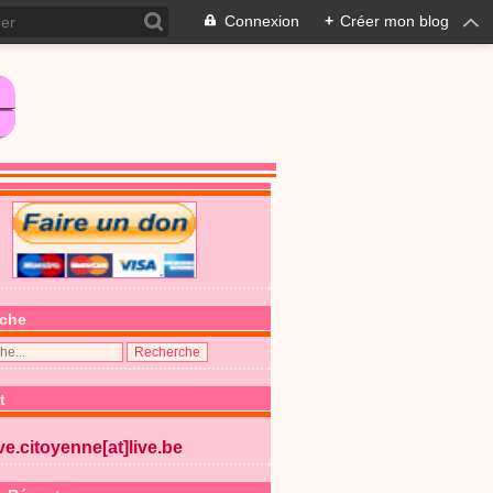
Connexion
+
Créer mon blog
che
t
ive.citoyenne[at]live.be