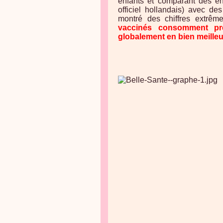
enfants et comparant des e
officiel hollandais) avec de
montré des chiffres extrêm
vaccinés consomment prè
globalement en bien meilleu