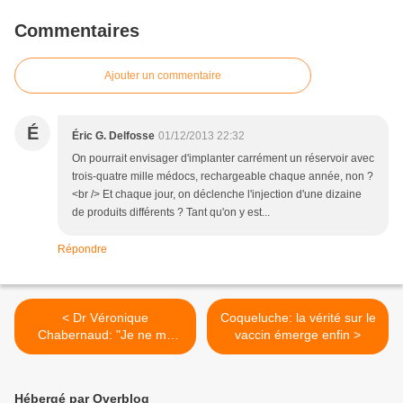
Commentaires
Ajouter un commentaire
É
Éric G. Delfosse
01/12/2013 22:32
On pourrait envisager d'implanter carrément un réservoir avec
trois-quatre mille médocs, rechargeable chaque année, non ?
<br /> Et chaque jour, on déclenche l'injection d'une dizaine
de produits différents ? Tant qu'on y est...
Répondre
< Dr Véronique
Coqueluche: la vérité sur le
Chabernaud: "Je ne me
vaccin émerge enfin >
risquerais pas à injecter le
Gardasil à ma fille."
Hébergé par Overblog