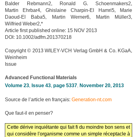
Balder Rebmann2, Ronald G. Schoenmakers2,
Martin Ehrbar4, Ghislaine Charpin-El Hamri5, Marie
Daoud-El Baba5, Martin Werner6, Martin Müller3,
Wilfried Weber2,*
Article first published online: 15 NOV 2013
DOI: 10.1002/adfm.201370218
Copyright © 2013 WILEY-VCH Verlag GmbH & Co.
KGaA,
Weinheim
Issue
Advanced Functional Materials
Volume 23
,
Issue 43
,
page 5337
,
November 20, 2013
Source de l’article en français:
Generation-nt.com
Que faut-il en penser?
Cette dérive inquiétante qui fait fi du moindre bon sens et
qui considère l'organisme comme un simple réceptacle à