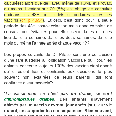
calculées) alors que de l'aveu même de l'ONE et Provac,
au moins 1 enfant sur 20 (5%) est obligé de consulter
endéans les 48H pour effets secondaires après les
vaccins (
cf. p 43/54
)
. Et ceci, c'est donc pour la seule
période des 48H post-vaccination mais donc combien de
consultations évitables pour effets secondaires ont-elles
lieu dans la semaine, dans les deux semaines, dans le
mois ou même l'année après chaque vaccin??
Les propos suivants du Dr Pilette sont une conclusion
d'une rare justesse à l'obligation vaccinale qui, pour les
enfants, concerne toujours 100% des vaccins étant donné
qu'ils restent liés et contraints aux décisions le plus
souvent non éclairées de leurs parents "qui font
confiance à leur médecin":
"
La vaccination, ce n'est pas un drame, ce sont
d'innombrables drames
.
Des enfants gravement
abîmés par un vaccin devront, jour après jour, leur vie
durant, en supporter les conséquences. Bien souvent,