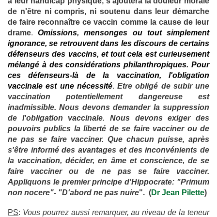
à leur handicap physique, s'ajoutera la douleur morale
de n'être ni compris, ni soutenu dans leur démarche
de faire reconnaître ce vaccin comme la cause de leur
drame
.
Omissions, mensonges ou tout simplement
ignorance, se retrouvent dans les discours de certains
défenseurs des vaccins, et tout cela est curieusement
mélangé à des considérations philanthropiques. Pour
ces défenseurs-là de la vaccination, l'obligation
vaccinale est une nécessité
.
Etre obligé de subir une
vaccination potentiellement dangereuse est
inadmissible. Nous devons demander la suppression
de l'obligation vaccinale. Nous devons exiger des
pouvoirs publics la liberté de se faire vacciner ou de
ne pas se faire vacciner. Que chacun puisse, après
s'être informé des avantages et des inconvénients de
la vaccination, décider, en âme et conscience, de se
faire vacciner ou de ne pas se faire vacciner.
Appliquons le premier principe d'Hippocrate: "Primum
non nocere"- "D'abord ne pas nuire
". (
Dr Jean Pilette
)
PS
:
Vous pourrez aussi remarquer, au niveau de la teneur