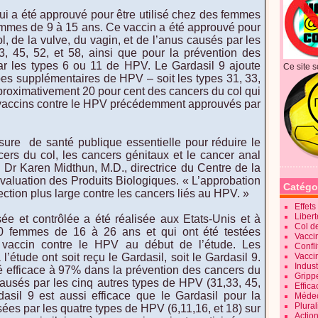
ui a été approuvé pour être utilisé chez des femmes
ommes de 9 à 15 ans. Ce vaccin a été approuvé pour
l, de la vulve, du vagin, et de l’anus causés par les
, 45, 52, et 58, ainsi que pour la prévention des
ar les types 6 ou 11 de HPV. Le Gardasil 9 ajoute
Ce site s
pes supplémentaires de HPV – soit les types 31, 33,
proximativement 20 pour cent des cancers du col qui
s vaccins contre le HPV précédemment approuvés par
sure de santé publique essentielle pour réduire le
cers du col, les cancers génitaux et le cancer anal
 Dr Karen Midthun, M.D., directrice du Centre de la
valuation des Produits Biologiques. « L’approbation
Catégo
ection plus large contre les cancers liés au HPV. »
Effet
Liber
ée et contrôlée a été réalisée aux Etats-Unis et à
Col d
000 femmes de 16 à 26 ans et qui ont été testées
Vaccin
 vaccin contre le HPV au début de l’étude. Les
Confli
l’étude ont soit reçu le Gardasil, soit le Gardasil 9.
Vacci
Indus
é efficace à 97% dans la prévention des cancers du
Gripp
causés par les cinq autres types de HPV (31,33, 45,
Effica
dasil 9 est aussi efficace que le Gardasil pour la
Méde
Plura
es par les quatre types de HPV (6,11,16, et 18) sur
Action