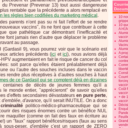
Courrie
on du Prevenar (Prevenar 13) tout aussi dangereuse
Docume
plus rentable que la précédente a alors remplacé en
n les règles bien codifiées du marketing médical
.
10 no
gripp
des parents n'ont pas su ni fait l'effort de se rendre
10 qu
ouveaux vaccins", ils ne font que contribuer à cette
A H1
ue que pathétique car démontrant l'inefficacité et
Alumi
ne font jamais rien d'autre que déplacer le problème
vaccin
Alumi
gravant au passage.
Vacin
 (Gardasil 9), vous pourrez voir que le scénario est
Alumi
A pro
ux articles précédents (
ici
et
ici
), nous avions déjà
Certa
-HPV augmentaient en fait le risque de cancer du col
contre
nées: soit parce qu'elles étaient préalablement déjà
Commen
libert
l'une ou l'autre des souches incluses dans le vaccin
Consti
les rendre plus réceptives à d'autres souches à haut
Courr
times de ce Gardasil qui se comptent déjà en dizaines
forcin
es centaines de décès de jeunes femmes qu'il a
vacci
Coût 
le monde entier, "apprécieront" de savoir qu'elles
vacci
es d'effets secondaires dévastateurs
en pure perte
,
+ de 
t
d'emblée
,
d'avance,
qu'il serait INUTILE. On a donc
vacci
Décisi
 criminalité
politico-médico-pharmaceutique qui se
Enquêt
e courir des risques énormes contre un bénéfice NUL
Pande
dire maquiller (comme on fait des faux en écriture au
Feuill
!) un "faux" rapport bénéfices/risques (faux au sens
Grand
vendr
 à sous-peser,
d'emblée
c'est un rapport de ZERO