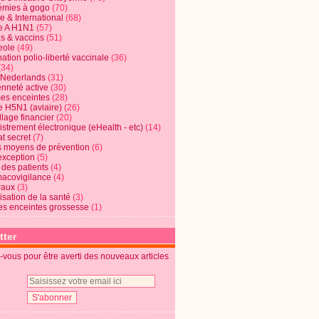
mies à gogo
(70)
e & International
(68)
e A H1N1
(57)
s & vaccins
(51)
eole
(49)
ation polio-liberté vaccinale
(36)
(34)
t Nederlands
(31)
enneté active
(30)
s enceintes
(28)
e H5N1 (aviaire)
(26)
lage financier
(20)
strement électronique (eHealth - etc)
(14)
t secret
(7)
s moyens de prévention
(6)
exception
(5)
 des patients
(4)
acovigilance
(4)
raux
(3)
risation de la santé
(3)
s enceintes grossesse
(1)
tter
vous pour être averti des nouveaux articles