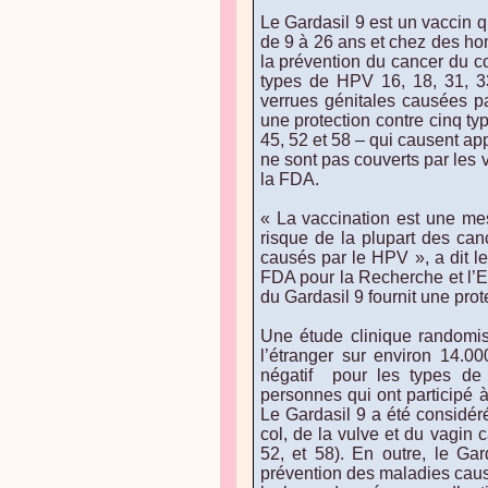
Le Gardasil 9 est un vaccin q
de 9 à 26 ans et chez des h
la prévention du cancer du co
types de HPV 16, 18, 31, 33
verrues génitales causées p
une protection contre cinq ty
45, 52 et 58 – qui causent ap
ne sont pas couverts par le
la FDA.
« La vaccination est une me
risque de la plupart des can
causés par le HPV », a dit le
FDA pour la Recherche et l’E
du Gardasil 9 fournit une prot
Une étude clinique randomis
l’étranger sur environ 14.
négatif pour les types de
personnes qui ont participé à 
Le Gardasil 9 a été considér
col, de la vulve et du vagin 
52, et 58). En outre, le Gar
prévention des maladies causé