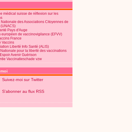
 médical suisse de réflexion sur les
ns
 Nationale des Associations Citoyennes de
é (UNACS)
Santé Pays d'Auge
 européen de vaccinovigilance (EFVV)
Vaccins France
é Vaccins
ation Liberté Info Santé (ALIS)
Nationale pour la liberté des vaccinations
 Espoir Avenir Guérison
ntie Vaccinatieschade vzw
-moi
Suivez-moi sur Twitter
S'abonner au flux RSS