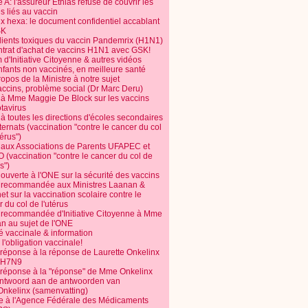
 A: l'assureur Ethias refuse de couvrir les
s liés au vaccin
ix hexa: le document confidentiel accablant
SK
dients toxiques du vaccin Pandemrix (H1N1)
ntrat d'achat de vaccins H1N1 avec GSK!
m d'Initiative Citoyenne & autres vidéos
nfants non vaccinés, en meilleure santé
opos de la Ministre à notre sujet
accins, problème social (Dr Marc Deru)
e à Mme Maggie De Block sur les vaccins
otavirus
 à toutes les directions d'écoles secondaires
nternats (vaccination "contre le cancer du col
térus")
e aux Associations de Parents UFAPEC et
 (vaccination "contre le cancer du col de
s")
 ouverte à l'ONE sur la sécurité des vaccins
e recommandée aux Ministres Laanan &
t sur la vaccination scolaire contre le
 du col de l'utérus
e recommandée d'Initiative Citoyenne à Mme
n au sujet de l'ONE
é vaccinale & information
l'obligation vaccinale!
 réponse à la réponse de Laurette Onkelinx
e H7N9
 réponse à la "réponse" de Mme Onkelinx
ntwoord aan de antwoorden van
Onkelinx (samenvatting)
te à l'Agence Fédérale des Médicaments