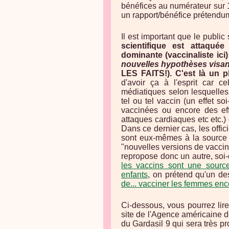
bénéfices au numérateur sur 
un rapport/bénéfice prétendum
Il est important que le publi
scientifique est attaqué
dominante (vaccinaliste ic
nouvelles hypothèses visant
LES FAITS!). C'est là un
d'avoir ça à l'esprit car 
médiatiques selon lesquelles
tel ou tel vaccin (un effet s
vaccinées ou encore des eff
attaques cardiaques etc etc.)
Dans ce dernier cas, les offi
sont eux-mêmes à la source d
"nouvelles versions de vaccin
repropose donc un autre, soi-
les vaccins sont une sourc
enfants
, on prétend qu'un de
de... vacciner les femmes enc
Ci-dessous, vous pourrez lir
site de l'Agence américaine 
du Gardasil 9 qui sera très p