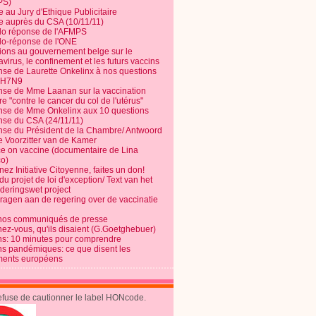
PS)
e au Jury d'Ethique Publicitaire
te auprès du CSA (10/11/11)
o réponse de l'AFMPS
o-réponse de l'ONE
ions au gouvernement belge sur le
virus, le confinement et les futurs vaccins
se de Laurette Onkelinx à nos questions
e H7N9
se de Mme Laanan sur la vaccination
re "contre le cancer du col de l'utérus"
se de Mme Onkelinx aux 10 questions
se du CSA (24/11/11)
se du Président de la Chambre/ Antwoord
e Voorzitter van de Kamer
ce on vaccine (documentaire de Lina
o)
ez Initiative Citoyenne, faites un don!
du projet de loi d'exception/ Text van het
nderingswet project
vragen aan de regering over de vaccinatie
nos communiqués de presse
nez-vous, qu'ils disaient (G.Goetghebuer)
ns: 10 minutes pour comprendre
ns pandémiques: ce que disent les
ents européens
refuse de cautionner le label HONcode.