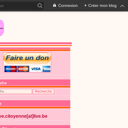
Connexion
+
Créer mon blog
che
t
ive.citoyenne[at]live.be