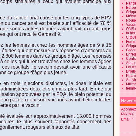
corps similaires à ceux qui avaient participé aux
Pandé
Europ
Gripp
Média
ence du cancer anal causé par les cinq types de HPV
Roug
n du cancer anal est basée sur l’efficacité de 78 %
Vaccin
que sur les autres données ayant trait aux anticorps
OMS
In he
 qui ont reçu le Gardasil 9.
Citoy
Femme
chez les femmes et chez les hommes âgés de 9 à 15
Gripp
 études qui ont mesuré les réponses d’anticorps au
Gaspil
Enregi
 2.800 femmes dans ce groupe d’âge. Les réponses
Contra
 à celles qui furent trouvées chez les femmes âgées
Autre
es résultats, le vaccin devrait avoir une efficacité
Loi d'
Droits
 dans ce groupe d’âge plus jeune.
Pharm
Antivi
en trois injections distinctes, la dose initiale est
Milita
administrées deux et six mois plus tard. En ce qui
femme
lisation approuvées par la FDA, le plein potentiel du
tenu par ceux qui sont vaccinés avant d’être infectés
Newsle
rtes par le vaccin.
Abonnez-
publiés.
 été évaluée sur approximativement 13.000 hommes
Email
ndaires le plus souvent rapportés concernent des
 gonflement, rougeurs et maux de tête.