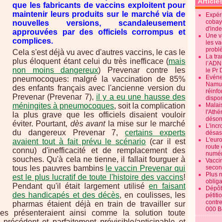
Article
que les fabricants de vaccins exploitent pour
maintenir leurs produits sur le marché via de
Expéri
cobay
nouvelles versions, scandaleusement
d'ind
approuvées par des officiels corrompus et
Une v
complices.
les va
probl
Cela s'est déjà vu avec d'autres vaccins, le cas le
La tr
plus éloquent étant celui du très inefficace (
mais
l’ADN
non moins dangereux
) Prevenar contre les
le Pr 
Evénem
pneumocoques: malgré la vaccination de 85%
Namur:
des enfants français avec l'ancienne version du
réinf
Prevenar (Prevenar 7),
il y a eu une hausse des
dispon
méningites à pneumocoques
, soit la complication
Malai
l'Ath
la plus grave que les officiels disaient vouloir
désorm
éviter. Pourtant,
dès avant
la mise sur le marché
L'incr
du dangereux Prevenar 7,
certains experts
désast
L'euro
avaient tout à fait prévu le scénario
(car il est
route 
connu) d'inefficacité et de remplacement des
numér
souches. Qu'à cela ne tienne, il fallait fourguer à
Vaccin
tous les pauvres bambins
le vaccin Prevenar qui
secon
Plus 
est le plus lucratif de toute l'histoire des vaccins
!
obliga
Pendant qu'il était largement utilisé
en faisant
Dépôt
des handicapés et des décès
, en coulisses, les
pétiti
contre
pharmas étaient déjà en train de travailler sur
000 B
les présenteraient ainsi comme la solution toute
précédent et parfaitement prévisible/anticipable et