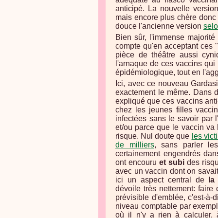
anticipé. La nouvelle versi
mais encore plus chère donc 
douce l'ancienne version
selo
Bien sûr, l'immense majorité 
compte qu'en acceptant ces "n
pièce de théâtre aussi cyniq
l'arnaque de ces vaccins qui 
épidémiologique, tout en l'ag
Ici, avec ce nouveau Gardasil
exactement le même. Dans de
expliqué que ces vaccins anti
chez les jeunes filles vacci
infectées sans le savoir par 
et/ou parce que le vaccin va 
risque. Nul doute que
les vic
de milliers
, sans parler l
certainement engendrés dans 
ont encouru
et subi
des risqu
avec un vaccin dont on savai
ici un aspect central de
la
dévoile très nettement: fair
prévisible d'emblée, c'est-à-
niveau comptable par exemple
où il n'y a rien à calculer,