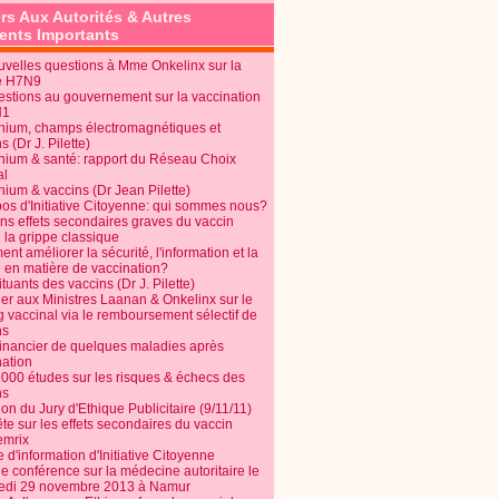
rs Aux Autorités & Autres
nts Importants
uvelles questions à Mme Onkelinx sur la
e H7N9
estions au gouvernement sur la vaccination
N1
nium, champs électromagnétiques et
s (Dr J. Pilette)
nium & santé: rapport du Réseau Choix
al
nium & vaccins (Dr Jean Pilette)
pos d'Initiative Citoyenne: qui sommes nous?
ins effets secondaires graves du vaccin
 la grippe classique
t améliorer la sécurité, l'information et la
é en matière de vaccination?
tuants des vaccins (Dr J. Pilette)
ier aux Ministres Laanan & Onkelinx sur le
g vaccinal via le remboursement sélectif de
ns
financier de quelques maladies après
nation
1000 études sur les risques & échecs des
ns
on du Jury d'Ethique Publicitaire (9/11/11)
e sur les effets secondaires du vaccin
mrix
e d'information d'Initiative Citoyenne
e conférence sur la médecine autoritaire le
edi 29 novembre 2013 à Namur