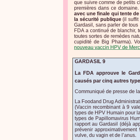
que suivre comme de petits ch
premières dans ce domaine. B
avec une finale qui tente de
la sécurité publique
(il suff
Gardasil, sans parler de tou
FDA a continué de blanchir, t
toutes sortes de remèdes natur
cupidité de Big Pharma). Voi
nouveau vaccin HPV de Merc
GARDASIL 9
La FDA
approuve le Gard
causés par cinq autres typ
Communiqué de presse de l
La Food
and Drug Administrat
(Vaccin recombinant à 9 val
types de HPV Humain pour la
types de Papillomavirus Hum
rapport au Gardasil (déjà ap
prévenir approximativement 
vulve, du vagin et de l’anus.