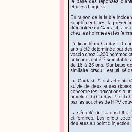
la base des réponses d’anti
études cliniques.
En raison de la faible incid
supplémentaires, la préventio
démontrée du Gardasil, ainsi 
chez les hommes et les femmes
L’efficacité du Gardasil 9 
ans a été déterminée par des
vaccin chez 1.200 hommes et
anticorps ont été semblables
de 16 à 26 ans. Sur base de c
similaire lorsqu’il est utilisé
Le Gardasil 9 est administré 
suivie de deux autres doses 
concerne les indications d’uti
bénéfice du Gardasil 9 est ob
par les souches de HPV couve
La sécurité du Gardasil 9 a
et femmes. Les effets seco
douleurs au point d’injection,