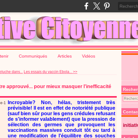
tenir
Communiqués
Articles
Vidéos
luche dans...
Les essais du vaccin Ebola... >>
re approuvé... pour mieux masquer l'inefficacité
Recher
Incroyable? Non, hélas, tristement très
prévisible! ll est en effet de notoriété publique
Contac
(sauf bien sûr pour les gens crédules refusant
de s'informer valablement) que la pression de
sélection des germes que provoquent les
initiat
vaccinations massives conduit tôt ou tard à
une modification de l'équilibre des souches