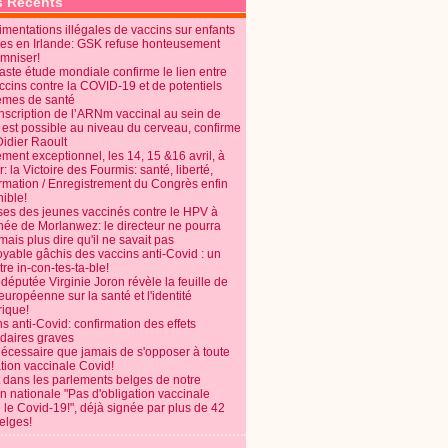
s Récents
mentations illégales de vaccins sur enfants
es en Irlande: GSK refuse honteusement
emniser!
aste étude mondiale confirme le lien entre
ccins contre la COVID-19 et de potentiels
èmes de santé
anscription de l’ARNm vaccinal au sein de
 est possible au niveau du cerveau, confirme
Didier Raoult
ent exceptionnel, les 14, 15 &16 avril, à
 la Victoire des Fourmis: santé, liberté,
ormation / Enregistrement du Congrès enfin
ible!
ses des jeunes vaccinés contre le HPV à
énée de Morlanwez: le directeur ne pourra
ais plus dire qu'il ne savait pas
oyable gâchis des vaccins anti-Covid : un
re in-con-tes-ta-ble!
députée Virginie Joron révèle la feuille de
européenne sur la santé et l'identité
ique!
s anti-Covid: confirmation des effets
daires graves
nécessaire que jamais de s'opposer à toute
tion vaccinale Covid!
 dans les parlements belges de notre
on nationale "Pas d'obligation vaccinale
 le Covid-19!", déjà signée par plus de 42
elges!