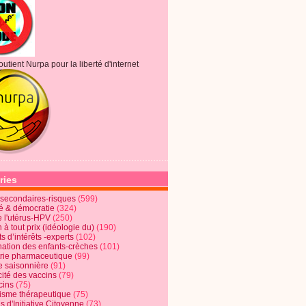
outient Nurpa pour la liberté d'internet
ries
s secondaires-risques
(599)
té & démocratie
(324)
e l'utérus-HPV
(250)
 à tout prix (idéologie du)
(190)
ts d’intérêts -experts
(102)
nation des enfants-crèches
(101)
trie pharmaceutique
(99)
e saisonnière
(91)
cité des vaccins
(79)
cins
(75)
lisme thérapeutique
(75)
s d'Initiative Citoyenne
(73)