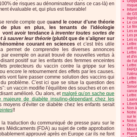
Grippe
100% de risques au dénominateur dans ce cas-là) en
risque
ent évaluable et, qui plus est favorable!
Infanr
de G
Ingré
c se rende compte que q
uand le coeur d'une théorie
Le co
Le fil
e de plus en plus, les tenants de l'idéologie
Les e
i) vont avoir tendance à
inventer toutes sortes de
Les pr
 à sauver leur théorie
(plutôt que de s'aligner sur
Les v
 phénomène courant en sciences
et c'est très utile
Lettr
anti-r
cela permet de comprendre les diverses annonces
Lettre
 par exemple on aurait trouvé de nouvelles vertus à
et d'i
oi-disant positif sur les enfants des femmes enceintes
de l'u
Lettr
ets protecteurs du vaccin contre la grippe sur les
FAPEO
 ou encore le retournement des effets par les causes.
l'utéru
ciels vont faire passer comme solution des vaccins qui
Lettre
u problème. C'est ici que se situe la question des
Lettr
Simone
s": un vaccin modifie l'équilibre des souches et on en
cancer
disant amélioré. Ou alors, et
malgré qu'on sache que
Lettr
e majeure de diabète insulino-dépendant chez les
Laana
Libert
s moyens d'éviter ce diabète chez les enfants serait
Non à 
eintes
!!
Notre
sur l
Notre
e la traduction du communiqué de presse paru sur le
Ons a
des Médicaments (FDA) au sujet de cette approbation
Mevr.
robablement approuvé après en Europe car ils ne font
Plain