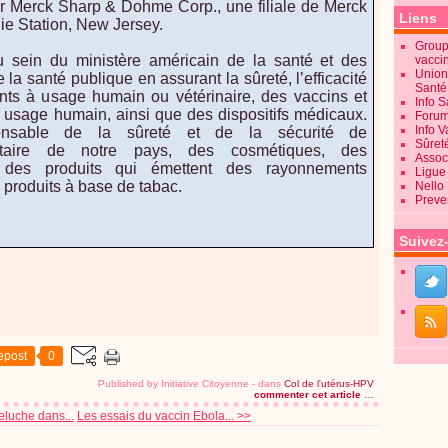
ar Merck Sharp & Dohme Corp., une filiale de Merck
Liens
ie Station, New Jersey.
Groupe
 sein du ministère américain de la santé et des
vacci
Union
 la santé publique en assurant la sûreté, l’efficacité
Sant
nts à usage humain ou vétérinaire, des vaccins et
Info 
à usage humain, ainsi que des dispositifs médicaux.
Forum
Info 
onsable de la sûreté et de la sécurité de
Sûret
entaire de notre pays, des cosmétiques, des
Associ
, des produits qui émettent des rayonnements
Ligue 
s produits à base de tabac.
Nello
Preve
Suivez
epost
0
Published by Initiative Citoyenne
-
dans
Col de l'utérus-HPV
commenter cet article
…
luche dans...
Les essais du vaccin Ebola... >>