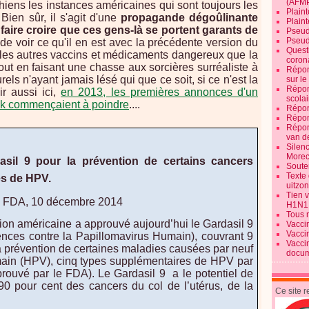
(AFM
iens les instances américaines qui sont toujours les
Plaint
ien sûr, il s'agit d'une
propagande dégoûlinante
Plain
 faire croire que ces gens-là se portent garants de
Pseud
Pseud
it de voir ce qu'il en est avec la précédente version du
Quest
s les autres vaccins et médicaments dangereux que la
corona
out en faisant une chasse aux sorcières surréaliste à
Répon
els n'ayant jamais lésé qui que ce soit, si ce n'est la
sur l
Répon
r aussi ici,
en 2013, les premières annonces d'un
scolai
k commençaient à poindre
....
Répon
Répon
Répon
van d
Silen
Morec
asil 9 pour la prévention de certains cancers
Souten
Texte 
es de HPV.
uitzo
Tien 
a FDA, 10 décembre 2014
H1N1
Tous 
ion américaine a approuvé aujourd’hui le Gardasil 9
Vacci
Vacci
ences contre la Papillomavirus Humain), couvrant 9
Vacci
 prévention de certaines maladies causées par neuf
docum
ain (HPV), cinq types supplémentaires de HPV par
prouvé par le FDA). Le Gardasil 9 a le potentiel de
90 pour cent des cancers du col de l’utérus, de la
Ce site 