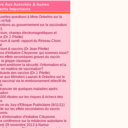
rs Aux Autorités & Autres
nts Importants
uvelles questions à Mme Onkelinx sur la
e H7N9
estions au gouvernement sur la vaccination
N1
nium, champs électromagnétiques et
s (Dr J. Pilette)
nium & santé: rapport du Réseau Choix
al
nium & vaccins (Dr Jean Pilette)
pos d'Initiative Citoyenne: qui sommes nous?
ins effets secondaires graves du vaccin
 la grippe classique
t améliorer la sécurité, l'information et la
é en matière de vaccination?
tuants des vaccins (Dr J. Pilette)
ier aux Ministres Laanan & Onkelinx sur le
g vaccinal via le remboursement sélectif de
ns
financier de quelques maladies après
nation
1000 études sur les risques & échecs des
ns
on du Jury d'Ethique Publicitaire (9/11/11)
e sur les effets secondaires du vaccin
mrix
e d'information d'Initiative Citoyenne
e conférence sur la médecine autoritaire le
edi 29 novembre 2013 à Namur