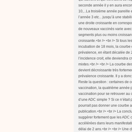
seconde année il y en aura encore
10,...La troisième année pareille 
l’année 3 etc... jusqu’à une stabi
une droite croissante en correspo
de nouveaux vaccinés varie avec 
segments plus ou moins croissant
croissante.<br /> <br /> Si tous l
incubation de 18 mois, la courbe
prévalence, en étant décalée de 2 
l’incidence croit, elle deviendra cr
mixtes.<br /> <br /> La courbe 
devient décroissante très forteme
prévalence croissante. Il y a donc 
Reste la question : certaines de 
vaccination, la quatrième année p
vaccination pour se retrouver au
d’une ADC simple ? Si ce n’était p
pourrait pas donner une courbe a
publication.<br /> <br /> La con
suggérer fortement que les ADC o
accélérées dans leurs manifestat
délai de 2 ans.<br /> <br /> Une c