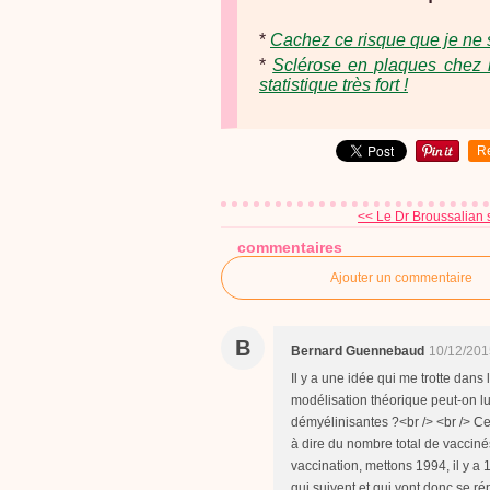
*
Cachez ce risque que je ne 
*
Sclérose en plaques chez l
statistique très fort !
R
<< Le Dr Broussalian s
commentaires
Ajouter un commentaire
B
Bernard Guennebaud
10/12/201
Il y a une idée qui me trotte dan
modélisation théorique peut-on lui
démyélinisantes ?<br /> <br /> Ce
à dire du nombre total de vaccin
vaccination, mettons 1994, il y 
qui suivent et qui vont donc se rép