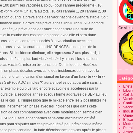
 100 parmi les vaccinées, soit 0 (pour l’année précédente), 10,
etc<br /> <br /> On aura au total, 10 cas l’année 1, 20 l’année 2, 30
lisation quand la prévalence des vaccinations deviendra stable. Soit
ndance avec la droite des prévalences.<br /> <br /> Si le nombre
Ce site s
l’année, la prévalence des vaccinations sera une suite de
s et la courbe des cas sera en phase avec elle et sera donc
es cas sont au contraire associés à la vaccination avec une
 des cas suivra la courbe des INCIDENCES et non plus de la
ans. Si l’incidence diminue, elle régressera 2 ans plus tard, si
oissante 2 ans plus tard.<br /> <br /> Il y a aussi les situations
des cas vaccinés mise en évidence par Dominique Le Houézec
nt, en phase décalée avec celle des incidences et non avec la
là une forte indication d’un signal en faveur d’un lien.<br /> <br />
Catégo
ces SEP (ou ADC simples ?) auraient-elles pu apparaitre sans la
Effet
ar exemple ou plus tard encore et avoir été accélérées par la
Liber
 cours de la seconde année et sous forme aggravée de SEP au lieu
Col d
Vaccin
as le cas j’ai l’impression que le mixage entre les 2 possibilités ne
Confli
ussi nettement en phase avec les incidences que dans cette
Vacci
Indus
clusion de ces comparaisons avec cette modélisation semble bien
Gripp
u SEP qui seraient apparues sans cette vaccination ont été
Effica
Méde
ions pour s’ajouter aux cas provoqués à peu près dans le même
Plura
hose parait certaine : la forte décroissance des cas après le pic est
Action