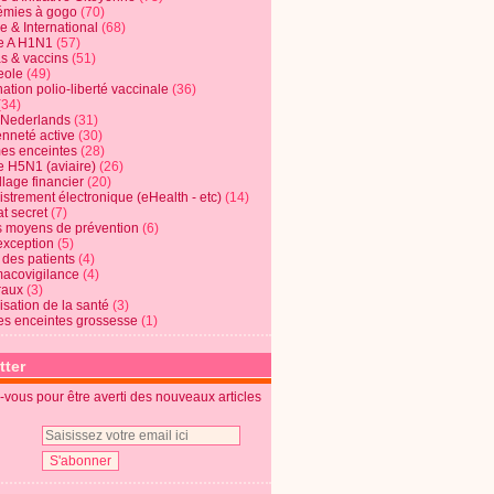
mies à gogo
(70)
e & International
(68)
e A H1N1
(57)
s & vaccins
(51)
eole
(49)
ation polio-liberté vaccinale
(36)
(34)
t Nederlands
(31)
enneté active
(30)
s enceintes
(28)
e H5N1 (aviaire)
(26)
lage financier
(20)
strement électronique (eHealth - etc)
(14)
t secret
(7)
s moyens de prévention
(6)
exception
(5)
 des patients
(4)
acovigilance
(4)
raux
(3)
risation de la santé
(3)
s enceintes grossesse
(1)
tter
vous pour être averti des nouveaux articles