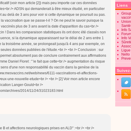
nificatif (voir mon article [2]) mais peu importe car ces données
Liens
es<br /> ADSN qui demanderait à être mieux étudié, en particulier
Groupe
t au delà de 3 ans pour voir si cette dynamique se poursuit ou pas.
vacci
la vaccination que se passe-t-il ? On ne peut le savoir puisque la
Union
Sant
 vaccinés plus de 3 ans avant la date d'apparition du cas<br />
Info 
in ! Dans les comparaison statistiques ils ont donc été classés non
Forum
quence, si la dynamique apparaissant sur le délai de 2 ans entre 1
Info 
Sûret
de la troisième année, se prolongeait jusqu'à 4 ans par exemple, on
Associ
s seules données publiées de l'étude.<br /> <br /> Conclusion : sur
Ligue 
Nello
e permet absolument pas de conclure contrairement aux affirmations
Preve
e Daniel Floret : " le fait que cette<br /> augmentation du risque
e sens d'une non responsabilité du vaccin dans la genèse de la
Suivez
//www.mesvaccins.net/web/news/6111-vaccinations-et-affections-
ux-une-nouvelle-etude<br /> <br /> [2] Voir mon article encore
blication Langer-Gould<br />
.com/archives/2014/11/24/31023183.html
B et affections neurologiques prises en ALD" :<br /> <br />