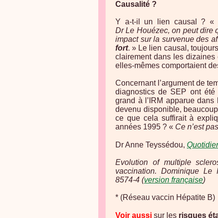
Causalité ?
Y a-t-il un lien causal ? 
Dr Le Houézec, on peut dire 
impact sur la survenue des af
fort
. » Le lien causal, toujour
clairement dans les dizaines
elles-mêmes comportaient des
Concernant l’argument de temp
diagnostics de SEP ont été 
grand à l’IRM apparue dans le
devenu disponible, beaucoup d
ce que cela suffirait à exp
années 1995 ? «
Ce n’est pas
Dr Anne Teyssédou,
Quotidie
Evolution of multiple scler
vaccination. Dominique Le
8574-4 (
version française
)
* (Réseau vaccin Hépatite B)
Voir aussi
sur les
risques ét