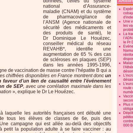
données, celles du système
Article
national d’Assurance-
Expéri
maladie (CNAM) et du système
cobay
de pharmacovigilance de
d'ind
Une v
l’ANSM (Agence nationale de
les va
sécurité des médicaments et
probl
des produits de santé), le
La tr
Dr Dominique Le Houézec,
l’ADN
le Pr 
conseiller médical du réseau
Evénem
REVAHB*, identifie une
Namur:
augmentation de 65 % des cas
réinf
dispon
de scléroses en plaques (SEP)
Malai
dans les années 1995-1996,
l'Ath
ne de vaccination de masse contre l’hépatite B qui a
désorm
s chiffrées disponibles en France montrent donc
un
L'incr
désast
en faveur d’un lien de causalité entre l’événement
L'euro
ion de SEP
, avec une corrélation maximale dans les
route 
nation
», explique le Dr Le Houézec.
numér
Vaccin
secon
Plus 
obliga
 à laquelle les autorités françaises ont débuté une
Dépôt
pétiti
de tous les élèves de classes de 6e, puis des
contre
 Une campagne qui est allée au-delà des objectifs
000 B
 petit la population adulte à se faire vacciner : au