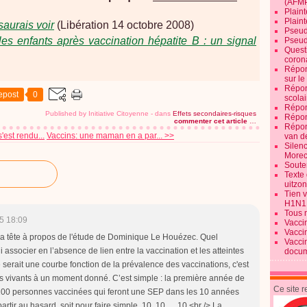
(AFM
Plaint
Plain
saurais voir
(Libération 14 octobre 2008)
Pseud
es enfants après vaccination hépatite B : un signal
Pseud
Quest
corona
Répon
sur l
Répon
epost
0
scolai
Répon
Published by Initiative Citoyenne
-
dans
Effets secondaires-risques
Répon
commenter cet article
…
Répon
'est rendu...
Vaccins: une maman en a par... >>
van d
Silen
Morec
Souten
Texte 
uitzo
Tien 
H1N1
Tous 
5 18:09
Vacci
Vacci
s la tête à propos de l'étude de Dominique Le Houézec. Quel
Vacci
 associer en l’absence de lien entre la vaccination et les atteintes
docum
 serait une courbe fonction de la prévalence des vaccinations, c'est
és vivants à un moment donné. C’est simple : la première année de
Ce site 
a 100 personnes vaccinées qui feront une SEP dans les 10 années
artir au hasard, soit pour faire simple, 10, 10, ... 10.<br /> La