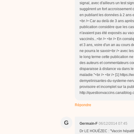
signal, avec d'ailleurs un test sig
suggèrent un fort accroissement d
en publiant les données à 2 ans e
<br /> Car au delà de 3 ans après 
publication considère que les cas
n'avaient pas été exposés au vacc
vaccinés...<br /> <br /> En consé
et 3 ans, voire d'un an au cours 
ne pourra le savoir<br /> avec le
le long terme cette publication n
des auteurs et commentateurs comm
disparaisse à distance va dans l
maladie."<br /> <br /> [1] https:
demyelinisantes-du-systeme-nerve
provisoire et incomplet sur la pu
http://questionvaccins.canalblog
Répondre
G
Germain-F
06/12/2014 07:45
Dr LE HOUÉZEC : "Vaccin hépatite 