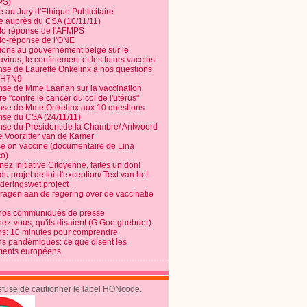
PS)
e au Jury d'Ethique Publicitaire
te auprès du CSA (10/11/11)
o réponse de l'AFMPS
o-réponse de l'ONE
ions au gouvernement belge sur le
virus, le confinement et les futurs vaccins
se de Laurette Onkelinx à nos questions
e H7N9
se de Mme Laanan sur la vaccination
re "contre le cancer du col de l'utérus"
se de Mme Onkelinx aux 10 questions
se du CSA (24/11/11)
se du Président de la Chambre/ Antwoord
e Voorzitter van de Kamer
ce on vaccine (documentaire de Lina
o)
ez Initiative Citoyenne, faites un don!
du projet de loi d'exception/ Text van het
nderingswet project
vragen aan de regering over de vaccinatie
nos communiqués de presse
nez-vous, qu'ils disaient (G.Goetghebuer)
ns: 10 minutes pour comprendre
ns pandémiques: ce que disent les
ents européens
refuse de cautionner le label HONcode.