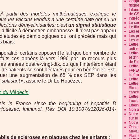
Grippe
risque
Infanr
«
À partir des modèles mathématiques, explique le
de G
Ingré
que les vaccins vendus à une certaine date ont eu un
Le co
fections démyélinisantes; c’est
un signal statistique
Le fil
s difficile à démontrer, embarrasse. Il n’est pas apparu
Les e
 d’études épidémiologiques qui ont précédé mais qui
Les pr
Les v
 biais.
Lettr
anti-r
oralité, certains opposent le fait que bon nombre de
Lettre
et d'i
faits ces années-là vers 1996 par un recours plus
de l'u
s années quatre-vingt-dix, ou que l’interféron étant
Lettr
e patients se sont déclarés pour en bénéficier. Est-
FAPEO
l'utéru
liquer une augmentation de 65 % des SEP dans les
Lettre
 suffisant
», assure le Dr Le Houézec.
Lettr
Simone
n du Médecin
cancer
Lettr
Laana
osis in France since the beginning of hepatitis B
Libert
 Houézec. Immunol. Res DOI 10.1007/s12026-014-
Non à 
Notre
sur l
Notre
Ons a
Mevr.
Plain
ablis de scléroses en plaques
chez les enfants
: