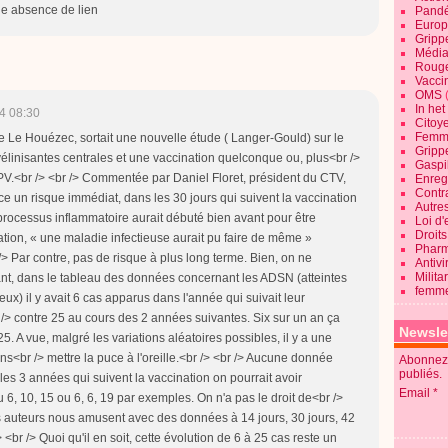
une absence de lien
Pandé
Europ
Gripp
Média
Roug
Vaccin
OMS
In he
4 08:30
Citoy
Femme
 Le Houézec, sortait une nouvelle étude ( Langer-Gould) sur le
Gripp
yélinisantes centrales et une vaccination quelconque ou, plus<br />
Gaspil
PV.<br /> <br /> Commentée par Daniel Floret, président du CTV,
Enregi
Contra
ce un risque immédiat, dans les 30 jours qui suivent la vaccination
Autre
le processus inflammatoire aurait débuté bien avant pour être
Loi d'
Droits
tion, « une maladie infectieuse aurait pu faire de même »
Pharm
/> Par contre, pas de risque à plus long terme. Bien, on ne
Antivi
Milita
t, dans le tableau des données concernant les ADSN (atteintes
femme
x) il y avait 6 cas apparus dans l'année qui suivait leur
r /> contre 25 au cours des 2 années suivantes. Six sur un an ça
Newsle
25. A vue, malgré les variations aléatoires possibles, il y a une
ns<br /> mettre la puce à l'oreille.<br /> <br /> Aucune donnée
Abonnez-
publiés.
es 3 années qui suivent la vaccination on pourrait avoir
Email
 6, 10, 15 ou 6, 6, 19 par exemples. On n'a pas le droit de<br />
les auteurs nous amusent avec des données à 14 jours, 30 jours, 42
> <br /> Quoi qu'il en soit, cette évolution de 6 à 25 cas reste un