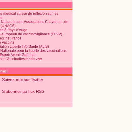
 médical suisse de réflexion sur les
ns
 Nationale des Associations Citoyennes de
é (UNACS)
Santé Pays d'Auge
 européen de vaccinovigilance (EFVV)
Vaccins France
é Vaccins
ation Liberté Info Santé (ALIS)
Nationale pour la liberté des vaccinations
 Espoir Avenir Guérison
ntie Vaccinatieschade vzw
-moi
Suivez-moi sur Twitter
S'abonner au flux RSS