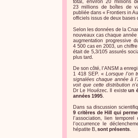
total, environ 20 millions
23 millions de boîtes de va
publiée dans « Frontiers in A
officiels issus de deux base
Selon les données de la Cnam
nouveaux cas chaque année j
augmentation progressive d
4 500 cas en 2003, un chiffre
était de 5,3/105 assurés soc
plus tard.
De son côté, l’ANSM a enregi
1 418 SEP. «
Lorsque l’on 
signalées chaque année à l’
voit que cette distribution n’
Dr Le Houézec. Il existe
un 
années 1995
.
Dans sa discussion scientif
9 critères de Hill qui perme
l’association, lien temporel 
l’occurrence le déclenchem
hépatite B,
sont présents
.