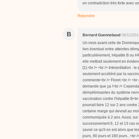
en contradiction très forte avec 
Répondre
B
Bernard Guennebaud
06/12/201
Un mois avant celle de Dominique
lien éventuel entre atteintes dém
particulièrement, hépatite B ou H
elle mettrait seulement en éviden
[1].<br /> <br /> Interprétation : 
seulement accéléré par la vaccina
commente<br /> Floret.<br /> <br 
demande que ça !<br /> Cependan
démyélinisantes du système nerveu
vaccination contre l'hépatite B<b
pourrait faire 12 sur 2 ans contre 
certaine marge qui devrait au moi
communiquée à 2 ans. Aussi, sur l
successivement 6, 12 et 13 cas ou
savoir ce qu'il en est alors que 
jours, 90 jours et 180 jours...<br /