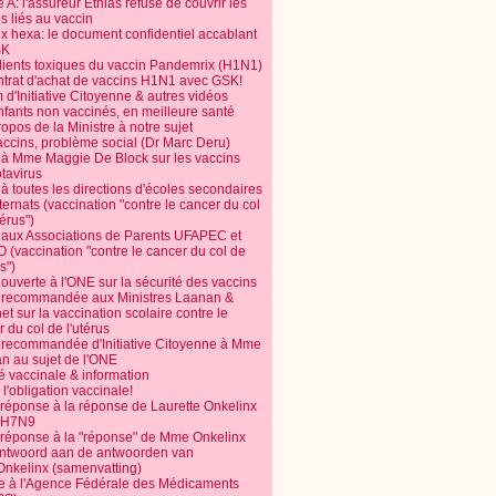
 A: l'assureur Ethias refuse de couvrir les
s liés au vaccin
ix hexa: le document confidentiel accablant
SK
dients toxiques du vaccin Pandemrix (H1N1)
ntrat d'achat de vaccins H1N1 avec GSK!
m d'Initiative Citoyenne & autres vidéos
nfants non vaccinés, en meilleure santé
opos de la Ministre à notre sujet
accins, problème social (Dr Marc Deru)
e à Mme Maggie De Block sur les vaccins
otavirus
 à toutes les directions d'écoles secondaires
nternats (vaccination "contre le cancer du col
térus")
e aux Associations de Parents UFAPEC et
 (vaccination "contre le cancer du col de
s")
 ouverte à l'ONE sur la sécurité des vaccins
e recommandée aux Ministres Laanan &
t sur la vaccination scolaire contre le
 du col de l'utérus
e recommandée d'Initiative Citoyenne à Mme
n au sujet de l'ONE
é vaccinale & information
l'obligation vaccinale!
 réponse à la réponse de Laurette Onkelinx
e H7N9
 réponse à la "réponse" de Mme Onkelinx
ntwoord aan de antwoorden van
Onkelinx (samenvatting)
te à l'Agence Fédérale des Médicaments