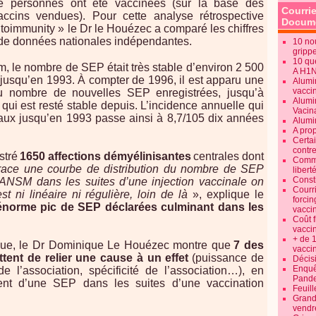
 de personnes ont été vaccinées (sur la base des
Courrie
ccins vendues). Pour cette analyse rétrospective
Docume
utoimmunity » le Dr le Houézec a comparé les chiffres
s de données nationales indépendantes.
10 no
gripp
10 qu
, le nombre de SEP était très stable d’environ 2 500
A H1
usqu’en 1993. À compter de 1996, il est apparu une
Alumi
vaccin
u nombre de nouvelles SEP enregistrées, jusqu’à
Alumi
 qui est resté stable depuis. L’incidence annuelle qui
Vacin
iaux jusqu’en 1993 passe ainsi à 8,7/105 dix années
Alumi
A pro
Certa
contre
stré
1650 affections démyélinisantes
centrales dont
Commen
trace une courbe de distribution du nombre de SEP
libert
Consti
ANSM dans les suites d’une injection vaccinale on
Courr
est ni linéaire ni régulière, loin de là
», explique le
forcin
énorme pic de SEP déclarées culminant dans les
vacci
Coût 
vacci
+ de 
ique, le Dr Dominique Le Houézec montre que
7 des
vacci
ttent de relier une cause à un effet
(puissance de
Décisi
Enquêt
de l’association, spécificité de l’association…), en
Pande
ent d’une SEP dans les suites d’une vaccination
Feuill
Grand
vendr