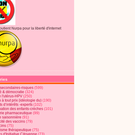
outient Nurpa pour la liberté d'internet
ries
s secondaires-risques
(599)
té & démocratie
(324)
e l'utérus-HPV
(250)
 à tout prix (idéologie du)
(190)
ts d’intérêts -experts
(102)
nation des enfants-crèches
(101)
trie pharmaceutique
(99)
e saisonnière
(91)
cité des vaccins
(79)
cins
(75)
lisme thérapeutique
(75)
s d'Initiative Citoyenne
(73)