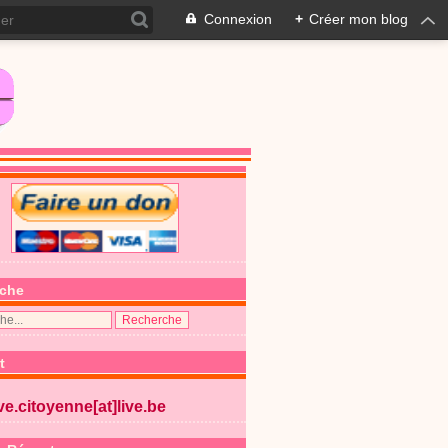
Connexion
+
Créer mon blog
che
t
ive.citoyenne[at]live.be