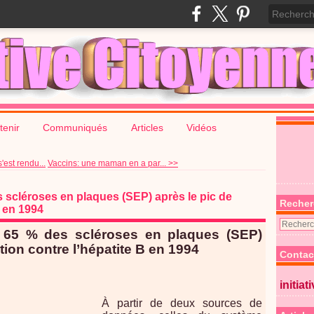
tenir
Communiqués
Articles
Vidéos
'est rendu...
Vaccins: une maman en a par... >>
scléroses en plaques (SEP) après le pic de
Recher
B en 1994
 65 % des scléroses en plaques (SEP)
tion contre l’hépatite B en 1994
Contac
initiat
À partir de deux sources de