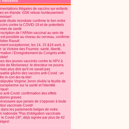
s Récents
mentations illégales de vaccins sur enfants
es en Irlande: GSK refuse honteusement
emniser!
aste étude mondiale confirme le lien entre
ccins contre la COVID-19 et de potentiels
èmes de santé
anscription de l’ARNm vaccinal au sein de
 est possible au niveau du cerveau, confirme
Didier Raoult
ent exceptionnel, les 14, 15 &16 avril, à
 la Victoire des Fourmis: santé, liberté,
ormation / Enregistrement du Congrès enfin
ible!
ses des jeunes vaccinés contre le HPV à
énée de Morlanwez: le directeur ne pourra
ais plus dire qu'il ne savait pas
oyable gâchis des vaccins anti-Covid : un
re in-con-tes-ta-ble!
députée Virginie Joron révèle la feuille de
européenne sur la santé et l'identité
ique!
s anti-Covid: confirmation des effets
daires graves
nécessaire que jamais de s'opposer à toute
tion vaccinale Covid!
 dans les parlements belges de notre
on nationale "Pas d'obligation vaccinale
 le Covid-19!", déjà signée par plus de 42
elges!