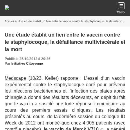
MENU
Accueil
» Une étude établit un lien entre le vaccin contre le staphylocoque, la défaillance multiviscérale et la mort
Une étude établit un lien entre le vaccin contre
le staphylocoque, la défaillance multiviscérale et
la mort
Publié le 25/10/2012 à 20:36
Par
Initiative Citoyenne
Medscape
(10/23, Keller) rapporte : L’essai d’un vaccin
expérimental contre le staphylocoque doré pour prévenir
les infections bactériennes et l’infection des plaies après
chirurgie a donné des résultats décevants, en dépit du fait
que le vaccin a suscité une forte réponse immunitaire au
cours des premiers essais cliniques. Les résultats
présentés au cours
de la dernière session du colloque ID
Week de 2012 ont montré que chez 4.005 patients (avec
contrôle placebo),
le vaccin de Merck V710
« a généré