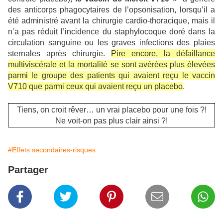
des anticorps phagocytaires de l’opsonisation, lorsqu’il a
été administré avant la chirurgie cardio-thoracique, mais il
n’a pas réduit l’incidence du staphylocoque doré dans la
circulation sanguine ou les graves infections des plaies
sternales après chirurgie.
Pire encore, la défaillance
multiviscérale et la mortalité se sont avérées plus élevées
parmi le groupe des patients qui avaient reçu le vaccin
V710 que parmi ceux qui avaient reçu un placebo
.
Tiens, on croit rêver… un vrai placebo pour une fois ?!
Ne voit-on pas plus clair ainsi ?!
#Effets secondaires-risques
Partager