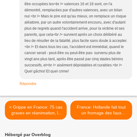
être occupées les<br /> valences 16 et 18 sont, on l'a
démontré, remplacées par d'autres valences, avec un bilan
nul.<br /> Mais le pire est qu'au mieux, on remplace un risque
aléatoire, par un autre volontairement encouru, avec d'autant
plus de regrets quand l'accident arrive, pour la victime et ses
parents, que cela<br /> survient après un choix délibéré au
lieu de résulter de la fatalité, plus facile sans doute à accepter.
<br /> Et dans tous les cas, l'accident est immédiat, quand le
cancer serait - peut-être ou peut-être pas- survenu plus de
vingt ans plus tard, après être passé par cinq stades bénins
successifs, et<br /> aisément dépistables et curables.<br />
Quel gâchis! Et quel crime!
Répondre
< Grippe en France: 75 cas
France: Hollande fait tout
graves en réanimation, la
un fromage des faux
majorité sont des adultes
bienfaits du Gardasil & du
vaccinés! [voici le scan de
Cervarix! >
l'article]
Hébergé par Overblog