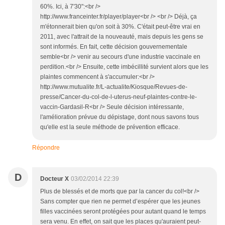
60%. Ici, à 7'30":<br />
http://www.franceinter.fr/player/player<br /> <br /> Déjà, ça
m'étonnerait bien qu'on soit à 30%. C'était peut-être vrai en
2011, avec l'attrait de la nouveauté, mais depuis les gens se
sont informés. En fait, cette décision gouvernementale
semble<br /> venir au secours d'une industrie vaccinale en
perdition.<br /> Ensuite, cette imbécillité survient alors que les
plaintes commencent à s'accumuler:<br />
http://www.mutualite.fr/L-actualite/Kiosque/Revues-de-
presse/Cancer-du-col-de-l-uterus-neuf-plaintes-contre-le-
vaccin-Gardasil-R<br /> Seule décision intéressante,
l'amélioration prévue du dépistage, dont nous savons tous
qu'elle est la seule méthode de prévention efficace.
Répondre
D
Docteur X
03/02/2014 22:39
Plus de blessés et de morts que par la cancer du col!<br />
Sans compter que rien ne permet d’espérer que les jeunes
filles vaccinées seront protégées pour autant quand le temps
sera venu. En effet, on sait que les places qu'auraient peut-