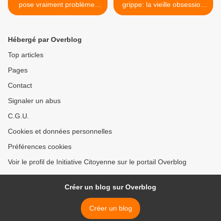
pose vraiment problème:
grippe: la vieille obsession
les officiels le savent
se concrétisera-t-elle avec
un vaccin sublingual? >
Hébergé par Overblog
Top articles
Pages
Contact
Signaler un abus
C.G.U.
Cookies et données personnelles
Préférences cookies
Voir le profil de Initiative Citoyenne sur le portail Overblog
Créer un blog sur Overblog
Créer un blog