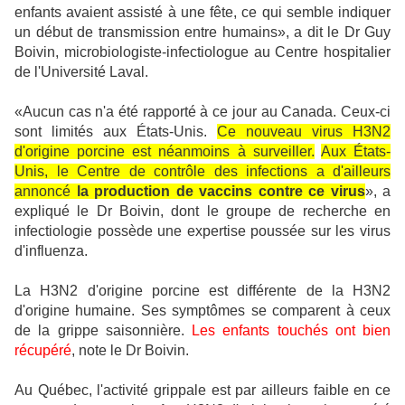
enfants avaient assisté à une fête, ce qui semble indiquer
un début de transmission entre humains», a dit le Dr Guy
Boivin, microbiologiste-infectiologue au Centre hospitalier
de l'Université Laval.
«Aucun cas n'a été rapporté à ce jour au Canada. Ceux-ci
sont limités aux États-Unis.
Ce nouveau virus H3N2
d'origine porcine est néanmoins à surveiller.
Aux États-
Unis, le Centre de contrôle des infections a d'ailleurs
annoncé
la production de vaccins contre ce virus
», a
expliqué le Dr Boivin, dont le groupe de recherche en
infectiologie possède une expertise poussée sur les virus
d'influenza.
La H
3N2 d'origine porcine est différente de la H3N2
d'origine humaine. Ses symptômes se comparent à ceux
de la grippe saisonnière.
Les enfants touchés ont bien
récupéré
, note le Dr Boivin.
Au Québec, l'activité grippale est par ailleurs faible en ce