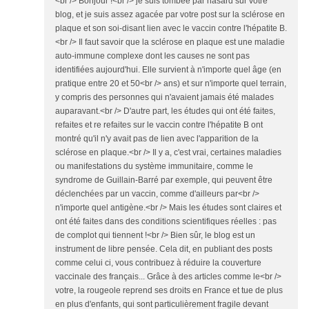
<br /> Bonjour !<br /> je suis tombée par hasard sur votre
blog, et je suis assez agacée par votre post sur la sclérose en
plaque et son soi-disant lien avec le vaccin contre l'hépatite B.
<br /> Il faut savoir que la sclérose en plaque est une maladie
auto-immune complexe dont les causes ne sont pas
identifiées aujourd'hui. Elle survient à n'importe quel âge (en
pratique entre 20 et 50<br /> ans) et sur n'importe quel terrain,
y compris des personnes qui n'avaient jamais été malades
auparavant.<br /> D'autre part, les études qui ont été faites,
refaites et re refaites sur le vaccin contre l'hépatite B ont
montré qu'il n'y avait pas de lien avec l'apparition de la
sclérose en plaque.<br /> Il y a, c'est vrai, certaines maladies
ou manifestations du système immunitaire, comme le
syndrome de Guillain-Barré par exemple, qui peuvent être
déclenchées par un vaccin, comme d'ailleurs par<br />
n'importe quel antigène.<br /> Mais les études sont claires et
ont été faites dans des conditions scientifiques réelles : pas
de complot qui tiennent !<br /> Bien sûr, le blog est un
instrument de libre pensée. Cela dit, en publiant des posts
comme celui ci, vous contribuez à réduire la couverture
vaccinale des français... Grâce à des articles comme le<br />
votre, la rougeole reprend ses droits en France et tue de plus
en plus d'enfants, qui sont particulièrement fragile devant