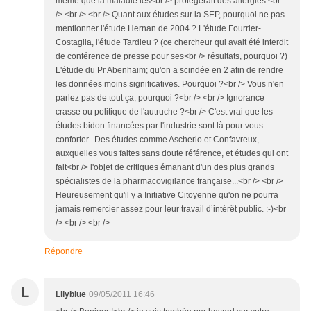
même que la maladie les<br /> protégerait des allergies.<br
/> <br /> <br /> Quant aux études sur la SEP, pourquoi ne pas
mentionner l'étude Hernan de 2004 ? L'étude Fourrier-
Costaglia, l'étude Tardieu ? (ce chercheur qui avait été interdit
de conférence de presse pour ses<br /> résultats, pourquoi ?)
L'étude du Pr Abenhaim; qu'on a scindée en 2 afin de rendre
les données moins significatives. Pourquoi ?<br /> Vous n'en
parlez pas de tout ça, pourquoi ?<br /> <br /> Ignorance
crasse ou politique de l'autruche ?<br /> C'est vrai que les
études bidon financées par l'industrie sont là pour vous
conforter...Des études comme Ascherio et Confavreux,
auxquelles vous faites sans doute référence, et études qui ont
fait<br /> l'objet de critiques émanant d'un des plus grands
spécialistes de la pharmacovigilance française...<br /> <br />
Heureusement qu'il y a Initiative Citoyenne qu'on ne pourra
jamais remercier assez pour leur travail d’intérêt public. :-)<br
/> <br /> <br />
Répondre
L
Lilyblue
09/05/2011 16:46