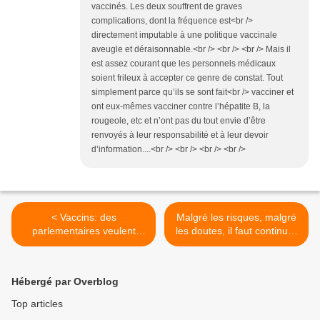
vaccinés. Les deux souffrent de graves
complications, dont la fréquence est<br />
directement imputable à une politique vaccinale
aveugle et déraisonnable.<br /> <br /> <br /> Mais il
est assez courant que les personnels médicaux
soient frileux à accepter ce genre de constat. Tout
simplement parce qu’ils se sont fait<br /> vacciner et
ont eux-mêmes vacciner contre l’hépatite B, la
rougeole, etc et n’ont pas du tout envie d’être
renvoyés à leur responsabilité et à leur devoir
d’information....<br /> <br /> <br /> <br />
< Vaccins: des
Malgré les risques, malgré
parlementaires veulent
les doutes, il faut continuer
gagner la bataille de
à vacciner toujours plus
l'opinion
disent les "experts"! (part.2)
>
Hébergé par Overblog
Top articles