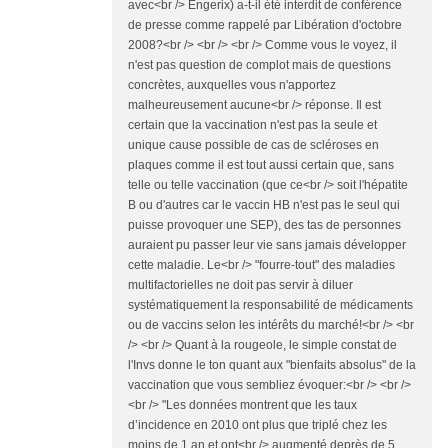
avec<br /> Engerix) a-t-il été interdit de conférence
de presse comme rappelé par Libération d'octobre
2008?<br /> <br /> <br /> Comme vous le voyez, il
n'est pas question de complot mais de questions
concrètes, auxquelles vous n'apportez
malheureusement aucune<br /> réponse. Il est
certain que la vaccination n'est pas la seule et
unique cause possible de cas de scléroses en
plaques comme il est tout aussi certain que, sans
telle ou telle vaccination (que ce<br /> soit l'hépatite
B ou d'autres car le vaccin HB n'est pas le seul qui
puisse provoquer une SEP), des tas de personnes
auraient pu passer leur vie sans jamais développer
cette maladie. Le<br /> "fourre-tout" des maladies
multifactorielles ne doit pas servir à diluer
systématiquement la responsabilité de médicaments
ou de vaccins selon les intérêts du marché!<br /> <br
/> <br /> Quant à la rougeole, le simple constat de
l'Invs donne le ton quant aux "bienfaits absolus" de la
vaccination que vous sembliez évoquer:<br /> <br />
<br /> "Les données montrent que les taux
d’incidence en 2010 ont plus que triplé chez les
moins de 1 an et ont<br /> augmenté deprès de 5