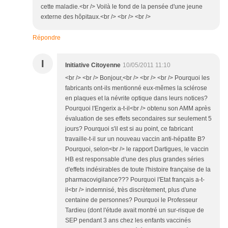
cette maladie.<br /> Voilà le fond de la pensée d'une jeune
externe des hôpitaux.<br /> <br /> <br />
Répondre
I
Initiative Citoyenne
10/05/2011 11:10
<br /> <br /> Bonjour,<br /> <br /> <br /> Pourquoi les
fabricants ont-ils mentionné eux-mêmes la sclérose
en plaques et la névrite optique dans leurs notices?
Pourquoi l'Engerix a-t-il<br /> obtenu son AMM après
évaluation de ses effets secondaires sur seulement 5
jours? Pourquoi s'il est si au point, ce fabricant
travaille-t-il sur un nouveau vaccin anti-hépatite B?
Pourquoi, selon<br /> le rapport Dartigues, le vaccin
HB est responsable d'une des plus grandes séries
d'effets indésirables de toute l'histoire française de la
pharmacovigilance??? Pourquoi l'Etat français a-t-
il<br /> indemnisé, très discrètement, plus d'une
centaine de personnes? Pourquoi le Professeur
Tardieu (dont l'étude avait montré un sur-risque de
SEP pendant 3 ans chez les enfants vaccinés