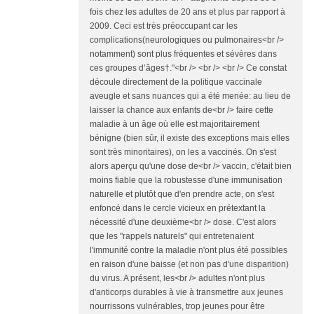
fois chez les adultes de 20 ans et plus par rapport à
2009. Ceci est très préoccupant car les
complications(neurologiques ou pulmonaires<br />
notamment) sont plus fréquentes et sévères dans
ces groupes d’âges†."<br /> <br /> <br /> Ce constat
découle directement de la politique vaccinale
aveugle et sans nuances qui a été menée: au lieu de
laisser la chance aux enfants de<br /> faire cette
maladie à un âge où elle est majoritairement
bénigne (bien sûr, il existe des exceptions mais elles
sont très minoritaires), on les a vaccinés. On s'est
alors aperçu qu'une dose de<br /> vaccin, c'était bien
moins fiable que la robustesse d'une immunisation
naturelle et plutôt que d'en prendre acte, on s'est
enfoncé dans le cercle vicieux en prétextant la
nécessité d'une deuxième<br /> dose. C'est alors
que les "rappels naturels" qui entretenaient
l'immunité contre la maladie n'ont plus été possibles
en raison d'une baisse (et non pas d'une disparition)
du virus. A présent, les<br /> adultes n'ont plus
d'anticorps durables à vie à transmettre aux jeunes
nourrissons vulnérables, trop jeunes pour être