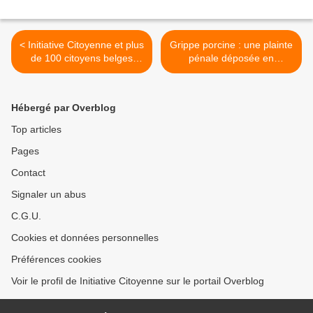
< Initiative Citoyenne et plus
Grippe porcine : une plainte
de 100 citoyens belges
pénale déposée en
déposent une nouvelle
Belgique (Dr Marc Girard) >
plainte pour corruption &
coalition de fonctionnaires!
Hébergé par Overblog
Top articles
Pages
Contact
Signaler un abus
C.G.U.
Cookies et données personnelles
Préférences cookies
Voir le profil de Initiative Citoyenne sur le portail Overblog