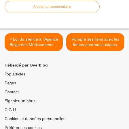
Ajouter un commentaire
< Loi du silence à l'Agence
Rompre ses liens avec les
Belge des Médicaments et
firmes pharmaceutiques,
sanctions disciplinaires pour
c'est possible! >
les travailleurs qui
dénoncent des
Hébergé par Overblog
dynsfonctionnements!
Top articles
Pages
Contact
Signaler un abus
C.G.U.
Cookies et données personnelles
Préférences cookies