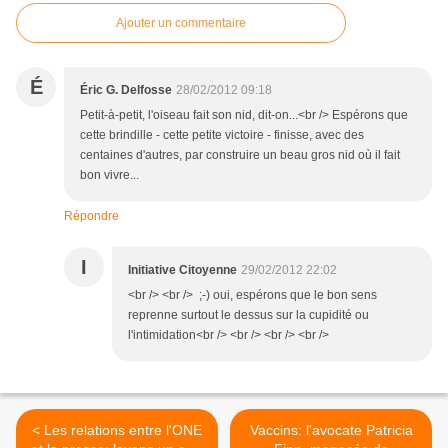
Ajouter un commentaire
É
Éric G. Delfosse
28/02/2012 09:18
Petit-à-petit, l'oiseau fait son nid, dit-on...<br /> Espérons que
cette brindille - cette petite victoire - finisse, avec des
centaines d'autres, par construire un beau gros nid où il fait
bon vivre...
Répondre
I
Initiative Citoyenne
29/02/2012 22:02
<br /> <br /> ;-) oui, espérons que le bon sens
reprenne surtout le dessus sur la cupidité ou
l'intimidation<br /> <br /> <br /> <br />
< Les relations entre l'ONE
Vaccins: l'avocate Patricia