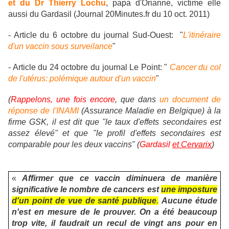
et du Dr Thierry Lochu
, papa
d'Orianne, victime elle
aussi du Gardasil (Journal 20Minutes.fr du 10 oct. 2011)
- Article du 6 octobre du journal Sud-Ouest: "
L'itinéraire
d'un vaccin sous surveilance
"
- Article du 24 octobre du journal Le Point: "
Cancer du col
de l'utérus: polémique autour d'un vaccin
"
(
Rappelons, une fois encore
, que dans
un document de
réponse de l'INAMI
(Assurance Maladie en Belgique) à la
firme GSK, il est dit que "le taux d'effets secondaires est
assez élevé" et que "le profil d'effets secondaires est
comparable pour les deux vaccins" (
Gardasil
et Cervarix
)
«
Affirmer que ce vaccin diminuera de manière
significative le nombre de cancers est
une imposture
d'un point de vue de santé publique
.
Aucune étude
n'est en mesure de le prouver. On a été beaucoup
trop vite, il faudrait un recul de vingt ans pour en