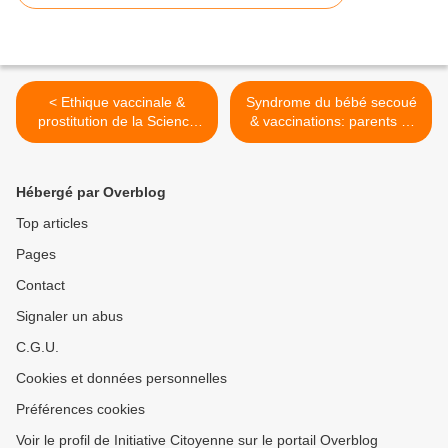
< Ethique vaccinale &
Syndrome du bébé secoué
prostitution de la Science
& vaccinations: parents et
[réponse à Sham &
gardiennes sont parfois
Science]
accusés à tort >
Hébergé par Overblog
Top articles
Pages
Contact
Signaler un abus
C.G.U.
Cookies et données personnelles
Préférences cookies
Voir le profil de Initiative Citoyenne sur le portail Overblog