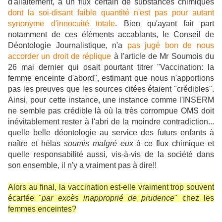
d'allaitement, à un flux certain de substances chimiques
dont la soi-disant faible quantité n'est pas pour autant
synonyme d'innocuité totale
. Bien qu'ayant fait part
notamment de ces éléments accablants, le Conseil de
Déontologie Journalistique, n'a
pas jugé bon de nous
accorder un droit de réplique
à l'article de Mr Soumois du
26 mai dernier qui osait pourtant titrer "Vaccination: la
femme enceinte d'abord", estimant que nous n'apportions
pas les preuves que les sources citées étaient "crédibles".
Ainsi, pour cette instance, une instance comme l'INSERM
ne semble pas crédible là où la très corrompue OMS doit
inévitablement rester à l'abri de la moindre contradiction...
quelle belle déontologie au service des futurs enfants à
naître et hélas
soumis malgré eux
à ce flux chimique et
quelle responsabilité aussi, vis-à-vis de la société dans
son ensemble, il n'y a vraiment pas à dire!!
Alors au final, la vaccination est-elle vraiment trop souvent
écartée "
par excès inapproprié de prudence
" chez les
femmes enceintes?