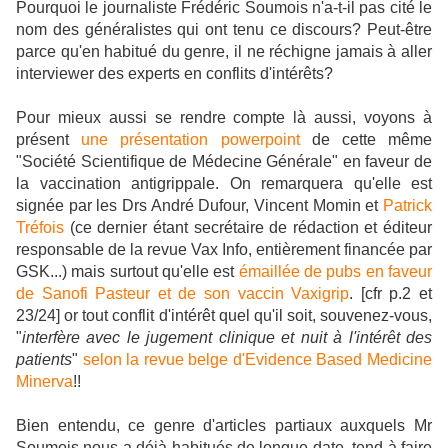
Pourquoi le journaliste Frédéric Soumois n'a-t-il pas cité le
nom des généralistes qui ont tenu ce discours? Peut-être
parce qu'en habitué du genre, il ne réchigne jamais à aller
interviewer des experts en conflits d'intérêts?
Pour mieux aussi se rendre compte là aussi, voyons à
présent
une présentation powerpoint
de cette même
"Société Scientifique de Médecine Générale" en faveur de
la vaccination antigrippale. On remarquera qu'elle est
signée par les Drs André Dufour, Vincent Momin et
Patrick
Tréfois
(ce dernier étant secrétaire de rédaction et éditeur
responsable de la revue Vax Info, entièrement financée par
GSK...) mais surtout qu'elle est
émaillée de pubs en faveur
de Sanofi Pasteur et de son vaccin Vaxigrip
. [cfr p.2 et
23/24] or tout conflit d'intérêt quel qu'il soit, souvenez-vous,
"
interfère avec le jugement clinique et nuit à l'intérêt des
patients
"
selon la revue belge d'Evidence Based Medicine
Minerva
!!
Bien entendu, ce genre d'articles partiaux auxquels Mr
Soumois nous a déjà habitués de longue date, tend à faire