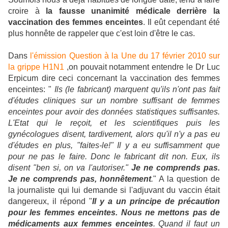
croire à
la fausse unanimité médicale derrière la
vaccination des femmes enceintes
. Il eût cependant été
plus honnête de rappeler que c'est loin d'être le cas.
Dans
l'émission Question à la Une du 17 février 2010 sur
la grippe H1N1
,on pouvait notamment entendre le Dr Luc
Erpicum dire ceci concernant la vaccination des femmes
enceintes:
"
Ils (le fabricant) marquent qu'ils n'ont pas fait
d'études cliniques sur un nombre suffisant de femmes
enceintes pour avoir des données statistiques suffisantes.
L'Etat qui le reçoit, et les scientifiques puis les
gynécologues disent, tardivement, alors qu'il n'y a pas eu
d'études en plus, "faites-le!" Il y a eu suffisamment que
pour ne pas le faire. Donc le fabricant dit non. Eux, ils
disent "ben si, on va l'autoriser."
Je ne comprends pas.
Je ne comprends pas, honnêtement
.
" A la question de
la journaliste qui lui demande si l'adjuvant du vaccin était
dangereux, il répond "
Il y a un principe de précaution
pour les femmes enceintes. Nous ne mettons pas de
médicaments aux femmes enceintes
. Quand il faut un