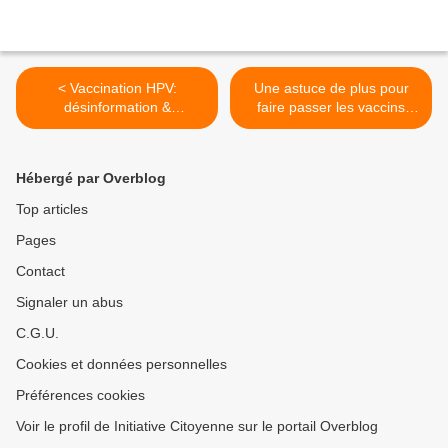
< Vaccination HPV:
Une astuce de plus pour
désinformation &
faire passer les vaccins
intimidation [de 3 doses à
pour plus sûrs qu'ils ne sont
1?]
>
Hébergé par Overblog
Top articles
Pages
Contact
Signaler un abus
C.G.U.
Cookies et données personnelles
Préférences cookies
Voir le profil de Initiative Citoyenne sur le portail Overblog