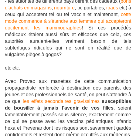
- les autorités de différents pays offrent des cadeaux (
bons
d'achats en magasins
,
nourriture
, pc portables,
ipads
etc) à
ceux qui acceptent tel ou tel vaccin et maintenant,
cette
mode commence à s'étendre aux femmes qui accepteront
docilement les mammographies
!
Si ces procédés
médicaux étaient aussi sûrs et efficaces que cela, ces
autorités auraient-elles vraiment besoin de tels
subterfuges ridicules qui ne sont en réalité que de
vulgaires pièges à gogos?
etc etc.
Avec Provac aux manettes de cette communication
propagandiste renforcée à destination des parents, des
jeunes et des professionnels de santé, on peut s'attendre à
ce que
les effets secondaires gravissimes
susceptibles
de bousiller à jamais l'avenir de vos filles
, soient
lamentablement passés sous silence, exactement comme
ce qui se passe avec les vaccins pédiatriques Infanrix
hexa et Prevenar dont les risques sont savamment gardés
confidentiels et restent donc même occultés aux médecins,