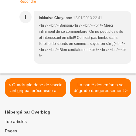
Répondre
I
Initiative Citoyenne
12/01/2013 22:41
<br /> <br /> Bonsoir,<br /> <br /> <br /> Merci
infiniment de ce commentaire. On ne peut plus utile
et intéressant en effet!! Ce n'est pas tombé dans
l'oreille de sourds en somme... soyez-en sûr ;-)<br />
<br /> <br /> Bien cordialement<br /> <br /> <br /> <br
/>
< Quadruple dose de vaccin
La santé des enfants se
antigrippal préconisée aux
dégrade dangereusement >
séropositifs!
Hébergé par Overblog
Top articles
Pages