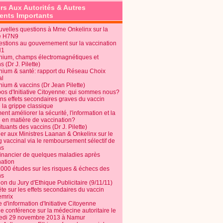
rs Aux Autorités & Autres
nts Importants
uvelles questions à Mme Onkelinx sur la
e H7N9
estions au gouvernement sur la vaccination
N1
nium, champs électromagnétiques et
s (Dr J. Pilette)
nium & santé: rapport du Réseau Choix
al
nium & vaccins (Dr Jean Pilette)
pos d'Initiative Citoyenne: qui sommes nous?
ins effets secondaires graves du vaccin
 la grippe classique
t améliorer la sécurité, l'information et la
é en matière de vaccination?
tuants des vaccins (Dr J. Pilette)
ier aux Ministres Laanan & Onkelinx sur le
g vaccinal via le remboursement sélectif de
ns
financier de quelques maladies après
nation
1000 études sur les risques & échecs des
ns
on du Jury d'Ethique Publicitaire (9/11/11)
e sur les effets secondaires du vaccin
mrix
e d'information d'Initiative Citoyenne
e conférence sur la médecine autoritaire le
edi 29 novembre 2013 à Namur