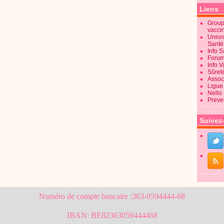
Liens
Groupe
vacci
Union
Sant
Info 
Forum
Info 
Sûret
Associ
Ligue 
Nello
Preve
Suivez
Numéro de compte bancaire :363-0594444-68
IBAN: BE82363059444468