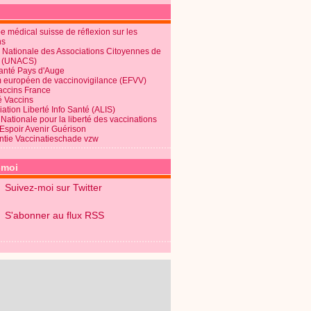
 médical suisse de réflexion sur les
ns
 Nationale des Associations Citoyennes de
é (UNACS)
Santé Pays d'Auge
 européen de vaccinovigilance (EFVV)
Vaccins France
é Vaccins
ation Liberté Info Santé (ALIS)
Nationale pour la liberté des vaccinations
 Espoir Avenir Guérison
ntie Vaccinatieschade vzw
-moi
Suivez-moi sur Twitter
S'abonner au flux RSS