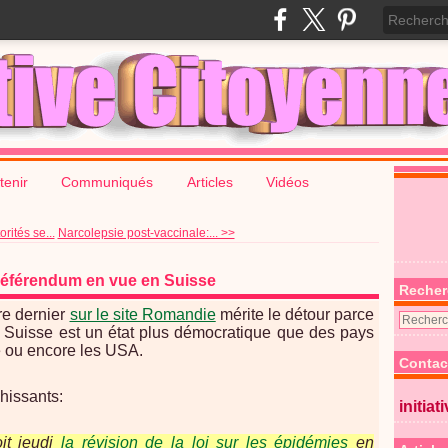
tenir
Communiqués
Articles
Vidéos
rités se...
Narcolepsie post-vaccinale:... >>
 référendum en vue en Suisse
Recher
re dernier
sur le site Romandie
mérite le détour parce
la Suisse est un état plus démocratique que des pays
 ou encore les USA.
Contac
îchissants:
initiat
it jeudi
la révision de la loi sur les épidémies
en