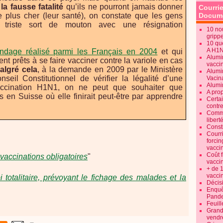
à
la fausse fatalité
qu’ils ne pourront jamais donner
Courrie
de plus cher (leur santé), on constate que les gens
Docume
 triste sort de mouton avec une résignation
10 no
gripp
10 qu
A H1
ndage réalisé parmi les Français en 2004
et qui
Alumi
nt prêts à se faire vacciner contre la variole en cas
vaccin
algré cela
, à la demande en 2009 par le Ministère
Alumi
seil Constitutionnel de vérifier la légalité d’une
Vacin
Alumi
vaccination H1N1, on ne peut que souhaiter que
A pro
 en Suisse où elle finirait peut-être par apprendre
Certa
contre
Commen
libert
Consti
Courr
forcin
vacci
Coût 
vaccinations obligatoires
"
vacci
+ de 
vacci
i totalitaire, prévoyant le fichage des malades et la
Décisi
Enquêt
Pande
Feuill
Grand
vendr