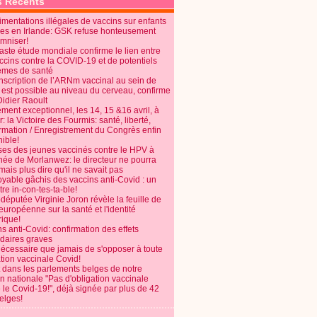
s Récents
mentations illégales de vaccins sur enfants
es en Irlande: GSK refuse honteusement
emniser!
aste étude mondiale confirme le lien entre
ccins contre la COVID-19 et de potentiels
èmes de santé
anscription de l’ARNm vaccinal au sein de
 est possible au niveau du cerveau, confirme
Didier Raoult
ent exceptionnel, les 14, 15 &16 avril, à
 la Victoire des Fourmis: santé, liberté,
ormation / Enregistrement du Congrès enfin
ible!
ses des jeunes vaccinés contre le HPV à
énée de Morlanwez: le directeur ne pourra
ais plus dire qu'il ne savait pas
oyable gâchis des vaccins anti-Covid : un
re in-con-tes-ta-ble!
députée Virginie Joron révèle la feuille de
européenne sur la santé et l'identité
ique!
s anti-Covid: confirmation des effets
daires graves
nécessaire que jamais de s'opposer à toute
tion vaccinale Covid!
 dans les parlements belges de notre
on nationale "Pas d'obligation vaccinale
 le Covid-19!", déjà signée par plus de 42
elges!