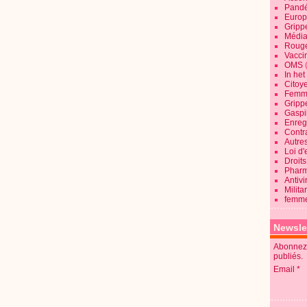
Pandé
Europ
Gripp
Média
Roug
Vaccin
OMS
In he
Citoy
Femme
Gripp
Gaspil
Enregi
Contra
Autre
Loi d'
Droits
Pharm
Antivi
Milita
femme
Newsle
Abonnez-
publiés.
Email