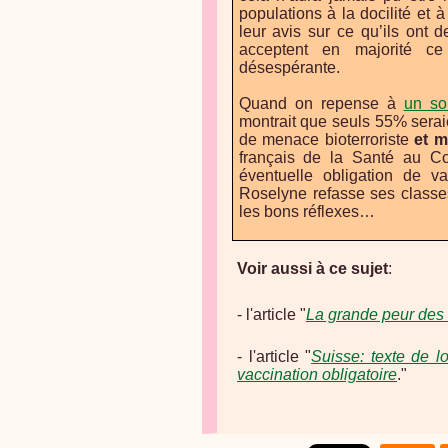
populations à la docilité et 
leur avis sur ce qu’ils ont 
acceptent en majorité ce
désespérante.
Quand on repense à
un so
montrait que seuls 55% seraie
de menace bioterroriste
et m
français de la Santé au Con
éventuelle obligation de 
Roselyne refasse ses classes
les bons réflexes…
Voir aussi à ce sujet
:
- l'article "
La grande peur des 
- l'article "
Suisse: texte de lo
vaccination obligatoire
."