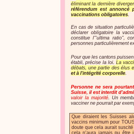
éliminant la dernière diverg
référendum est annoncé po
vaccinations obligatoires
.
En cas de situation particuli
déclarer obligatoire la vac
constitue l'"ultima ratio",
personnes particulièrement ex
Pour que les cantons puissent y
établi, précise la loi.
La vacci
débats, une partie des élus e
et à l'intégrité corporelle
.
Personne ne sera pourtant 
Suisse, il est interdit d'ad
valoir la majorité
. Un membre
vacciner ne pourrait par exem
Que diraient les Suisses a
vaccins minimum pour TOUS 
doute que cela aurait suscit
cela n’aura jamais pu être 