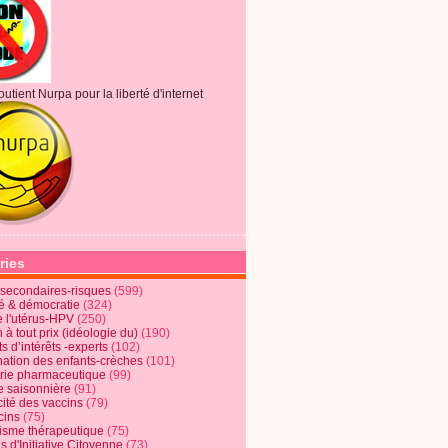
outient Nurpa pour la liberté d'internet
ries
s secondaires-risques
(599)
té & démocratie
(324)
e l'utérus-HPV
(250)
 à tout prix (idéologie du)
(190)
ts d’intérêts -experts
(102)
nation des enfants-crèches
(101)
trie pharmaceutique
(99)
e saisonnière
(91)
cité des vaccins
(79)
cins
(75)
lisme thérapeutique
(75)
s d'Initiative Citoyenne
(73)