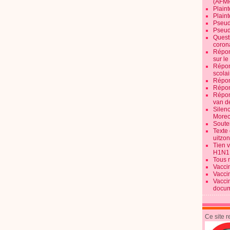
(AFM
Plaint
Plain
Pseud
Pseud
Quest
corona
Répon
sur l
Répon
scolai
Répon
Répon
Répon
van d
Silen
Morec
Souten
Texte 
uitzo
Tien 
H1N1
Tous 
Vacci
Vacci
Vacci
docum
Ce site 