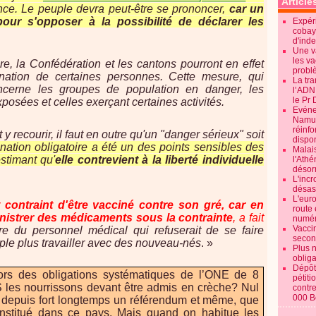
Article
ence. Le peuple devra peut-être se prononcer,
car un
ur s'opposer à la possibilité de déclarer les
Expéri
cobay
d'ind
Une v
les va
ère, la Confédération et les cantons pourront en effet
probl
cination de certaines personnes. Cette mesure, qui
La tr
 concerne les groupes de population en danger, les
l’ADN
le Pr 
posées et celles exerçant certaines activités.
Evénem
Namur:
réinf
 recourir, il faut en outre qu'un "danger sérieux" soit
dispon
nation obligatoire a été un des points sensibles des
Malai
stimant qu'
elle contrevient à la liberté individuelle
l'Ath
désorm
L'incr
désast
L'euro
contraint d'être vacciné contre son gré, car en
route 
ministrer des médicaments sous la contrainte
, a fait
numér
Vaccin
 du personnel médical qui refuserait de se faire
secon
ple plus travailler avec des nouveau-nés
. »
Plus 
obliga
Dépôt
lors des obligations systématiques de l’ONE de 8
pétiti
les nourrissons devant être admis en crèche? Nul
contre
000 B
é depuis fort longtemps un référendum et même, que
institué dans ce pays. Mais quand on habitue les