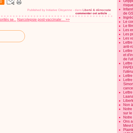
Grippe
0
risque
Infanr
Published by Initiative Citoyenne
-
dans
Liberté & démocratie
de G
commenter cet article
…
Ingré
rités se...
Narcolepsie post-vaccinale:... >>
Le co
Le fil
Les e
Les pr
Les v
Lettr
anti-r
Lettre
et d'i
de l'u
Lettr
FAPEO
l'utéru
Lettre
Lettr
Simone
cancer
Lettr
Laana
Libert
Non à 
Notre
sur l
Notre
Ons a
Mevr.
Plain