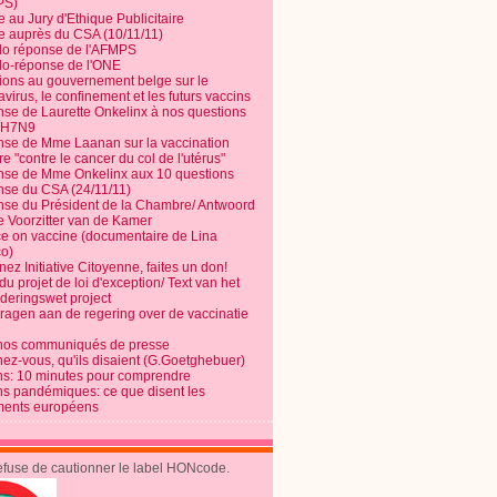
PS)
e au Jury d'Ethique Publicitaire
te auprès du CSA (10/11/11)
o réponse de l'AFMPS
o-réponse de l'ONE
ions au gouvernement belge sur le
virus, le confinement et les futurs vaccins
se de Laurette Onkelinx à nos questions
e H7N9
se de Mme Laanan sur la vaccination
re "contre le cancer du col de l'utérus"
se de Mme Onkelinx aux 10 questions
se du CSA (24/11/11)
se du Président de la Chambre/ Antwoord
e Voorzitter van de Kamer
ce on vaccine (documentaire de Lina
o)
ez Initiative Citoyenne, faites un don!
du projet de loi d'exception/ Text van het
nderingswet project
vragen aan de regering over de vaccinatie
nos communiqués de presse
nez-vous, qu'ils disaient (G.Goetghebuer)
ns: 10 minutes pour comprendre
ns pandémiques: ce que disent les
ents européens
refuse de cautionner le label HONcode.