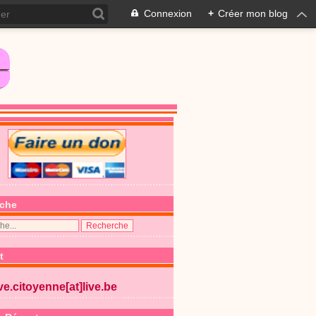
Connexion
+
Créer mon blog
che
t
ive.citoyenne[at]live.be