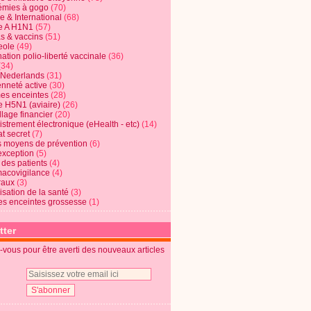
mies à gogo
(70)
e & International
(68)
e A H1N1
(57)
s & vaccins
(51)
eole
(49)
ation polio-liberté vaccinale
(36)
(34)
t Nederlands
(31)
enneté active
(30)
s enceintes
(28)
e H5N1 (aviaire)
(26)
lage financier
(20)
strement électronique (eHealth - etc)
(14)
t secret
(7)
s moyens de prévention
(6)
exception
(5)
 des patients
(4)
acovigilance
(4)
raux
(3)
risation de la santé
(3)
s enceintes grossesse
(1)
tter
vous pour être averti des nouveaux articles