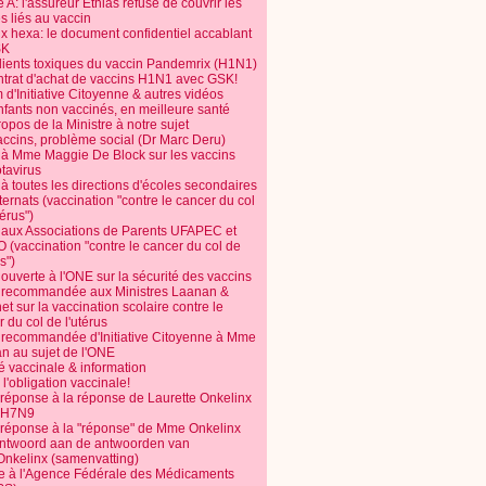
 A: l'assureur Ethias refuse de couvrir les
s liés au vaccin
ix hexa: le document confidentiel accablant
SK
dients toxiques du vaccin Pandemrix (H1N1)
ntrat d'achat de vaccins H1N1 avec GSK!
m d'Initiative Citoyenne & autres vidéos
nfants non vaccinés, en meilleure santé
opos de la Ministre à notre sujet
accins, problème social (Dr Marc Deru)
e à Mme Maggie De Block sur les vaccins
otavirus
 à toutes les directions d'écoles secondaires
nternats (vaccination "contre le cancer du col
térus")
e aux Associations de Parents UFAPEC et
 (vaccination "contre le cancer du col de
s")
 ouverte à l'ONE sur la sécurité des vaccins
e recommandée aux Ministres Laanan &
t sur la vaccination scolaire contre le
 du col de l'utérus
e recommandée d'Initiative Citoyenne à Mme
n au sujet de l'ONE
é vaccinale & information
l'obligation vaccinale!
 réponse à la réponse de Laurette Onkelinx
e H7N9
 réponse à la "réponse" de Mme Onkelinx
ntwoord aan de antwoorden van
Onkelinx (samenvatting)
te à l'Agence Fédérale des Médicaments