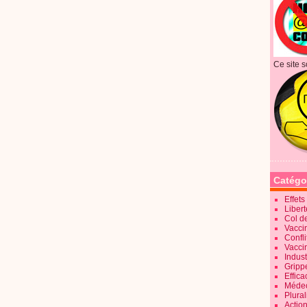
Ce site s
Catégo
Effet
Liber
Col d
Vaccin
Confli
Vacci
Indus
Gripp
Effica
Méde
Plura
Action