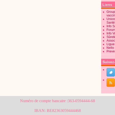
Liens
Groupe
vacci
Union
Sant
Info 
Forum
Info 
Sûret
Associ
Ligue 
Nello
Preve
Suivez
Numéro de compte bancaire :363-0594444-68
IBAN: BE82363059444468