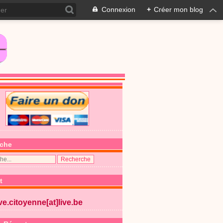
Connexion
+
Créer mon blog
che
t
ive.citoyenne[at]live.be