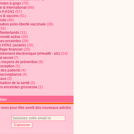
mies à gogo
(70)
e & International
(68)
e A H1N1
(57)
s & vaccins
(51)
eole
(49)
ation polio-liberté vaccinale
(36)
(34)
t Nederlands
(31)
enneté active
(30)
s enceintes
(28)
e H5N1 (aviaire)
(26)
lage financier
(20)
strement électronique (eHealth - etc)
(14)
t secret
(7)
s moyens de prévention
(6)
exception
(5)
 des patients
(4)
acovigilance
(4)
raux
(3)
risation de la santé
(3)
s enceintes grossesse
(1)
tter
vous pour être averti des nouveaux articles