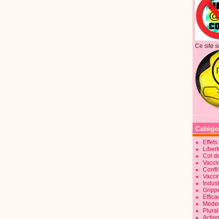
Ce site s
Catégo
Effet
Liber
Col d
Vaccin
Confli
Vacci
Indus
Gripp
Effica
Méde
Plura
Action