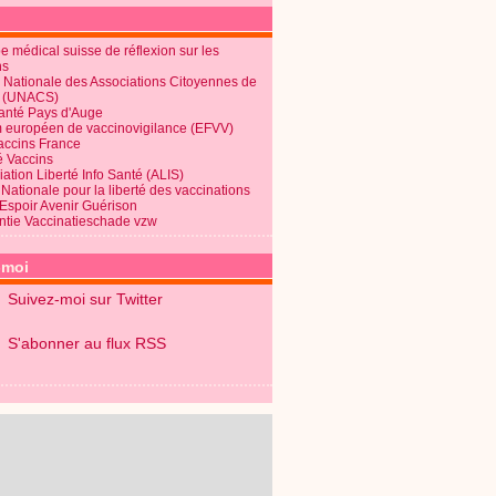
 médical suisse de réflexion sur les
ns
 Nationale des Associations Citoyennes de
é (UNACS)
Santé Pays d'Auge
 européen de vaccinovigilance (EFVV)
Vaccins France
é Vaccins
ation Liberté Info Santé (ALIS)
Nationale pour la liberté des vaccinations
 Espoir Avenir Guérison
ntie Vaccinatieschade vzw
-moi
Suivez-moi sur Twitter
S'abonner au flux RSS