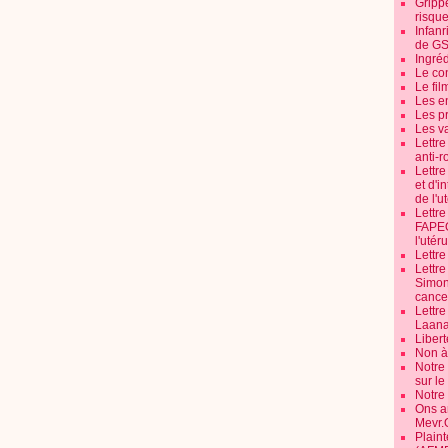
Grippe
risque
Infanr
de G
Ingré
Le co
Le fil
Les e
Les pr
Les v
Lettr
anti-r
Lettre
et d'i
de l'u
Lettr
FAPEO
l'utéru
Lettre
Lettr
Simone
cancer
Lettr
Laana
Libert
Non à 
Notre
sur l
Notre
Ons a
Mevr.
Plain