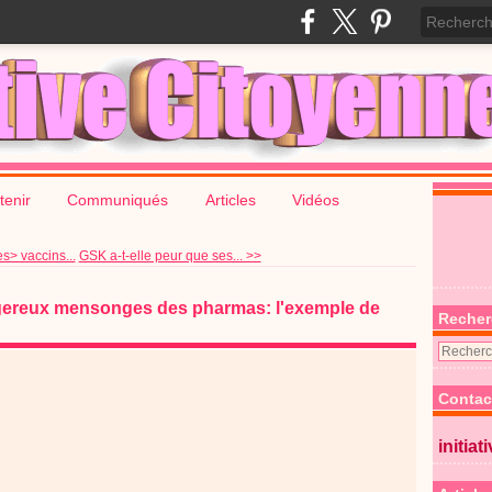
tenir
Communiqués
Articles
Vidéos
s> vaccins...
GSK a-t-elle peur que ses... >>
gereux mensonges des pharmas: l'exemple de
Recher
Contac
initiat