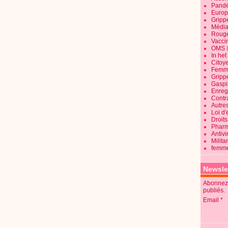
Pandé
Europ
Gripp
Média
Roug
Vaccin
OMS
In he
Citoy
Femme
Gripp
Gaspil
Enregi
Contra
Autre
Loi d'
Droits
Pharm
Antivi
Milita
femme
Newsle
Abonnez-
publiés.
Email