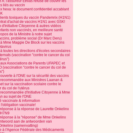
 A: l'assureur Ethias refuse de couvrir les
s liés au vaccin
ix hexa: le document confidentiel accablant
SK
dients toxiques du vaccin Pandemrix (H1N1)
ntrat d'achat de vaccins H1N1 avec GSK!
m d'Initiative Citoyenne & autres vidéos
nfants non vaccinés, en meilleure santé
opos de la Ministre à notre sujet
accins, problème social (Dr Marc Deru)
e à Mme Maggie De Block sur les vaccins
otavirus
 à toutes les directions d'écoles secondaires
nternats (vaccination "contre le cancer du col
térus")
e aux Associations de Parents UFAPEC et
 (vaccination "contre le cancer du col de
s")
 ouverte à l'ONE sur la sécurité des vaccins
e recommandée aux Ministres Laanan &
t sur la vaccination scolaire contre le
 du col de l'utérus
e recommandée d'Initiative Citoyenne à Mme
n au sujet de l'ONE
é vaccinale & information
l'obligation vaccinale!
 réponse à la réponse de Laurette Onkelinx
e H7N9
 réponse à la "réponse" de Mme Onkelinx
ntwoord aan de antwoorden van
Onkelinx (samenvatting)
te à l'Agence Fédérale des Médicaments