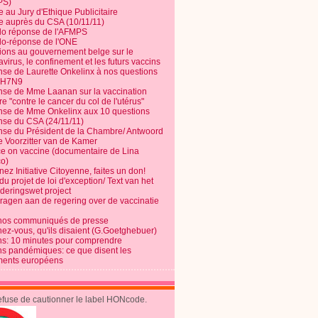
PS)
e au Jury d'Ethique Publicitaire
te auprès du CSA (10/11/11)
o réponse de l'AFMPS
o-réponse de l'ONE
ions au gouvernement belge sur le
virus, le confinement et les futurs vaccins
se de Laurette Onkelinx à nos questions
e H7N9
se de Mme Laanan sur la vaccination
re "contre le cancer du col de l'utérus"
se de Mme Onkelinx aux 10 questions
se du CSA (24/11/11)
se du Président de la Chambre/ Antwoord
e Voorzitter van de Kamer
ce on vaccine (documentaire de Lina
o)
ez Initiative Citoyenne, faites un don!
du projet de loi d'exception/ Text van het
nderingswet project
vragen aan de regering over de vaccinatie
nos communiqués de presse
nez-vous, qu'ils disaient (G.Goetghebuer)
ns: 10 minutes pour comprendre
ns pandémiques: ce que disent les
ents européens
refuse de cautionner le label HONcode.