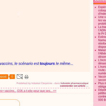
Article
Expéri
cobay
d'ind
Une v
les va
probl
La tr
l’ADN
le Pr 
Evénem
Namur:
réinf
dispon
Malai
l'Ath
désorm
L'incr
vaccins, le scénario est
toujours
le même...
désast
L'euro
route 
numér
epost
0
Vaccin
secon
Plus 
Published by Initiative Citoyenne
-
dans
Industrie pharmaceutique
commenter cet article
…
obliga
Dépôt
s> vaccins...
GSK a-t-elle peur que ses... >>
pétiti
contre
000 B