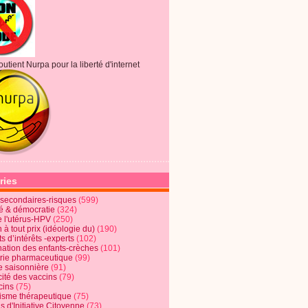
outient Nurpa pour la liberté d'internet
ries
s secondaires-risques
(599)
té & démocratie
(324)
e l'utérus-HPV
(250)
 à tout prix (idéologie du)
(190)
ts d’intérêts -experts
(102)
nation des enfants-crèches
(101)
trie pharmaceutique
(99)
e saisonnière
(91)
cité des vaccins
(79)
cins
(75)
lisme thérapeutique
(75)
s d'Initiative Citoyenne
(73)