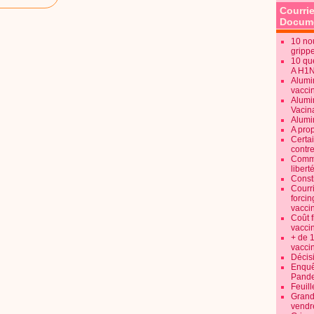
Courrie
Docume
10 no
gripp
10 qu
A H1
Alumi
vaccin
Alumi
Vacin
Alumi
A pro
Certa
contre
Commen
libert
Consti
Courr
forcin
vacci
Coût 
vacci
+ de 
vacci
Décisi
Enquêt
Pande
Feuill
Grand
vendr