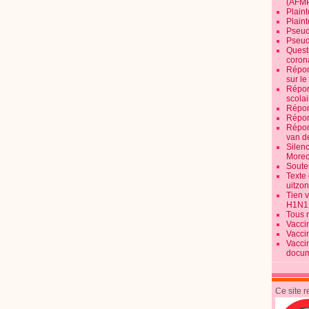
(AFM
Plaint
Plain
Pseud
Pseud
Quest
corona
Répon
sur l
Répon
scolai
Répon
Répon
Répon
van d
Silen
Morec
Souten
Texte 
uitzo
Tien 
H1N1
Tous 
Vacci
Vacci
Vacci
docum
Ce site 