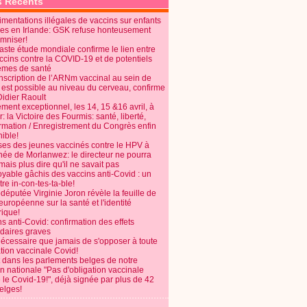
s Récents
mentations illégales de vaccins sur enfants
es en Irlande: GSK refuse honteusement
emniser!
aste étude mondiale confirme le lien entre
ccins contre la COVID-19 et de potentiels
èmes de santé
anscription de l’ARNm vaccinal au sein de
 est possible au niveau du cerveau, confirme
Didier Raoult
ent exceptionnel, les 14, 15 &16 avril, à
 la Victoire des Fourmis: santé, liberté,
ormation / Enregistrement du Congrès enfin
ible!
ses des jeunes vaccinés contre le HPV à
énée de Morlanwez: le directeur ne pourra
ais plus dire qu'il ne savait pas
oyable gâchis des vaccins anti-Covid : un
re in-con-tes-ta-ble!
députée Virginie Joron révèle la feuille de
européenne sur la santé et l'identité
ique!
s anti-Covid: confirmation des effets
daires graves
nécessaire que jamais de s'opposer à toute
tion vaccinale Covid!
 dans les parlements belges de notre
on nationale "Pas d'obligation vaccinale
 le Covid-19!", déjà signée par plus de 42
elges!