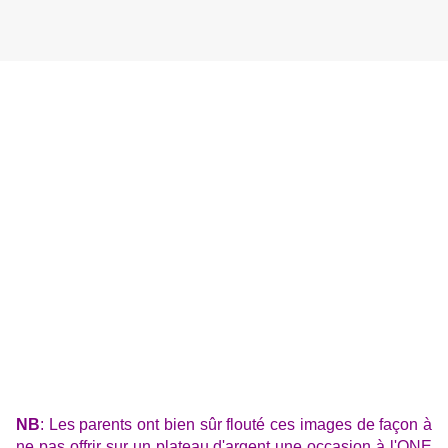
NB
: Les parents ont bien sûr flouté ces images de façon à
ne pas offrir sur un plateau d'argent une occasion à l'ONE