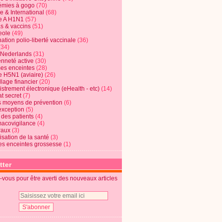
mies à gogo
(70)
e & International
(68)
e A H1N1
(57)
s & vaccins
(51)
eole
(49)
ation polio-liberté vaccinale
(36)
(34)
t Nederlands
(31)
enneté active
(30)
s enceintes
(28)
e H5N1 (aviaire)
(26)
lage financier
(20)
strement électronique (eHealth - etc)
(14)
t secret
(7)
s moyens de prévention
(6)
exception
(5)
 des patients
(4)
acovigilance
(4)
raux
(3)
risation de la santé
(3)
s enceintes grossesse
(1)
tter
vous pour être averti des nouveaux articles