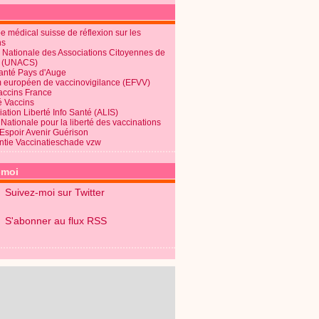
 médical suisse de réflexion sur les
ns
 Nationale des Associations Citoyennes de
é (UNACS)
Santé Pays d'Auge
 européen de vaccinovigilance (EFVV)
Vaccins France
é Vaccins
ation Liberté Info Santé (ALIS)
Nationale pour la liberté des vaccinations
 Espoir Avenir Guérison
ntie Vaccinatieschade vzw
-moi
Suivez-moi sur Twitter
S'abonner au flux RSS