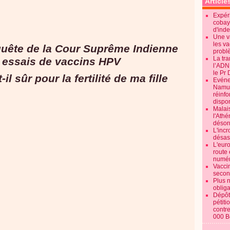
Article
Expéri
cobay
d'ind
Une v
les va
nquête de la Cour Suprême Indienne
probl
La tr
 essais de vaccins HPV
l’ADN
le Pr 
Evénem
Namur:
réinf
dispon
Malai
l'Ath
désorm
L'incr
désast
L'euro
route 
numér
Vaccin
secon
Plus 
obliga
Dépôt
pétiti
contre
000 B