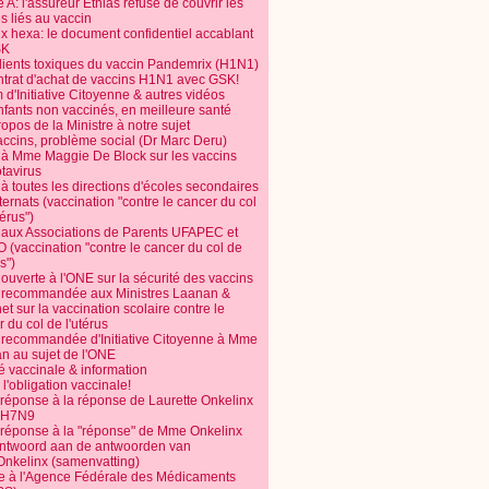
 A: l'assureur Ethias refuse de couvrir les
s liés au vaccin
ix hexa: le document confidentiel accablant
SK
dients toxiques du vaccin Pandemrix (H1N1)
ntrat d'achat de vaccins H1N1 avec GSK!
m d'Initiative Citoyenne & autres vidéos
nfants non vaccinés, en meilleure santé
opos de la Ministre à notre sujet
accins, problème social (Dr Marc Deru)
e à Mme Maggie De Block sur les vaccins
otavirus
 à toutes les directions d'écoles secondaires
nternats (vaccination "contre le cancer du col
térus")
e aux Associations de Parents UFAPEC et
 (vaccination "contre le cancer du col de
s")
 ouverte à l'ONE sur la sécurité des vaccins
e recommandée aux Ministres Laanan &
t sur la vaccination scolaire contre le
 du col de l'utérus
e recommandée d'Initiative Citoyenne à Mme
n au sujet de l'ONE
é vaccinale & information
l'obligation vaccinale!
 réponse à la réponse de Laurette Onkelinx
e H7N9
 réponse à la "réponse" de Mme Onkelinx
ntwoord aan de antwoorden van
Onkelinx (samenvatting)
te à l'Agence Fédérale des Médicaments