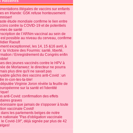
s Récents
mentations illégales de vaccins sur enfants
es en Irlande: GSK refuse honteusement
emniser!
aste étude mondiale confirme le lien entre
ccins contre la COVID-19 et de potentiels
èmes de santé
anscription de l’ARNm vaccinal au sein de
 est possible au niveau du cerveau, confirme
Didier Raoult
ent exceptionnel, les 14, 15 &16 avril, à
 la Victoire des Fourmis: santé, liberté,
ormation / Enregistrement du Congrès enfin
ible!
ses des jeunes vaccinés contre le HPV à
énée de Morlanwez: le directeur ne pourra
ais plus dire qu'il ne savait pas
oyable gâchis des vaccins anti-Covid : un
re in-con-tes-ta-ble!
députée Virginie Joron révèle la feuille de
européenne sur la santé et l'identité
ique!
s anti-Covid: confirmation des effets
daires graves
nécessaire que jamais de s'opposer à toute
tion vaccinale Covid!
 dans les parlements belges de notre
on nationale "Pas d'obligation vaccinale
 le Covid-19!", déjà signée par plus de 42
elges!