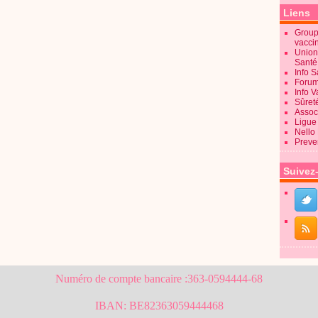
Liens
Groupe
vacci
Union
Sant
Info 
Forum
Info 
Sûret
Associ
Ligue 
Nello
Preve
Suivez
Numéro de compte bancaire :363-0594444-68
IBAN: BE82363059444468