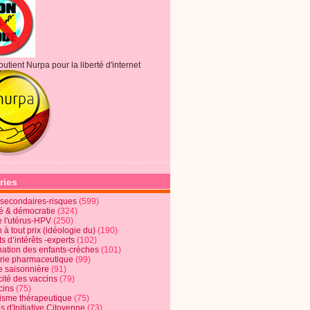
outient Nurpa pour la liberté d'internet
ries
s secondaires-risques
(599)
té & démocratie
(324)
e l'utérus-HPV
(250)
 à tout prix (idéologie du)
(190)
ts d’intérêts -experts
(102)
nation des enfants-crèches
(101)
trie pharmaceutique
(99)
e saisonnière
(91)
cité des vaccins
(79)
cins
(75)
lisme thérapeutique
(75)
s d'Initiative Citoyenne
(73)