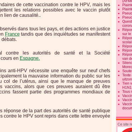
(AFM
ndaires de cette vaccination contre le HPV, mais les
Plaint
Plain
ettent les relations possibles avec le vaccin plutôt
Pseud
n lien de causalité..
Pseud
Quest
corona
observés dans tous les pays, et des actions en justice
Répon
’en
France
tandis que des inquiétudes se manifestent
sur l
Répon
e débats.
scolai
Répon
Répon
l contre les autorités de santé et la Société
Répon
 cours en
Espagne.
van d
Silen
Morec
cins anti-HPV nécessite une enquête sur neuf chefs
Souten
Texte 
cipalement la mauvaise information du public sur les
uitzo
 col de l’utérus, ainsi que le manque de preuves
Tien 
des vaccins, alors que ces preuves auraient dû être
H1N1
ccins fassent partie des programmes mondiaux de
Tous 
Vacci
Vacci
Vacci
docum
s réponse de la part des autorités de santé publique
ns contre le HPV sont repris dans cette lettre envoyée
Ce site 