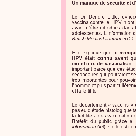
Un manque de sécurité et d’
Le Dr Deirdre Little, gynéc
vaccins contre le HPV n’ont
avant d’être introduits dan
adolescentes. L’information 
British Medical Journal
en 20
Elle explique que l
e manque
HPV était connu avant qu
mondiaux de vaccination
.
important parce que ces étud
secondaires qui pourraient s
très importantes pour pouvoi
l’homme et plus particulièrem
et la fertilité.
Le département « vaccins » 
pas eu d’étude histologique fa
la fertilité après vaccinatio
l'intérêt du public grâce à 
Information Ac
t) et elle est c