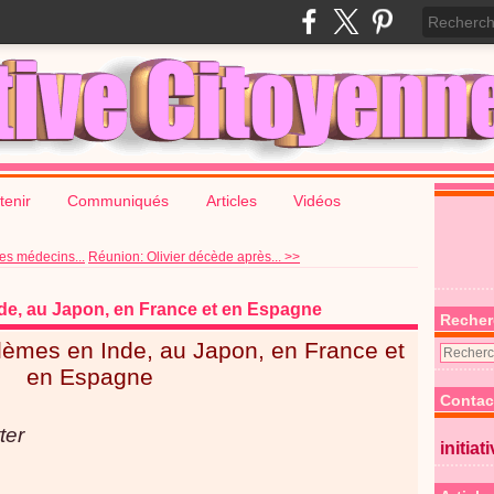
tenir
Communiqués
Articles
Vidéos
es médecins...
Réunion: Olivier décède après... >>
de, au Japon, en France et en Espagne
Recher
èmes en Inde, au Japon, en France et
en Espagne
Contac
initiat