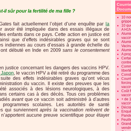
Courrie
Docume
-il sûr pour la fertilité de ma fille ?
10 no
gripp
ates fait actuellement l’objet d’une enquête par
la
10 qu
 avoir été impliquée dans des essais illégaux de
A H1
Alumi
es enfants dans ce pays. Cette action en justice est
vaccin
nsi que d’effets indésirables graves qui se sont
Alumi
les indiennes au cours d’essais à grande échelle du
Vacin
i ont débuté en Inde en 2009
sans le consentement
Alumi
A pro
Certa
contre
Commen
s en justice concernant les dangers des vaccins HPV.
libert
e Japon
, le vaccin HPV a été retiré du programme des
Consti
uite des effets indésirables graves qu’ont vécus
Courr
forcin
inistration du vaccin. Il existe des preuves que les
vacci
été associés à des lésions neurologiques, à des
Coût 
ans certains cas à des décès. Tous ces problèmes
vacci
tudiés
avant
que ce vaccin soit administré à d'autres
+ de 
vacci
 programmes scolaires. Les autorités de santé
Décisi
es qui surviennent
après la vaccination relèvent de
Enquêt
n’apportent aucune preuve scientifique pour étayer
Pande
Feuill
Grand
vendr