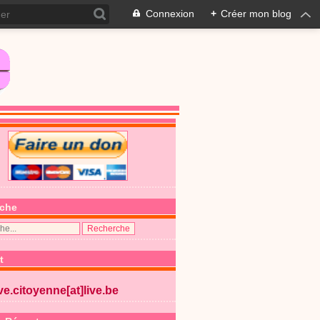
Connexion
+
Créer mon blog
che
t
ive.citoyenne[at]live.be