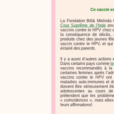
Ce vaccin est
La Fondation Bill
& Melinda G
Cour Suprême de l’Inde
pour
vaccins contre le HPV chez d
la conséquence de décès, ai
produits chez des jeunes fil
vaccin contre le HPV, et qu
éclairé des parents
.
Il y a aussi d’autres action
Dans certains pays comme
l
vaccins recommandés à la s
certaines femmes après l’adm
vaccins contre le HPV ont 
maladies auto-immunes et d
doivent être sérieusement é
adolescentes au cours de
prétendent que les problèm
« coïncidences »,
mais elles 
leurs affirmations!