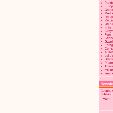
Pandé
Europ
Gripp
Média
Roug
Vaccin
OMS
In he
Citoy
Femme
Gripp
Gaspil
Enregi
Contra
Autre
Loi d'
Droits
Pharm
Antivi
Milita
femme
Newsle
Abonnez-
publiés.
Email