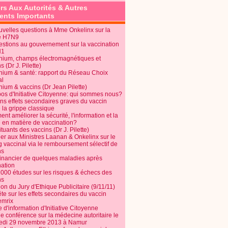
rs Aux Autorités & Autres
nts Importants
uvelles questions à Mme Onkelinx sur la
e H7N9
estions au gouvernement sur la vaccination
N1
nium, champs électromagnétiques et
s (Dr J. Pilette)
nium & santé: rapport du Réseau Choix
al
nium & vaccins (Dr Jean Pilette)
pos d'Initiative Citoyenne: qui sommes nous?
ins effets secondaires graves du vaccin
 la grippe classique
t améliorer la sécurité, l'information et la
é en matière de vaccination?
tuants des vaccins (Dr J. Pilette)
ier aux Ministres Laanan & Onkelinx sur le
g vaccinal via le remboursement sélectif de
ns
financier de quelques maladies après
nation
1000 études sur les risques & échecs des
ns
on du Jury d'Ethique Publicitaire (9/11/11)
e sur les effets secondaires du vaccin
mrix
e d'information d'Initiative Citoyenne
e conférence sur la médecine autoritaire le
edi 29 novembre 2013 à Namur