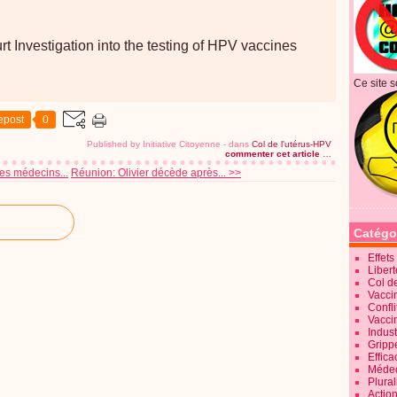
 Investigation into the testing of HPV vaccines
Ce site s
epost
0
Published by Initiative Citoyenne
-
dans
Col de l'utérus-HPV
commenter cet article
…
es médecins...
Réunion: Olivier décède après... >>
Catégo
Effet
Liber
Col d
Vaccin
Confli
Vacci
Indus
Gripp
Effica
Méde
Plura
Action