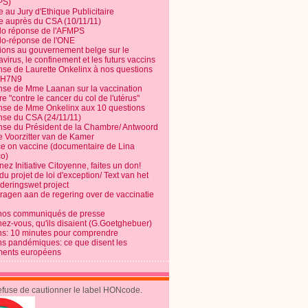
PS)
e au Jury d'Ethique Publicitaire
te auprès du CSA (10/11/11)
o réponse de l'AFMPS
o-réponse de l'ONE
ions au gouvernement belge sur le
virus, le confinement et les futurs vaccins
se de Laurette Onkelinx à nos questions
e H7N9
se de Mme Laanan sur la vaccination
re "contre le cancer du col de l'utérus"
se de Mme Onkelinx aux 10 questions
se du CSA (24/11/11)
se du Président de la Chambre/ Antwoord
e Voorzitter van de Kamer
ce on vaccine (documentaire de Lina
o)
ez Initiative Citoyenne, faites un don!
du projet de loi d'exception/ Text van het
nderingswet project
vragen aan de regering over de vaccinatie
nos communiqués de presse
nez-vous, qu'ils disaient (G.Goetghebuer)
ns: 10 minutes pour comprendre
ns pandémiques: ce que disent les
ents européens
refuse de cautionner le label HONcode.