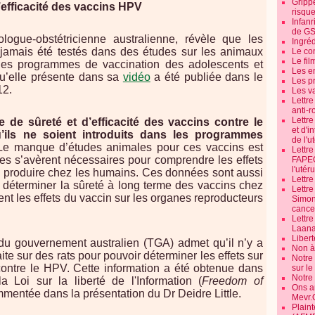
Grippe
efficacité des vaccins HPV
risque
Infanr
de G
ologue-obstétricienne australienne, révèle que les
Ingré
 jamais été testés dans des études sur les animaux
Le co
Le fil
s les programmes de vaccination des adolescents et
Les e
qu’elle présente dans sa
vidéo
a été publiée dans le
Les pr
12.
Les v
Lettr
anti-r
Lettre
 de sûreté et d’efficacité des vaccins contre le
et d'i
’ils ne soient introduits dans les programmes
de l'u
 Le manque d’études animales pour ces vaccins est
Lettr
es s’avèrent nécessaires pour comprendre les effets
FAPEO
l'utéru
e produire chez les humains. Ces données sont aussi
Lettre
r déterminer la sûreté à long terme des vaccins chez
Lettr
ent les effets du vaccin sur les organes reproducteurs
Simone
cancer
Lettr
Laana
Libert
du gouvernement australien (TGA) admet qu’il n’y a
Non à 
ite sur des rats pour pouvoir déterminer les effets sur
Notre
n contre le HPV. Cette information a été obtenue dans
sur l
Notre
la Loi sur la liberté de l'Information (
Freedom of
Ons a
ommentée dans la présentation du Dr Deidre Little.
Mevr.
Plain