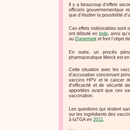
Il y a beaucoup d’effets seco
officiels gouvernementaux rej
que d’étudier la possibilité d’u
Ces effets indésirables sont 
ont débuté en
Inde
, ainsi qu
au
Danemark
et font l’objet d
En outre, un procès péna
pharmaceutique Merck est en
Cette situation avec les vac
d’accusation concernant prin
vaccins HPV et le cancer du
d’efficacité et de sécurité 
apportées avant que ces va
vaccination.
Les questions qui restent san
sur les ingrédients des vacci
à laTGA en
2011
.