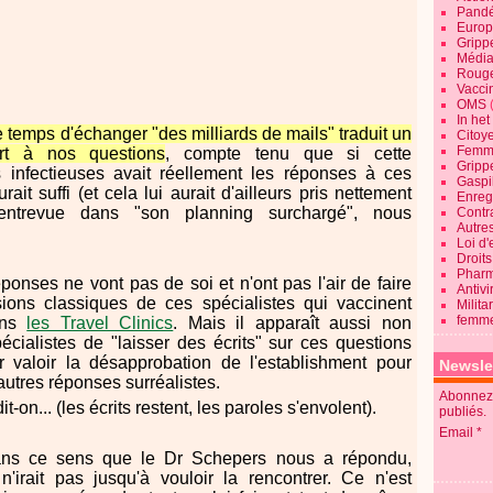
Pandé
Europ
Gripp
Média
Roug
Vaccin
OMS
In he
 temps d'échanger "des milliards de mails" traduit un
Citoy
Femme
rt à nos questions
, compte tenu que si cette
Gripp
nfectieuses avait réellement les réponses à ces
Gaspil
ait suffi (et cela lui aurait d'ailleurs pris nettement
Enregi
ntrevue dans "son planning surchargé", nous
Contra
Autre
Loi d'
Droits
Pharm
éponses ne vont pas de soi et n'ont pas l'air de faire
Antivi
sions classiques de ces spécialistes qui vaccinent
Milita
femme
ns
les Travel Clinics
. Mais il apparaît aussi non
ialistes de "laisser des écrits" sur ces questions
r valoir la désapprobation de l'establishment pour
Newsle
autres réponses surréalistes.
Abonnez-
it-on... (les écrits restent, les paroles s'envolent).
publiés.
Email
ans ce sens que le Dr Schepers nous a répondu,
'irait pas jusqu'à vouloir la rencontrer. Ce n'est