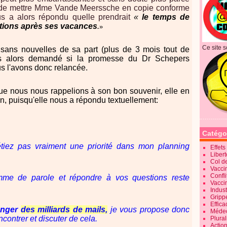
n de mettre Mme Vande Meerssche en copie conforme
s a alors répondu quelle prendrait
«
le temps de
tions après ses vacances
.
»
Ce site s
sans nouvelles de sa part (plus de 3 mois tout de
 alors demandé si la promesse du Dr Schepers
us l'avons donc relancée.
e nous nous rappelions à son bon souvenir, elle en
, puisqu'elle nous a répondu textuellement:
Catégo
tiez pas vraiment une priorité dans mon planning
Effet
Liber
Col d
Vaccin
Confli
mme de parole et répondre à vos questions reste
Vacci
Indus
Gripp
Effica
hanger
des milliards de mails,
je vous propose donc
Méde
ncontrer et discuter de cela.
Plura
Action