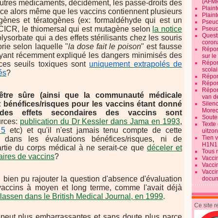
(AFM
autres médicaments, décidément, les passe-droits des
Plaint
et ce alors même que les vaccins contiennent plusieurs
Plain
ènes et tératogènes (ex: formaldéhyde qui est un
Pseud
 CICR, le thiomersal qui est mutagène selon
la notice
Pseud
Quest
olysorbate qui a des effets stérilisants chez les souris
corona
orie selon laquelle "
la dose fait le poison
" est fausse
Répon
ayant récemment expliqué les dangers minimisés des
sur l
Répon
 ces seuils toxiques sont
uniquement extrapolés de
scolai
és
?
Répon
Répon
Répon
tre sûre (ainsi que la communauté médicale
van d
 bénéfices/risques pour les vaccins étant donné
Silen
Morec
s effets secondaires des vaccins sont
Souten
rces:
publication du Dr Kessler dans Jama en 1993
,
Texte 
 5
etc) et qu'il n'est jamais tenu compte de cette
uitzo
Tien 
on dans les évaluations bénéfices/risques, ni de
H1N1
artie du corps médical à ne serait-ce que
déceler et
Tous 
aires de vaccins
?
Vacci
Vacci
Vacci
i bien pu rajouter la question d'absence d'évaluation
docum
vaccins à moyen et long terme, comme l'avait déjà
Classen dans le British Medical Journal, en 1999
.
Ce site 
 peut plus embarrassantes et sans doute plus parce