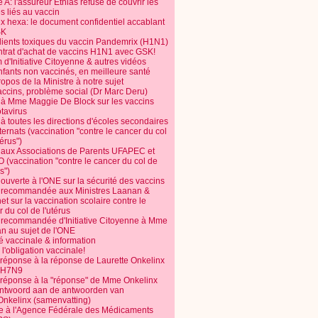
 A: l'assureur Ethias refuse de couvrir les
s liés au vaccin
ix hexa: le document confidentiel accablant
SK
dients toxiques du vaccin Pandemrix (H1N1)
ntrat d'achat de vaccins H1N1 avec GSK!
m d'Initiative Citoyenne & autres vidéos
nfants non vaccinés, en meilleure santé
opos de la Ministre à notre sujet
accins, problème social (Dr Marc Deru)
e à Mme Maggie De Block sur les vaccins
otavirus
 à toutes les directions d'écoles secondaires
nternats (vaccination "contre le cancer du col
térus")
e aux Associations de Parents UFAPEC et
 (vaccination "contre le cancer du col de
s")
 ouverte à l'ONE sur la sécurité des vaccins
e recommandée aux Ministres Laanan &
t sur la vaccination scolaire contre le
 du col de l'utérus
e recommandée d'Initiative Citoyenne à Mme
n au sujet de l'ONE
é vaccinale & information
l'obligation vaccinale!
 réponse à la réponse de Laurette Onkelinx
e H7N9
 réponse à la "réponse" de Mme Onkelinx
ntwoord aan de antwoorden van
Onkelinx (samenvatting)
te à l'Agence Fédérale des Médicaments