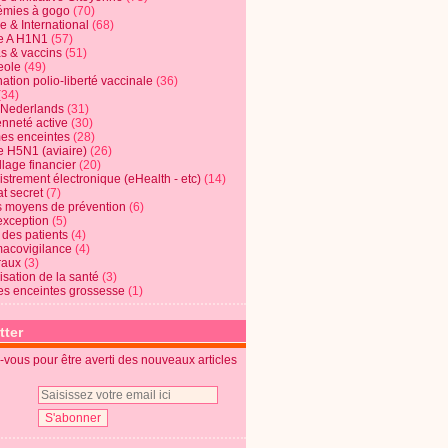
mies à gogo
(70)
e & International
(68)
e A H1N1
(57)
s & vaccins
(51)
eole
(49)
ation polio-liberté vaccinale
(36)
(34)
t Nederlands
(31)
enneté active
(30)
s enceintes
(28)
e H5N1 (aviaire)
(26)
lage financier
(20)
strement électronique (eHealth - etc)
(14)
t secret
(7)
s moyens de prévention
(6)
exception
(5)
 des patients
(4)
acovigilance
(4)
raux
(3)
risation de la santé
(3)
s enceintes grossesse
(1)
tter
vous pour être averti des nouveaux articles