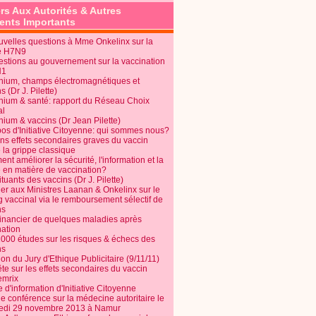
rs Aux Autorités & Autres
nts Importants
uvelles questions à Mme Onkelinx sur la
e H7N9
estions au gouvernement sur la vaccination
N1
nium, champs électromagnétiques et
s (Dr J. Pilette)
nium & santé: rapport du Réseau Choix
al
nium & vaccins (Dr Jean Pilette)
pos d'Initiative Citoyenne: qui sommes nous?
ins effets secondaires graves du vaccin
 la grippe classique
t améliorer la sécurité, l'information et la
é en matière de vaccination?
tuants des vaccins (Dr J. Pilette)
ier aux Ministres Laanan & Onkelinx sur le
g vaccinal via le remboursement sélectif de
ns
financier de quelques maladies après
nation
1000 études sur les risques & échecs des
ns
on du Jury d'Ethique Publicitaire (9/11/11)
e sur les effets secondaires du vaccin
mrix
e d'information d'Initiative Citoyenne
e conférence sur la médecine autoritaire le
edi 29 novembre 2013 à Namur