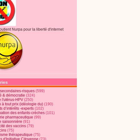
outient Nurpa pour la liberté d'internet
ries
s secondaires-risques
(599)
té & démocratie
(324)
e l'utérus-HPV
(250)
 à tout prix (idéologie du)
(190)
ts d’intérêts -experts
(102)
nation des enfants-crèches
(101)
trie pharmaceutique
(99)
e saisonnière
(91)
cité des vaccins
(79)
cins
(75)
lisme thérapeutique
(75)
s d'Initiative Citoyenne
(73)