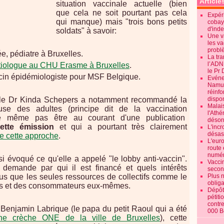
Article
situation vaccinale actuelle (bien
que cela ne soit pourtant pas cela
Expéri
qui manque) mais "trois bons petits
cobay
d'ind
soldats" à savoir:
Une v
les va
probl
e, pédiatre à Bruxelles.
La tr
l’ADN
ctiologue au CHU Erasme à Bruxelles
.
le Pr 
cin épidémiologiste pour MSF Belgique.
Evénem
Namur:
réinf
, le Dr Kinda Schepers a notamment recommandé la
dispon
Malai
euse des adultes (principe dit de la vaccination
l'Ath
ne même pas être au courant d'une publication
désorm
ette émission
et qui a pourtant très clairement
L'incr
désast
 de cette approche
.
L'euro
route 
numér
 évoqué ce qu'elle a appelé "le lobby anti-vaccin".
Vaccin
demande par qui il est financé et quels intérêts
secon
 plus que les seules ressources de collectifs comme le
Plus 
obliga
ens et des consommateurs eux-mêmes.
Dépôt
pétiti
contre
 Benjamin Labrique (le papa du petit Raoul qui a été
000 B
ne crèche ONE de la ville de Bruxelles
), cette