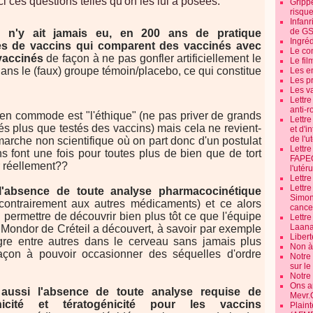
ci ces questions telles qu'on les lui a posées:
Grippe
risque
Infanr
de G
il n'y ait jamais eu, en 200 ans de pratique
Ingré
ques de vaccins qui comparent des vaccinés avec
Le co
vaccinés
de façon à ne pas gonfler artificiellement le
Le fil
ans le (faux) groupe témoin/placebo, ce qui constitue
Les e
Les pr
Les v
Lettr
anti-r
ien commode est "l'éthique" (ne pas priver de grands
Lettre
és plus que testés des vaccins) mais cela ne revient-
et d'i
de l'u
marche non scientifique où on part donc d'un postulat
Lettr
s font une fois pour toutes plus de bien que de tort
FAPEO
r réellement??
l'utéru
Lettre
Lettr
 l'absence de toute analyse pharmacocinétique
Simone
contrairement aux autres médicaments) et ce alors
cancer
u permettre de découvrir bien plus tôt ce que l'équipe
Lettr
Laana
ondor de Créteil a découvert, à savoir par exemple
Libert
gre entre autres dans le cerveau sans jamais plus
Non à 
façon à pouvoir occasionner des séquelles d'ordre
Notre
sur l
Notre
Ons a
 aussi l'absence de toute analyse requise de
Mevr.
nicité et tératogénicité pour les vaccins
Plain