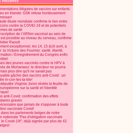
s Récents
mentations illégales de vaccins sur enfants
es en Irlande: GSK refuse honteusement
emniser!
aste étude mondiale confirme le lien entre
ccins contre la COVID-19 et de potentiels
èmes de santé
anscription de l’ARNm vaccinal au sein de
 est possible au niveau du cerveau, confirme
Didier Raoult
ent exceptionnel, les 14, 15 &16 avril, à
 la Victoire des Fourmis: santé, liberté,
ormation / Enregistrement du Congrès enfin
ible!
ses des jeunes vaccinés contre le HPV à
énée de Morlanwez: le directeur ne pourra
ais plus dire qu'il ne savait pas
oyable gâchis des vaccins anti-Covid : un
re in-con-tes-ta-ble!
députée Virginie Joron révèle la feuille de
européenne sur la santé et l'identité
ique!
s anti-Covid: confirmation des effets
daires graves
nécessaire que jamais de s'opposer à toute
tion vaccinale Covid!
 dans les parlements belges de notre
on nationale "Pas d'obligation vaccinale
 le Covid-19!", déjà signée par plus de 42
elges!