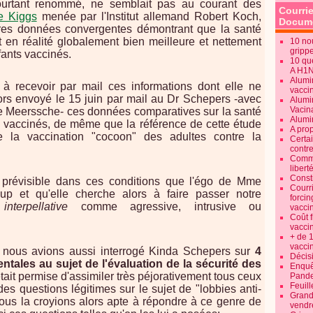
pourtant renommé, ne semblait pas au courant des
Courrie
de Kiggs
menée par l'Institut allemand Robert Koch,
Docume
utres données convergentes démontrant que la santé
 en réalité globalement bien meilleure et nettement
10 no
gripp
fants vaccinés.
10 qu
A H1
Alumi
e à recevoir par mail ces informations dont elle ne
vaccin
ors envoyé le 15 juin par mail au Dr Schepers -avec
Alumi
Vacin
Meerssche- ces données comparatives sur la santé
Alumi
 vaccinés, de même que la référence de cette étude
A pro
de la vaccination "cocoon" des adultes contre la
Certa
contre
Commen
libert
Consti
z prévisible dans ces conditions que l'égo de Mme
Courr
p et qu'elle cherche alors à faire passer notre
forcin
nterpellative
comme agressive, intrusive ou
vacci
Coût 
vacci
+ de 
vacci
ar nous avions aussi interrogé Kinda Schepers sur
4
Décisi
ales au sujet de l'évaluation de la sécurité des
Enquêt
'était permise d'assimiler très péjorativement tous ceux
Pande
Feuill
des questions légitimes sur le sujet de "lobbies anti-
Grand
 nous la croyions alors apte à répondre à ce genre de
vendr