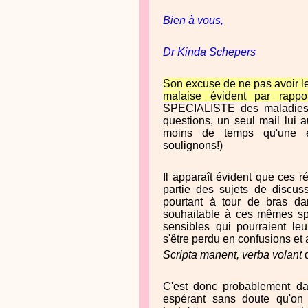
Bien à vous,
Dr Kinda Schepers
Son excuse de ne pas avoir le
malaise évident par rappo
SPECIALISTE des maladies i
questions, un seul mail lui aur
moins de temps qu'une e
soulignons!)
Il apparaît évident que ces r
partie des sujets de discus
pourtant à tour de bras da
souhaitable à ces mêmes spéc
sensibles qui pourraient leu
s'être perdu en confusions et 
Scripta manent, verba volant
d
C'est donc probablement d
espérant sans doute qu'on n