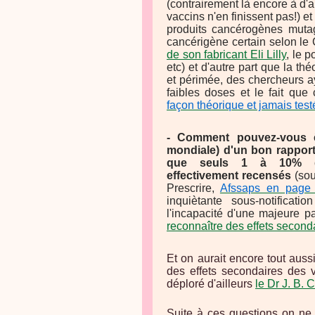
(contrairement là encore à d'
vaccins n'en finissent pas!) 
produits cancérogènes mutag
cancérigène certain selon le
de son fabricant Eli Lilly
, le p
etc) et d'autre part que la thé
et périmée, des chercheurs 
faibles doses et le fait que
façon théorique et jamais test
- Comment pouvez-vous ê
mondiale) d'un bon rapport
que seuls 1 à 10% de
effectivement recensés
(sou
Prescrire,
Afssaps en page
inquiètante sous-notificati
l'incapacité d'une majeure p
reconnaître des effets second
Et on aurait encore tout auss
des effets secondaires des 
déploré d'ailleurs
le Dr J. B. 
Suite à ces questions on ne