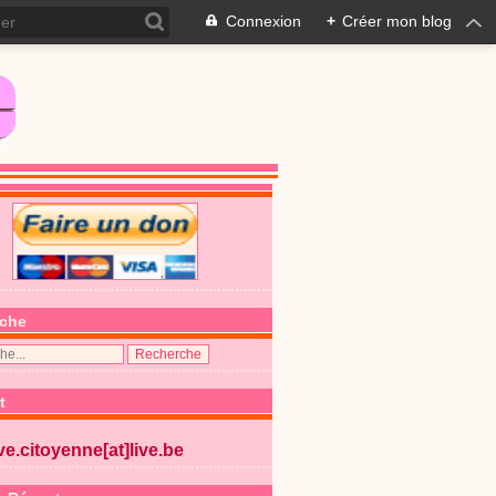
Connexion
+
Créer mon blog
che
t
ive.citoyenne[at]live.be