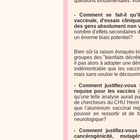
questions fondamentales.
Voi
- Comment se fait-il qu'
vaccinale, d'essais clini
des gens absolument non 
nombre d'effets secondaires d
un énorme biais potentiel?
Bien sûr la raison évoquée b
groupes des "bienfaits décrét
il pas alors à adopter une dé
indémontrable que les vaccin
mais sans vouloir le découvri
- Comment justifiez-vous
requise pour les vaccins
(
qu'une telle analyse aurait p
de chercheurs du CHU Henri M
que l'aluminium vaccinal mi
pouvoir en ressortir et de 
neurologique?
- Comment justifiez-vous
cancérogénicité, mutagé