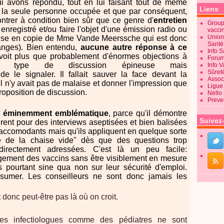
ui avons répondu, tout en lui faisant tout de même
Liens
tre la seule personne occupée et que par conséquent,
ontrer à condition bien sûr que ce genre d'
entretien
Groupe
enregistré et/ou faire l'objet d'une émission radio ou
vacci
Union
 mise en copie de Mme Vande Meerssche qui est donc
Sant
anges). Bien entendu,
aucune autre réponse à ce
Info 
voit plus que probablement d'énormes objections à
Forum
 ce type de discussion épineuse mais
Info 
Sûret
de le signaler. Il fallait sauver la face devant la
Associ
'il n'y avait pas de malaise et donner l'impression que
Ligue 
proposition de discussion.
Nello
Preve
st éminemment emblématique
, parce qu'il démontre
Suivez
rent pour des interviews aseptisées et bien balisées
 accomodants mais qu'ils appliquent en quelque sorte
que de la chaise vide" dès que des questions trop
irectement adressées. C'est là un peu facile:
gement des vaccins sans être visiblement en mesure
 pourtant sine qua non sur leur sécurité d'emploi.
umer. Les conseilleurs ne sont donc jamais les
 donc peut-être pas là où on croit.
des infectiologues comme des pédiatres ne sont