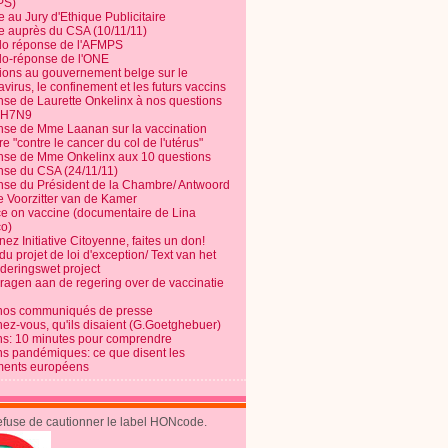
PS)
e au Jury d'Ethique Publicitaire
te auprès du CSA (10/11/11)
o réponse de l'AFMPS
o-réponse de l'ONE
ions au gouvernement belge sur le
virus, le confinement et les futurs vaccins
se de Laurette Onkelinx à nos questions
e H7N9
se de Mme Laanan sur la vaccination
re "contre le cancer du col de l'utérus"
se de Mme Onkelinx aux 10 questions
se du CSA (24/11/11)
se du Président de la Chambre/ Antwoord
e Voorzitter van de Kamer
ce on vaccine (documentaire de Lina
o)
ez Initiative Citoyenne, faites un don!
du projet de loi d'exception/ Text van het
nderingswet project
vragen aan de regering over de vaccinatie
nos communiqués de presse
nez-vous, qu'ils disaient (G.Goetghebuer)
ns: 10 minutes pour comprendre
ns pandémiques: ce que disent les
ents européens
refuse de cautionner le label HONcode.