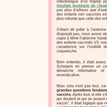
infectiologue d'un hôpital 
résultats troublants de l'étu
pas plus d'ailleurs que d'a
des enfants non vaccinés est
plus robuste que celle des en
S'étant dit prête à l'antenn
disposait pas, nous avons al
copie à Mme Fabienne Vande 
des enfants vaccinés VS non
canadienne sur l'inutilité 
coqueluche.
Bien entendu, il était asse
Schepers en prenne un cou
démarche
informative et i
revendicative.
Mais cela n'est pas tout, c
grandes questions fondament
vaccins.
Après tout, si elle s
qui doutent et qui se posent 
vaccin", il était logique que