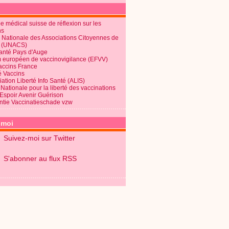
 médical suisse de réflexion sur les
ns
 Nationale des Associations Citoyennes de
é (UNACS)
Santé Pays d'Auge
 européen de vaccinovigilance (EFVV)
Vaccins France
é Vaccins
ation Liberté Info Santé (ALIS)
Nationale pour la liberté des vaccinations
 Espoir Avenir Guérison
ntie Vaccinatieschade vzw
-moi
Suivez-moi sur Twitter
S'abonner au flux RSS