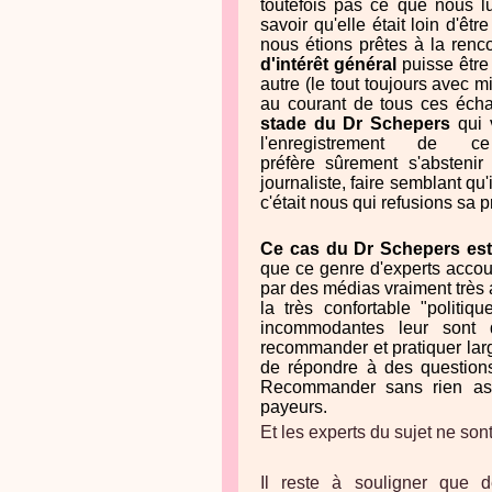
toutefois pas ce que nous l
savoir qu'elle était loin d'ê
nous étions prêtes à la renc
d'intérêt général
puisse être 
autre (le tout toujours avec
au courant de tous ces éch
stade du Dr Schepers
qui 
l'enregistrement de
préfère sûrement s'abstenir 
journaliste, faire semblant qu
c'était nous qui refusions sa 
C
e cas du Dr Schepers e
que ce genre d'experts accou
par des médias vraiment très
la très confortable "politi
incommodantes leur sont d
recommander et pratiquer lar
de répondre à des questions
Recommander sans rien ass
payeurs.
Et les experts du sujet ne sont
Il reste à souligner que 