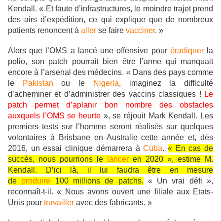
Kendall. « Et faute d’infrastructures, le moindre trajet prend
des airs d’expédition, ce qui explique que de nombreux
patients renoncent à
aller
se faire
vacciner
. »
Alors que l’OMS a lancé une offensive pour
éradiquer
la
polio, son patch pourrait bien être l’arme qui manquait
encore à l’arsenal des médecins. « Dans des pays comme
le
Pakistan
ou le
Nigeria
, imaginez la difficulté
d’acheminer et d’administrer des vaccins classiques !
Le
patch permet d’aplanir bon nombre des obstacles
auxquels l’OMS se heurte
», se réjouit Mark Kendall. Les
premiers tests sur l’homme seront réalisés sur quelques
volontaires à Brisbane en Australie cette année et, dès
2016, un essai clinique démarrera à
Cuba
.
« En cas de
succès, nous pourrions le
lancer
en 2020 », estime M.
Kendall. D’ici là, il lui faudra être en mesure
de
produire
100 millions de patchs.
« Un vrai défi »,
reconnaît-t-il. « Nous avons ouvert une filiale aux Etats-
Unis pour
travailler
avec des fabricants. »