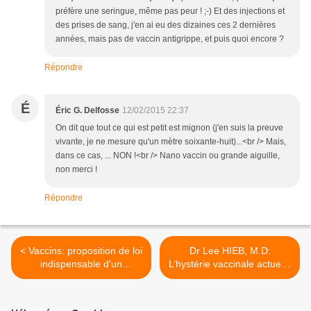
préfère une seringue, même pas peur ! ;-) Et des injections et
des prises de sang, j'en ai eu des dizaines ces 2 dernières
années, mais pas de vaccin antigrippe, et puis quoi encore ?
Répondre
É
Éric G. Delfosse
12/02/2015 22:37
On dit que tout ce qui est petit est mignon (j'en suis la preuve
vivante, je ne mesure qu'un mètre soixante-huit)...<br /> Mais,
dans ce cas, ... NON !<br /> Nano vaccin ou grande aiguille,
non merci !
Répondre
< Vaccins: proposition de loi
Dr Lee HIEB, M.D:
indispensable d'un
L’hystérie vaccinale actuelle
parlementaire français
pourrait déclencher un
ultra-visionnaire (1957-
cauchemar totalitaire >
1958)