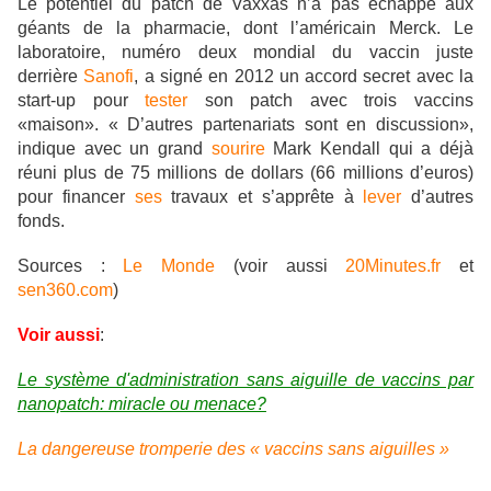
Le potentiel du patch de Vaxxas n’a pas échappé aux
géants de la pharmacie, dont l’américain Merck. Le
laboratoire, numéro deux mondial du vaccin juste
derrière
Sanofi
, a signé en 2012 un accord secret avec la
start-up pour
tester
son patch avec trois vaccins
«maison». « D’autres partenariats sont en discussion»,
indique avec un grand
sourire
Mark Kendall qui a déjà
réuni plus de 75 millions de dollars (66 millions d’euros)
pour financer
ses
travaux et s’apprête à
lever
d’autres
fonds.
Sources :
Le Monde
(voir aussi
20Minutes.fr
et
sen360.com
)
Voir aussi
:
Le système d'administration sans aiguille de vaccins par
nanopatch: miracle ou menace?
La dangereuse tromperie des « vaccins sans aiguilles »