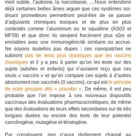
mort subite, l’autisme, la narcolepsie, …Nous entendons
déjà certaines belles âmes arguer que ces systèmes soi-
disant prometteurs permettront peut-être de se passer
d’adjuvants chimiques toxiques et de plus en plus
contestés comme l’aluminium ou le squalène (AS03 et
MF59) et que
donc
ils seraient forcément plus sûrs et
enviables avec une immunogénicité similaire ou accrue.
Ne soyons toutefois pas dupes : ces nanopatches ne
subiront
pas de tests plus drastiques que les vaccins
classiques
et il y a peu à parier qu’on les teste sur des
sujets (adultes et enfants) qui n’auraient reçu que ces
seuls « vaccins » et qu’on compare ces sujets à d’autres
absolument non vaccinés (0 vaccins), ce qui est
le principe
de vrais groupes dits « placebo »
. De même, il est peu
probable que l’on impose à ces nouveaux dispositifs
vaccinaux des évaluations pharmacocinétiques, de même
que des évaluations de leurs effets secondaires sur de très
longues durées ou encore des tests de leur potentiel
cancérogène, mutagène et tératogène.
Par conséquent, rien n’aura réellement changé au