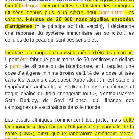
bientôt
reléguer
aux oubliettes de l’histoire les seringues
utilisées depuis plus d’un siècle pour
administrer
les
vaccins.
Hérissé de 20 000 nano-aiguilles enrobées
d’antigènes
(= le principe actif du vaccin), il déclenche
une réponse du système immunitaire en sollicitant les
cellules de la peau qui sont très sensibles.
Indolore, le nanopatch a aussi le mérite d’être bon marché
.
Il peut
être
fabriqué pour moins de 50 centimes de dollars
à
partir
de silicone ou de bicarbonate, et il requiert une
dose d’antigène minime (moins de 1 % de la dose utilisée
dans les vaccins classiques). Autre atout : il est stable à
température ambiante. « S’affranchir de la coûteuse et
fragile chaîne du froid changerait tout », s’enthousiasme
Seth Berkley, de Gavi Alliance, qui finance des
campagnes de vaccinations dans le monde.
Les essais cliniques commencent tout juste, mais
cette
technologie a déjà conquis l’Organisation mondiale de la
santé (OMS), ainsi que le laboratoire américain Merck
.