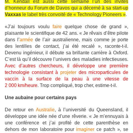
M. Kendall est aussi cette semaine l’un des invités
d’honneur du Forum de Davos qui a décerné à sa start-up
Vaxxas
le label très convoité de « Technology Pioneers »
.
«J’ai toujours voulu
faire
quelque chose de grand »,
plaisante le scientifique de 42 ans. « Je rêvais d’être pilote
dans l’
armée
de l’air australienne, mais comme je porte
des lentilles de contact, j’ai été recalé », raconte-t-il.
Devenu ingénieur, il débute sa brillante carrière à Oxford.
C’est là qu’il découvre l’univers des maladies infectieuses.
Avec d’autres chercheurs, il développe une première
technologie consistant à
projeter
des microparticules de
vaccin à la surface de la peau à une vitesse de
2 000 km/heure
. Trop compliqué, trop cher, estime-t-il.
Une aubaine pour certains pays
De retour en
Australie
, à l’université du Queensland, il
développe une idée née d’une rêverie. « Je m’ennuyais à
une conférence et j’ai profité de cette parenthèse en
dehors de mon laboratoire pour
imaginer
ce patch », se