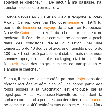
souvient le chercheur. « De retour à ma paillasse, j’ai
transformé cette idée en réalité. »
Il fonde Vaxxas en 2011 et en 2012, il remporte le Rolex
Award. Ce prix créé par l’horloger
suisse
en 1976 lui
permet de
financer
un
voyage
de terrain, en Papouasie-
Nouvelle-
Guinée
. L’objectif du chercheur est encore
modeste : il s’agit de
voir
comment se comporte le patch
dans des conditions réelles d’utilisation, par une
température de 40 degrés et avec une humidité proche de
100 %. « Il est resté parfaitement stable, mais nous nous
sommes aperçus que notre packaging était trop difficile
à
ouvrir
avec des doigts humides de transpiration »,
s’amuse le chercheur.
Surtout, il mesure l’attente créée par son
projet
dans des
régions reculées et démunies, où une bonne partie des
fonds alloués à la vaccination est engloutie par la
logistique. « La Papouasie-Nouvelle-Guinée, dont la
surface correspond à peu près aux deux tiers de la
France
,
ne compte que 400 réfrigérateurs adaptés », insiste Mark