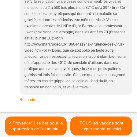
39°5, la réplication virale cesse complètement: les virus se
multiplient de 2 à 500 fois plus vite à 37°C qu'à 39°.<br /> Ce
sont bien les antipyrétiques qui donnent à la maladie sa
gravité; et donc les médecins eux-mêmes...<br /> Voir cet
excellente archive de l'INRA d'Igor Barrère et du professeur
Lwoff (prix Nobel de virologie) dans les années 70 (l'essentiel
est autour de 10'):<br />
http://www.ina.fr/video/CPF86644119/la-virulence-des-virus-
video.html<br /> Donc, que ce soit polio ou toute autre
affection virale, respectez la fièvre, en la contrôlant bien sûr si
elle s'approche des 40°C. Je constate d'ailleurs dans ma
pratique que sans antipyrétiques,<br /> mes petits patients
guérissent trois fois plus vite. C'est ce que disaient nos grand-
mères: en cas de grippe, on se colle au fond du lit, on
transpire un bon coup, et voilà le travail!
Répondre
< Provence: il se bat pour la
TOUS les vaccins sont
suppression de l'aluminium
expérimentaux: voici
vaccinal
pourquoi >