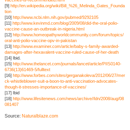
vaccines-is-recommended.html
[9]
http://en.wikipedia.org/wiki/Bill_%26_Melinda_Gates_Founda
tion
[10]
http://www.ncbi.nlm.nih.gov/pubmed/9292105
[11]
http://www.kevinmd.com/blog/2009/08/did-the-oral-polio-
vaccine-cause-an-outbreak-in-nigeria.html
[12]
http://www.homeopathyworldcommunity.com/forum/topics/
oral-anti-polio-vaccine-opv-in-pakistan
[13]
http://www.examiner.com/article/baby-s-family-awarded-
damages-after-hexavalent-vaccine-ruled-cause-of-her-death
[14] Ibid.
[15]
http://www.thelancet.com/journals/lancet/article/PIIS0140-
6736(13)61469-5/fulltext
[16]
http://www.forbes.com/sites/gerganakoleva/2012/06/27/mer
ck-whistleblower-suit-a-boon-to-anti-vaccination-advocates-
though-it-stresses-importance-of-vaccines/
[17] Ibid
[18]
http://www.lifesitenews.com/news/archive//ldn/2008/aug/08
081407
Source:
Naturalblaze.com