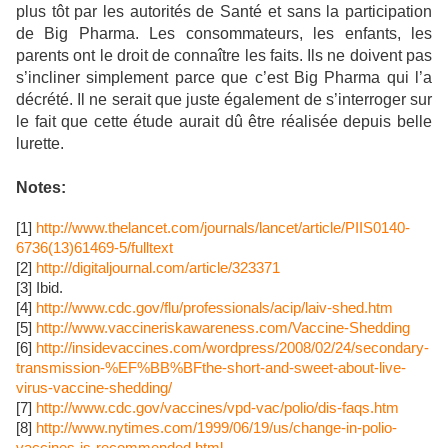
plus tôt par les autorités de Santé et sans la participation
de Big Pharma. Les consommateurs, les enfants, les
parents ont le droit de connaître les faits. Ils ne doivent pas
s’incliner simplement parce que c’est Big Pharma qui l’a
décrété. Il ne serait que juste également de s’interroger sur
le fait que cette étude aurait dû être réalisée depuis belle
lurette.
Notes:
[1]
http://www.thelancet.com/journals/lancet/article/PIIS0140-
6736(13)61469-5/fulltext
[2]
http://digitaljournal.com/article/323371
[3] Ibid.
[4]
http://www.cdc.gov/flu/professionals/acip/laiv-shed.htm
[5]
http://www.vaccineriskawareness.com/Vaccine-Shedding
[6]
http://insidevaccines.com/wordpress/2008/02/24/secondary-
transmission-%EF%BB%BFthe-short-and-sweet-about-live-
virus-vaccine-shedding/
[7]
http://www.cdc.gov/vaccines/vpd-vac/polio/dis-faqs.htm
[8]
http://www.nytimes.com/1999/06/19/us/change-in-polio-