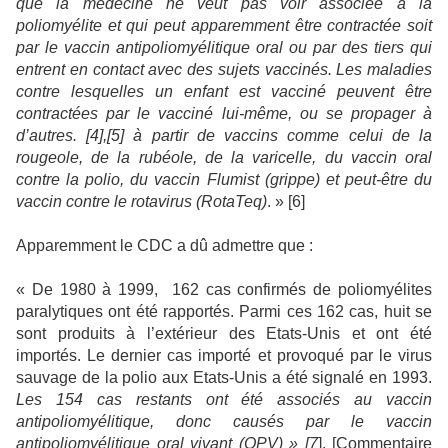
que la médecine ne veut pas voir associée à la
poliomyélite et qui peut apparemment être contractée soit
par le vaccin antipoliomyélitique oral ou par des tiers qui
entrent en contact avec des sujets vaccinés. Les maladies
contre lesquelles un enfant est vacciné peuvent être
contractées par le vacciné lui-même, ou se propager à
d’autres. [4],[5] à partir de vaccins comme celui de la
rougeole, de la rubéole, de la varicelle, du vaccin oral
contre la polio, du vaccin Flumist (grippe) et peut-être du
vaccin contre le rotavirus (RotaTeq)
. » [6]
Apparemment le CDC a dû admettre que :
« De 1980 à 1999,
162 cas confirmés de poliomyélites
paralytiques ont été rapportés. Parmi ces 162 cas, huit se
sont produits à l’extérieur des Etats-Unis et ont été
importés. Le dernier cas importé et provoqué par le virus
sauvage de la polio aux Etats-Unis a été signalé en 1993.
Les 154 cas restants ont été associés au vaccin
antipoliomyélitique, donc causés par le vaccin
antipoliomyélitique oral vivant (OPV) » [7
]. [Commentaire