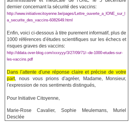
administrative et médicale de l'ONE le 5 décembre
dernier concernant la sécurité des vaccins:
http://www.initiativecitoyenne.be/pages/Lettre_ouverte_a_lONE_sur_l
a_securite_des_vaccins-6082649.html
Enfin, voici ci-dessous à titre purement informatif, plus de
1000 références d'études scientifiques sur les échecs et
risques graves des vaccins:
http://ddata.over-blog.com/xxxyyy/3/27/09/71/--de-1000-etudes-sur-
les-vaccins.pdf
Dans l'attente d'une réponse claire et précise de votre
part
, nous vous prions d'agréer, Madame, Monsieur,
l'expression de nos sentiments distingués,
Pour Initiative Citoyenne,
Marie-Rose Cavalier, Sophie Meulemans, Muriel
Desclée