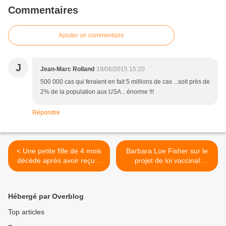
Commentaires
Ajouter un commentaire
J
Jean-Marc Rolland
19/06/2015 15:20
500 000 cas qui feraient en fait 5 millions de cas ...soit près de
2% de la population aux USA .. énorme !!!
Répondre
< Une petite fille de 4 mois
Barbara Loe Fisher sur le
décède après avoir reçu 7
projet de loi vaccinal
vaccins
californien: "Nous ne
renoncerons pas à nos
droits" >
Hébergé par Overblog
Top articles