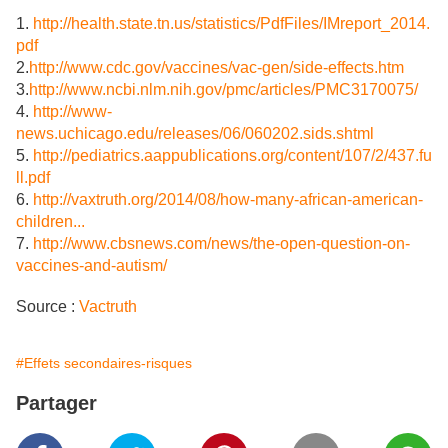
1.
http://health.state.tn.us/statistics/PdfFiles/IMreport_2014.
pdf
2.
http://www.cdc.gov/vaccines/vac-gen/side-effects.htm
3.
http://www.ncbi.nlm.nih.gov/pmc/articles/PMC3170075/
4.
http://www-
news.uchicago.edu/releases/06/060202.sids.shtml
5.
http://pediatrics.aappublications.org/content/107/2/437.fu
ll.pdf
6.
http://vaxtruth.org/2014/08/how-many-african-american-
children...
7.
http://www.cbsnews.com/news/the-open-question-on-
vaccines-and-autism/
Source :
Vactruth
#Effets secondaires-risques
Partager