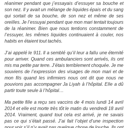
réanimer pendant que j’essayais d’essuyer sa bouche et
son nez. Il y avait un mélange de liquides épais et du sang
qui sortait de sa bouche, de son nez et même de ses
oreilles. Je l’essuyai pendant que mon mari tentait toujours
de la réanimer. Bien que nous tentions constamment de
l’essuyer, les mêmes liquides continuaient à couler, nos
habits en étaient tout tachés.
J’ai appelé le 911. Il a semblé qu’il leur a fallu une éternité
pour arriver. Quand ces ambulanciers sont arrivés, ils ont
mis ma petite par terre. J’étais terriblement choquée. Je me
souviens de l’expression des visages de mon mari et de
mon fils quand les infirmiers nous ont dit que nous ne
pouvions pas accompagner Ja Liyah à l’hôpital. Elle a dû
partir toute seule à l’hôpital…
Ma petite fille a reçu ses vaccins de 4 mois lundi 14 avril
2014 et elle est morte très tôt le matin du vendredi 18 avril
2014. Vraiment, quand tout cela est arrivé, je ne savais
pas ce qui s’était passé. J’ai fait l’objet d’une inspection
pour voir s’il n’y avait pas quelque chose de louche. Ils ont