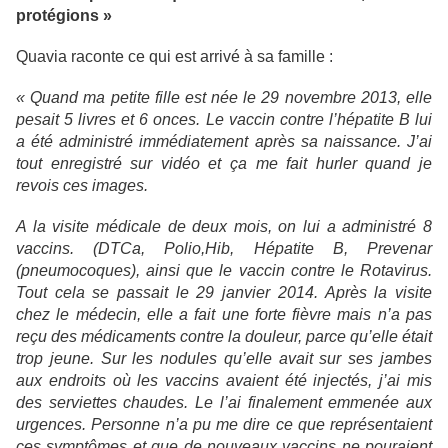
protégions »
Quavia raconte ce qui est arrivé à sa famille :
« Quand ma petite fille est née le 29 novembre 2013, elle
pesait 5 livres et 6 onces. Le vaccin contre l’hépatite B lui
a été administré immédiatement après sa naissance. J’ai
tout enregistré sur vidéo et ça me fait hurler quand je
revois ces images.
A la visite médicale de deux mois, on lui a administré 8
vaccins. (DTCa, Polio,Hib, Hépatite B, Prevenar
(pneumocoques), ainsi que le vaccin contre le Rotavirus.
Tout cela se passait le 29 janvier 2014. Après la visite
chez le médecin, elle a fait une forte fièvre mais n’a pas
reçu des médicaments contre la douleur, parce qu’elle était
trop jeune. Sur les nodules qu’elle avait sur ses jambes
aux endroits où les vaccins avaient été injectés, j’ai mis
des serviettes chaudes. Le l’ai finalement emmenée aux
urgences. Personne n’a pu me dire ce que représentaient
ces symptômes et que de nouveaux vaccins ne pouraient