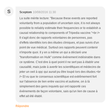
S
Sceptom
10/08/2016 11:30
La suite mérite lecture: "Because these events are reported
voluntarily from a population of uncertain size, it is not always
possible to reliably estimate their frequencies or to establish a
causal relationship to components of Tripedia vaccine."<br />
Il s'agit donc de rapports volontaires de personnes, pas
d'effets identifiés lors des études cliniques, et pas suivis d'un
point de vue médical. Surtout ces rapports peuvent contenir
n'importe quoi. Il y en a même un qui a déclaré une
"transformation en Hulk" comme événement indésirable dans
ce système. C'est dire à quel point il ne sert pas à établir une
causalité, mais juste à avertir les scientifiques et médecins de
jeter un oeil à qqc qui aurait pu être loupé lors des études.<br
/> Et vu que le consensus scientifique est extrêmement fort
sur l'absence de lien entre vaccins et autisme, on à là
simplement des gens inquiets qui ont rapporté ces
événements de façon volontaire, sais qu'un lien de cause à
effet ait été établi.
Répondre