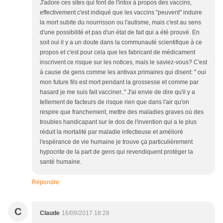
J'adore ces sites qui font de l'intox à propos des vaccins,
effectivement c'est indiqué que les vaccins "peuvent" induire
la mort subite du nourrisson ou l'autisme, mais c'est au sens
d'une possibilité et pas d'un état de fait qui a été prouvé. En
soit oui il y a un doute dans la communauté scientifique à ce
propos et c'est pour cela que les fabricant de médicament
inscrivent ce risque sur les notices, mais le saviez-vous? C'est
à cause de gens comme les antivax primaires qui disent: " oui
mon future fils est mort pendant la grossesse et comme par
hasard je me suis fait vacciner.." J'ai envie de dire qu'il y a
tellement de facteurs de risque rien que dans l'air qu'on
respire que franchement, mettre des maladies graves où des
troubles handicapant sur le dos de l'invention qui a le plus
réduit la mortalité par maladie infectieuse et amélioré
l'espérance de vie humaine je trouve ça particulièrement
hypocrite de la part de gens qui revendiquent protéger la
santé humaine.
Répondre
C
Claude
16/08/2017 18:28