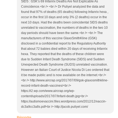
SIDS : GSK’s 69 Infanrix Deaths Are Not Explicable As
Coincidence.<br /> <br /> Dr Puliyel analyzed the data and
found that 97% of deaths (65 deaths) following Infanrix hexa ,
occur in the first 10 days and only 3% (2 deaths) occur in the
next 10 days. Had the deaths been coincidental SIDS deaths
unrelated to vaccination, the numbers of deaths in the two 10
day periods should have been the same.<br /> <br /> The
manufacturers of this vaccine GlaxoSmithKline (GSK)
disclosed in a confidential report to the Regulatory Authority
that about 72 babies died within 20 days of receiving Infanrix
hexa. They reported that the deaths of these children were
due to Sudden Infant Death Syndrome (SIDS) and Sudden
Unexpected Death Syndrome (SUDS) unrelated vaccination.
However an Italian Court of Justice Nicola Di Leo ordered that
it be made public and is now available on the internet.<br />
<br /> http://www.aircrap.org/2017/07/09/gsk-glaxosmithkline-
record-infant-death-vaccines/<br />
https://i2.wp.com/www.aircrap.org/wp-
content/uploads/2017/07/Infant-death.jpg<br />
https://autismoevaccini.files.wordpress.com/2012/12/vaccin-
dc3a9cc3a8s.pdf<br /> http://jacob.puliyel.com/
Répondre