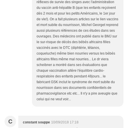
réflexes de survie des singes avec l'administration
du vaccin anti-hépatite B (que les enfants reçoivent
dès 2 mois et pour les petits Américains, le 1er jour
de vie!). On a fait plusieurs articles sur le lien vaccins
et mort subite du nourrisson, Michel Georget reprend
aussi plusieurs références de ces études dans ses
ouvrages. Des médecins ont publié dans le BMJ sur
le sur-risque de décès des bébés africains filles
vaccinés avec le DTC (diphtérie, tétanos,
coqueluche) même bien nourries versus les bébés
africains filles même mal nourries... Le dr viera
scheibner a montré dans ses évaluations que
chaque vaccination altère l'équilibre cardio-
respiratoire des enfants pendant 48jours... le
fabricant GSK inclut le syndrome de mort subite du
nourrisson dans ses documents confidentiels de
pharmacovigilance etc etc... Il n'y a pire aveugle que
celui qui ne veut voir...
C
constant souppe
10/09/2018 17:18