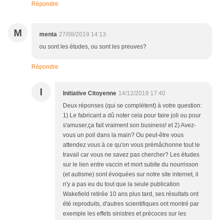
Répondre
M
menta
27/08/2019 14:13
ou sont les études, ou sont les preuves?
Répondre
I
Initiative Citoyenne
14/12/2019 17:40
Deux réponses (qui se complètent) à votre question:
1) Le fabricant a dû noter cela pour faire joli ou pour
s'amuser,ça fait vraiment son business! et 2) Avez-
vous un poil dans la main? Ou peut-être vous
attendez vous à ce qu'on vous prémâchonne tout le
travail car vous ne savez pas chercher? Les études
sur le lien entre vaccin et mort subite du nourrisson
(et autisme) sont évoquées sur notre site internet, il
n'y a pas eu du tout que la seule publication
Wakefield retirée 10 ans plus tard, ses résultats ont
été reproduits, d'autres scientifiques ont montré par
exemple les effets sinistres et précoces sur les