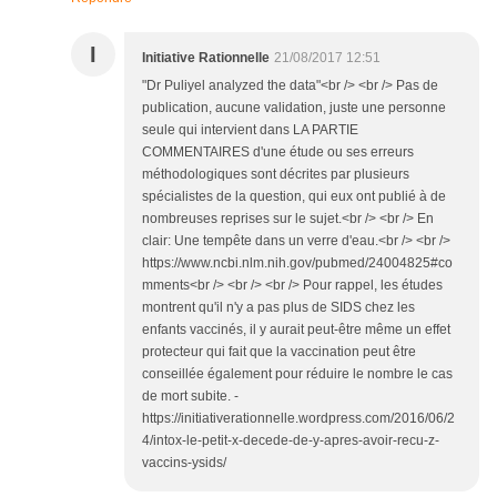
I
Initiative Rationnelle
21/08/2017 12:51
"Dr Puliyel analyzed the data"<br /> <br /> Pas de
publication, aucune validation, juste une personne
seule qui intervient dans LA PARTIE
COMMENTAIRES d'une étude ou ses erreurs
méthodologiques sont décrites par plusieurs
spécialistes de la question, qui eux ont publié à de
nombreuses reprises sur le sujet.<br /> <br /> En
clair: Une tempête dans un verre d'eau.<br /> <br />
https://www.ncbi.nlm.nih.gov/pubmed/24004825#co
mments<br /> <br /> <br /> Pour rappel, les études
montrent qu'il n'y a pas plus de SIDS chez les
enfants vaccinés, il y aurait peut-être même un effet
protecteur qui fait que la vaccination peut être
conseillée également pour réduire le nombre le cas
de mort subite. -
https://initiativerationnelle.wordpress.com/2016/06/2
4/intox-le-petit-x-decede-de-y-apres-avoir-recu-z-
vaccins-ysids/