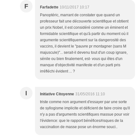
F
Farfadette
10/11/2017 10:17
Panoptéric, marrant de constater que quand un
professeur fait une découverte scientifique et obtient
un prix Nobel, il est considéré comme un éminent et
formidable scientifique et qu'à partir du moment où il
argumente scientifiquement sur la dangerosité des
vaccins, il devient le "pauvre pr montagner (sans M
majuscule)"... serait-il devenu tout d'un coup ignare,
sénile ou bien finalement, est- vous qui êtes d'un
manque d'objectivité manifeste et d'un parti pris
irréfléchi évident ... ?
I
Initiative Citoyenne
31/05/2016 11:10
triste comme non argument d'essayer par une sorte
de syllogisme implicite et déficient de faire croire qu'il
n'y a pas d'arguments scientifiques massue pour voir
l'évidence: que le rapport bénéfices/risques de la
vaccination de masse pose un énorme souci..