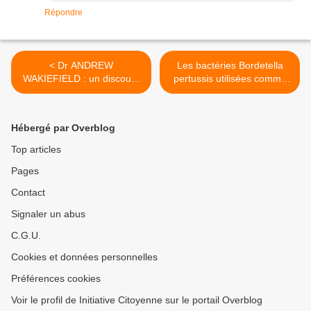
Répondre
< Dr ANDREW
Les bactéries Bordetella
WAKIEFIELD : un discours
pertussis utilisées comme
courageux et exceptionnel
adjuvant pourraient
dans une mer de silence
déclencher la sclérose en
plaques >
Hébergé par Overblog
Top articles
Pages
Contact
Signaler un abus
C.G.U.
Cookies et données personnelles
Préférences cookies
Voir le profil de Initiative Citoyenne sur le portail Overblog